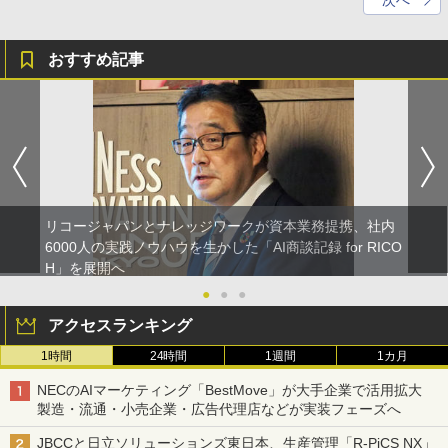
次へ
おすすめ記事
リコージャパンとナレッジワークが資本業務提携、社内
6000人の実践ノウハウを生かした「AI商談記録 for RICO
H」を展開へ
●
●
●
アクセスランキング
1時間
24時間
1週間
1カ月
NECのAIマーケティング「BestMove」が大手企業で活用拡大
製造・流通・小売企業・広告代理店などが実装フェーズへ
JBCCと日立ソリューションズ東日本、生産管理「R-PiCS NX」