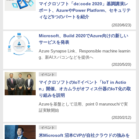
マイクロソフト「de:code 2020」基調講演レ
ポート、AzureやPower Platform、セキュリテ
ィなど5つのパートを紹介
(2020/6/23)
Microsoft、Build 2020でAzure向けの新しい
サービスを発表
Azure Synapse Link、Responsible machine learnin
g、新AIスパコンなどを提供へ
(2020/5/20)
イベント
マイクロソフトのIoTイベント「IoT in Actio
n」開催、オカムラがオフィス什器のIoT化の取
り組みを説明
Azureを基盤として活用、point 0 marunouchiで実
証実験開始
(2020/2/12)
イベント
米Microsoft 沼本CVPが自社クラウドの強みを