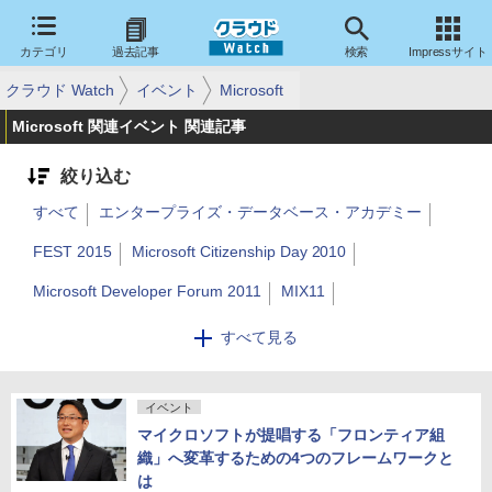
カテゴリ
過去記事
検索
Impressサイト
クラウド Watch
イベント
Microsoft
Microsoft 関連イベント 関連記事
絞り込む
すべて
エンタープライズ・データベース・アカデミー
FEST 2015
Microsoft Citizenship Day 2010
Microsoft Developer Forum 2011
MIX11
Tech・Ed Japan 2010
Microsoft Conference+Expo Tokyo
すべて見る
Microsoft Conference 2011
Microsoft Conference 2012
Windows Developer Days
イベント
Windows Server Cloud Day 2012
マイクロソフトが提唱する「フロンティア組
World Partner Conference 2010
織」へ変革するための4つのフレームワークと
は
World Partner Conference 2011