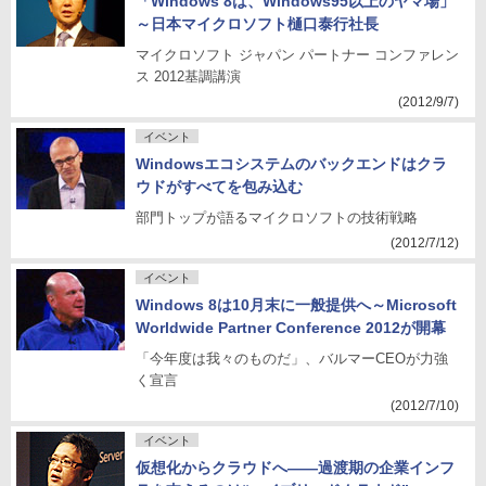
「Windows 8は、Windows95以上のヤマ場」
～日本マイクロソフト樋口泰行社長
マイクロソフト ジャパン パートナー コンファレン
ス 2012基調講演
(2012/9/7)
イベント
Windowsエコシステムのバックエンドはクラ
ウドがすべてを包み込む
部門トップが語るマイクロソフトの技術戦略
(2012/7/12)
イベント
Windows 8は10月末に一般提供へ～Microsoft
Worldwide Partner Conference 2012が開幕
「今年度は我々のものだ」、バルマーCEOが力強
く宣言
(2012/7/10)
イベント
仮想化からクラウドへ――過渡期の企業インフ