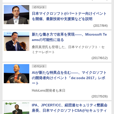
イベント
日本マイクロソフトがパートナー向けイベント
を開催、最新技術や支援策などを説明
(2017/9/4)
新たな働き方で改革を実現――、Microsoft Te
amsの可能性に迫る
桑田真澄氏も登壇した、日本マイクロソフト・セ
ミナーレポート
(2017/6/12)
イベント
AIが新たな特異点を生む――、マイクロソフト
の開発者向けイベント「de:code 2017」レポ
ート
HoloLens開発者も来日
(2017/5/26)
IPA、JPCERT/CC、経団連セキュリティ懇親会
座長、日本マイクロソフトCSAがセキュリティ