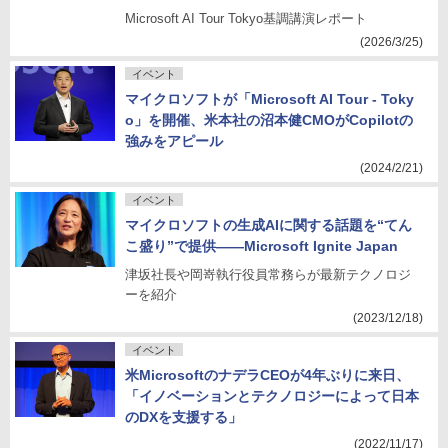
Microsoft AI Tour Tokyo基調講演レポート
World Partner Conference 2012
(2026/3/25)
World Partner Conference 2013
イベント
マイクロソフトが「Microsoft AI Tour - Toky
World Partner Conference 2014
o」を開催、米本社の沼本健CMOがCopilotの
World Partner Conference 2015
強みをアピール
(2024/2/21)
Partner Conference 2010 Tokyo
イベント
Partner Conference 2011 Tokyo
マイクロソフトの生成AIに関する話題を“てん
こ盛り”で提供――Microsoft Ignite Japan
Partner Conference 2012 Tokyo
津坂社長や岡嵜執行役員常務らが最新テクノロジ
World Partner Conference 2016
ーを紹介
(2023/12/18)
イベント
米MicrosoftのナデラCEOが4年ぶりに来日、
「イノベーションとテクノロジーによって日本
のDXを支援する」
(2022/11/17)