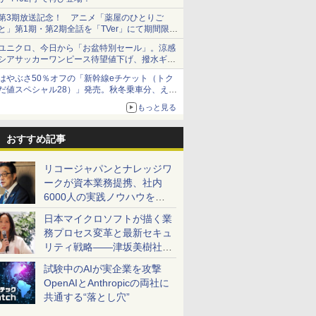
第3期放送記念！ アニメ「薬屋のひとりご
と」第1期・第2期全話を「TVer」にて期間限定
で順次無料配信開始
ユニクロ、今日から「お盆特別セール」。涼感
シアサッカーワンピース待望値下げ、撥水ギア
ショーツは1990円に
はやぶさ50％オフの「新幹線eチケット（トク
だ値スペシャル28）」発売。秋冬乗車分、えき
ねっと限定
もっと見る
おすすめ記事
リコージャパンとナレッジワ
ークが資本業務提携、社内
6000人の実践ノウハウを生
かした「AI商談記録 for
日本マイクロソフトが描く業
RICOH」を展開へ
務プロセス変革と最新セキュ
リティ戦略――津坂美樹社長
が2027年度戦略を説明
試験中のAIが実企業を攻撃
OpenAIとAnthropicの両社に
共通する“落とし穴”