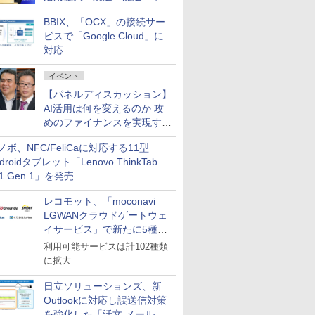
企業・広告代理店などが実装
BBIX、「OCX」の接続サー
フェーズへ
ビスで「Google Cloud」に
対応
イベント
【パネルディスカッション】
AI活用は何を変えるのか 攻
めのファイナンスを実現する
業務設計とマインドセット変
ノボ、NFC/FeliCaに対応する11型
革
droidタブレット「Lenovo ThinkTab
11 Gen 1」を発売
レコモット、「moconavi
LGWANクラウドゲートウェ
イサービス」で新たに5種類
のサービスと連携開始
利用可能サービスは計102種類
に拡大
日立ソリューションズ、新
Outlookに対応し誤送信対策
を強化した「活文 メール誤