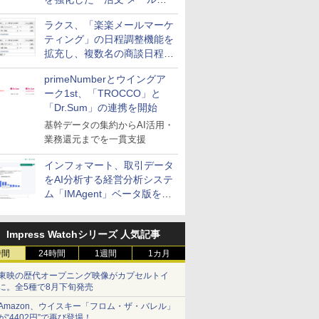
送信防止アドインサービス」
ラクス、「楽楽メールマーケ
を提供
ティング」の日程調整機能を
拡充し、複数名の商談日程調
整を効率化
primeNumberとウイングア
ーク1st、「TROCCO」と
「Dr.Sum」の連携を開始
基幹データの集約からAI活用・
業務還元までを一貫支援
インフォマート、取引データ
をAI分析する経営分析システ
ム「IMAgent」ベータ版を提
供
Impress Watchシリーズ 人気記事
時間
24時間
1週間
1カ月
東映の歴代オープニング映像がカプセルトイ
に。全5種で8月下旬発売
Amazon、ウイスキー「フロム・ザ・バレル」
が“4402円”で再び登場！