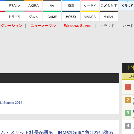
イグレーション
ニューノーマル
Windows Server
クラウド
ハード
トピック
ストレージ（HW）
オープンソース
SaaS
標的型
ント
1
ia Summit 2014
ム・メリット社長が語る、IBMやDellに負けない強み