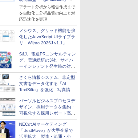
導入
アラート分析から報告作成まで
を自動化し分析品質の向上と対
応迅速化を実現
メシウス、グリッド機能を強
化したJavaScript UIライブラ
リ「Wijmo 2026J v1.1」
S&J、電通PRコンサルティン
グ、電通総研の3社、サイバ
ーインシデント発生時の対応
と危機管理広報を一体的に訓
さくら情報システム、非定型
練するプログラムを提供
文書をデータ化する「AI
TextSifta」を強化 写真情報
のデータ化などに対応
パーソルビジネスプロセスデ
ザイン、採用データを集約・
可視化する採用レポート高速
化サービスを提供
NECのAIマーケティング
「BestMove」が大手企業で
活用拡大 製造・流通・小売