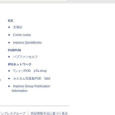
ICE
天海社
ス
Comic curea
impress QuickBooks
PUBFUN
パブファンセルフ
IPGネットワーク
TシャツPOD pTa.shop
カスタム写真集POD fabli
e
Impress Group Publication
Information
インプレスグループ
特定商取引法に基づく表示