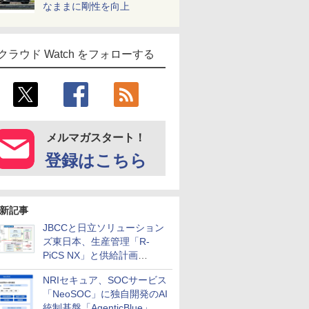
なままに剛性を向上
クラウド Watch をフォローする
メルマガスタート！
登録はこちら
新記事
JBCCと日立ソリューション
ズ東日本、生産管理「R-
PiCS NX」と供給計画
「scSQUARE ISP」の連携サ
NRIセキュア、SOCサービス
ービスを提供開始
「NeoSOC」に独自開発のAI
統制基盤「AgenticBlue」を