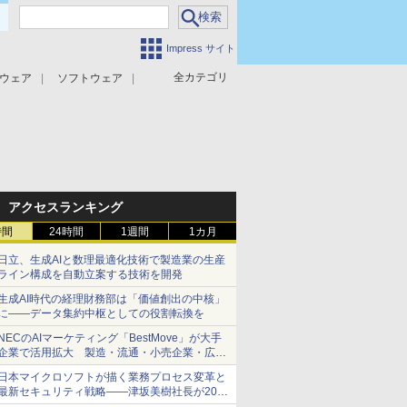
Impress サイト
全カテゴリ
ウェア
ソフトウェア
攻撃対策
マルウェア対策
アクセスランキング
時間
24時間
1週間
1カ月
日立、生成AIと数理最適化技術で製造業の生産
ライン構成を自動立案する技術を開発
生成AI時代の経理財務部は「価値創出の中核」
に――データ集約中枢としての役割転換を
NECのAIマーケティング「BestMove」が大手
企業で活用拡大 製造・流通・小売企業・広告
代理店などが実装フェーズへ
日本マイクロソフトが描く業務プロセス変革と
最新セキュリティ戦略――津坂美樹社長が2027
年度戦略を説明