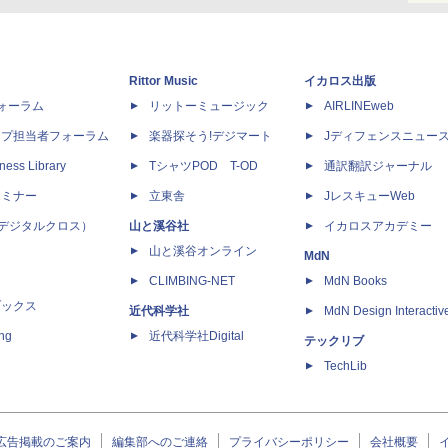
Rittor Music
イカロス出版
dフォーラム
リットーミュージック
AIRLINEweb
ップ担当者フォーラム
楽器探そう!デジマート
Jディフェンスニュー
ness Library
TシャツPOD T-OD
通訳翻訳ジャーナル
セミナー
立東舎
JレスキューWeb
 X（デジタルクロス）
山と溪谷社
イカロスアカデミー
山と溪谷オンライン
MdN
CLIMBING-NET
MdN Books
ブックス
近代科学社
MdN Design Interactiv
ing
近代科学社Digital
テックリブ
TechLib
広告掲載のご案内
編集部へのご連絡
プライバシーポリシー
会社概要