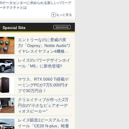
AIデータセンターに求められる新しいパワーア
ーキテクチャとは
もっと見る
Special Site
エントリーなのに脅威の実
力!「Osprey」Noble Audioワ
イヤレスイヤフォン4機種を
一気に聴く
レイズのパワーデザインホイ
ール「M6」に新色登場!!
マウス、RTX 5060 Ti搭載ゲ
ーミングPCが7万5,000円オ
フで30万円台！
クリエイティブが作った2万
円台の“小さなピュアオーデ
ィオスピーカー”
レイズ鍛造1ピースアルミホ
イール「CE28 N-plus」軽量