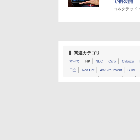
で初公開
コネクテッド
関連カテゴリ
すべて
HP
NEC
Citrix
Cybozu
日立
Red Hat
AWS re:Invent
Build
Cloudforce Japan
Dreamforce
GTC
LinuxCon Japan
OpenStack Summit
Ora
RubyWorld Conference
SAPPHIRE NOW
イベント告知
CEATEC
AWS Summit