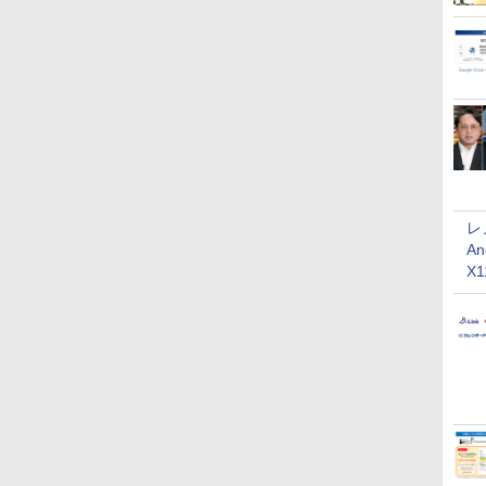
レ
An
X