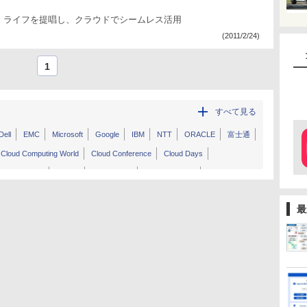
・ライフを提唱し、クラウドでシームレス活用
(2011/2/24)
1
すべて見る
Dell
EMC
Microsoft
Google
IBM
NTT
ORACLE
富士通
Cloud Computing World
Cloud Conference
Cloud Days
Internet Week
Interop
ITpro EXPO
Japan IT Week
cle CloudWorld
Oracle OpenWorld
RSA Conference Japan
最
VMWorld
クラウドコンピューティングEXPO
WIRELESS JAPAN
GitHub Universe
Yahoo
OpenStack Days Tokyo
その他