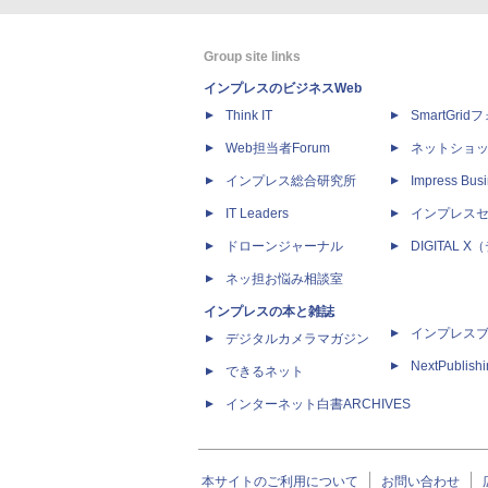
Group site links
インプレスのビジネスWeb
Think IT
SmartGri
Web担当者Forum
ネットショ
インプレス総合研究所
Impress Busi
IT Leaders
インプレス
ドローンジャーナル
DIGITAL
ネッ担お悩み相談室
インプレスの本と雑誌
インプレス
デジタルカメラマガジン
NextPublish
できるネット
インターネット白書ARCHIVES
本サイトのご利用について
お問い合わせ