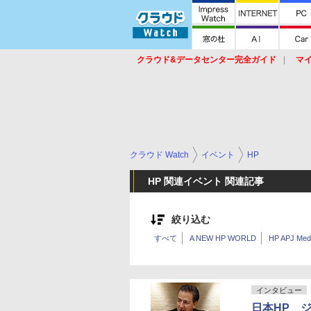
クラウド&データセンター完全ガイド
マ
サービス
セキュリティ
ネットワーク
スイッチ
ルータ
導入事例
イベ
クラウド Watch
イベント
HP
HP 関連イベント 関連記事
絞り込む
すべて
A NEW HP WORLD
HP APJ Med
インタビュー
日本HP ジ