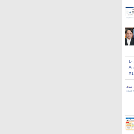
レ
An
X