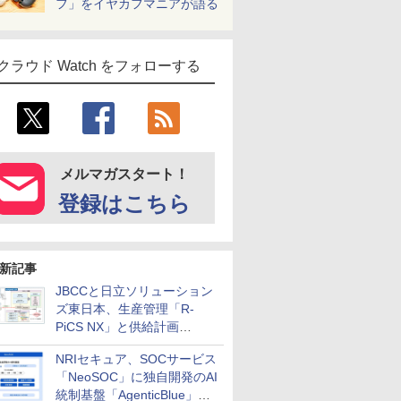
フ」をイヤカフマニアが語る
クラウド Watch をフォローする
メルマガスタート！
登録はこちら
新記事
JBCCと日立ソリューション
ズ東日本、生産管理「R-
PiCS NX」と供給計画
「scSQUARE ISP」の連携サ
NRIセキュア、SOCサービス
ービスを提供開始
「NeoSOC」に独自開発のAI
統制基盤「AgenticBlue」を