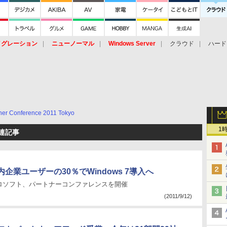
イグレーション
ニューノーマル
Windows Server
クラウド
ハード
トピック
ストレージ（HW）
オープンソース
SaaS
標的型
ント
ner Conference 2011 Tokyo
1
 関連記事
企業ユーザーの30％でWindows 7導入へ
ロソフト、パートナーコンファレンスを開催
(2011/9/12)