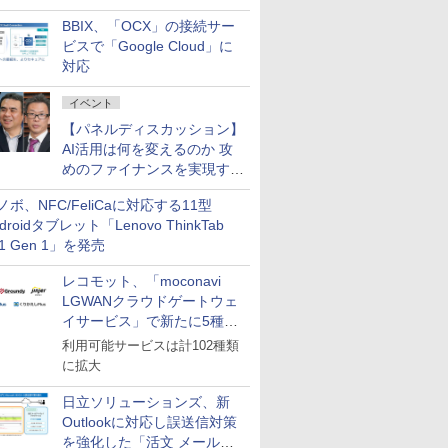
企業・広告代理店などが実装
BBIX、「OCX」の接続サー
フェーズへ
ビスで「Google Cloud」に
対応
イベント
【パネルディスカッション】
AI活用は何を変えるのか 攻
めのファイナンスを実現する
業務設計とマインドセット変
ノボ、NFC/FeliCaに対応する11型
革
droidタブレット「Lenovo ThinkTab
11 Gen 1」を発売
レコモット、「moconavi
LGWANクラウドゲートウェ
イサービス」で新たに5種類
のサービスと連携開始
利用可能サービスは計102種類
に拡大
日立ソリューションズ、新
Outlookに対応し誤送信対策
を強化した「活文 メール誤