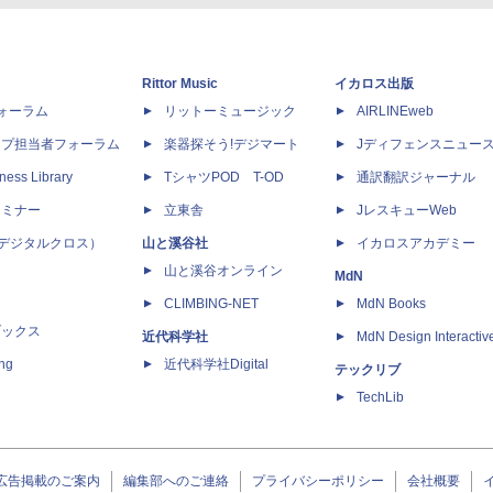
Rittor Music
イカロス出版
dフォーラム
リットーミュージック
AIRLINEweb
ップ担当者フォーラム
楽器探そう!デジマート
Jディフェンスニュー
ness Library
TシャツPOD T-OD
通訳翻訳ジャーナル
セミナー
立東舎
JレスキューWeb
 X（デジタルクロス）
山と溪谷社
イカロスアカデミー
山と溪谷オンライン
MdN
CLIMBING-NET
MdN Books
ブックス
近代科学社
MdN Design Interactiv
ing
近代科学社Digital
テックリブ
TechLib
広告掲載のご案内
編集部へのご連絡
プライバシーポリシー
会社概要