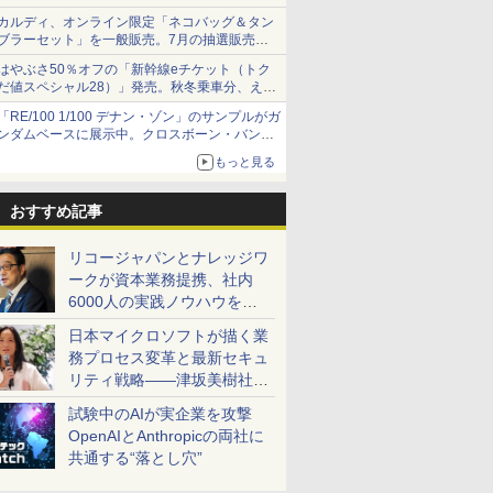
カルディ、オンライン限定「ネコバッグ＆タン
ブラーセット」を一般販売。7月の抽選販売の
当選無効分
はやぶさ50％オフの「新幹線eチケット（トク
だ値スペシャル28）」発売。秋冬乗車分、えき
ねっと限定
「RE/100 1/100 デナン・ゾン」のサンプルがガ
ンダムベースに展示中。クロスボーン・バンガ
ードの制式量産機が間もなく発送【ガンダムベ
もっと見る
ース撮り下ろし】
おすすめ記事
リコージャパンとナレッジワ
ークが資本業務提携、社内
6000人の実践ノウハウを生
かした「AI商談記録 for
日本マイクロソフトが描く業
RICOH」を展開へ
務プロセス変革と最新セキュ
リティ戦略――津坂美樹社長
が2027年度戦略を説明
試験中のAIが実企業を攻撃
OpenAIとAnthropicの両社に
共通する“落とし穴”