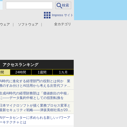
Impress サイト
全カテゴリ
ウェア
ソフトウェア
攻撃対策
マルウェア対策
アクセスランキング
時間
24時間
1週間
1カ月
AI時代に進化する経理部門の役割とは何か 業
務のすみ分けとAI活用から考える次世代ファイ
ナンス戦略
生成AI時代の経理財務部は「価値創出の中核」
に――データ集約中枢としての役割転換を
日本マイクロソフトが描く業務プロセス変革と
最新セキュリティ戦略――津坂美樹社長が2027
年度戦略を説明
AIデータセンターに求められる新しいパワーア
ーキテクチャとは