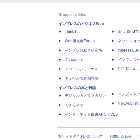
Group site links
インプレスのビジネスWeb
Think IT
SmartGri
Web担当者Forum
ネットショ
インプレス総合研究所
Impress Busi
IT Leaders
インプレス
ドローンジャーナル
DIGITAL
ネッ担お悩み相談室
インプレスの本と雑誌
インプレス
デジタルカメラマガジン
NextPublish
できるネット
インターネット白書ARCHIVES
本サイトのご利用について
お問い合わせ