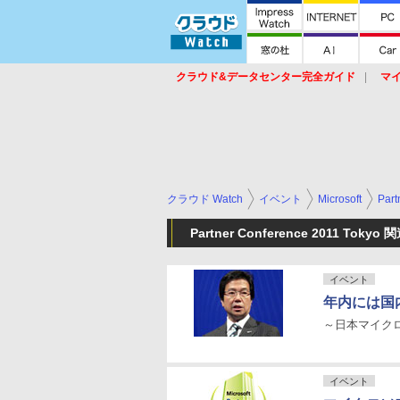
クラウド&データセンター完全ガイド
マ
サービス
セキュリティ
ネットワーク
スイッチ
ルータ
導入事例
イベ
クラウド Watch
イベント
Microsoft
Part
Partner Conference 2011 Tokyo
イベント
年内には国内
～日本マイク
イベント