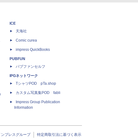
ICE
天海社
ス
Comic curea
impress QuickBooks
PUBFUN
パブファンセルフ
IPGネットワーク
TシャツPOD pTa.shop
カスタム写真集POD fabli
e
Impress Group Publication
Information
インプレスグループ
特定商取引法に基づく表示