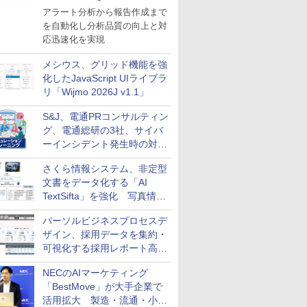
導入
アラート分析から報告作成まで
を自動化し分析品質の向上と対
応迅速化を実現
メシウス、グリッド機能を強
化したJavaScript UIライブラ
リ「Wijmo 2026J v1.1」
S&J、電通PRコンサルティン
グ、電通総研の3社、サイバ
ーインシデント発生時の対応
と危機管理広報を一体的に訓
さくら情報システム、非定型
練するプログラムを提供
文書をデータ化する「AI
TextSifta」を強化 写真情報
のデータ化などに対応
パーソルビジネスプロセスデ
ザイン、採用データを集約・
可視化する採用レポート高速
化サービスを提供
NECのAIマーケティング
「BestMove」が大手企業で
活用拡大 製造・流通・小売