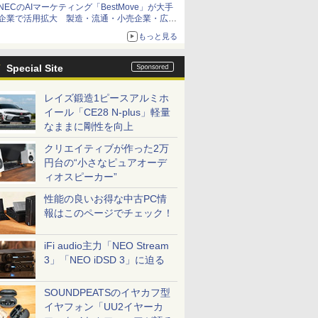
NECのAIマーケティング「BestMove」が大手
企業で活用拡大 製造・流通・小売企業・広告
代理店などが実装フェーズへ
もっと見る
Special Site
レイズ鍛造1ピースアルミホ
イール「CE28 N-plus」軽量
なままに剛性を向上
クリエイティブが作った2万
円台の“小さなピュアオーデ
ィオスピーカー”
性能の良いお得な中古PC情
報はこのページでチェック！
iFi audio主力「NEO Stream
3」「NEO iDSD 3」に迫る
SOUNDPEATSのイヤカフ型
イヤフォン「UU2イヤーカ