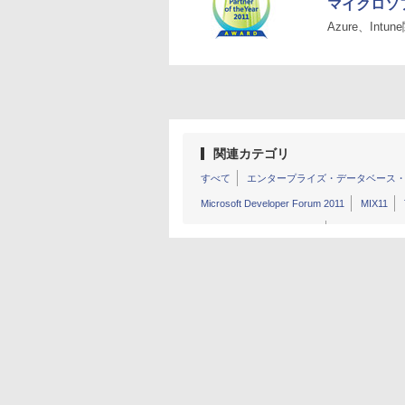
マイクロソ
Azure、In
関連カテゴリ
すべて
エンタープライズ・データベース
Microsoft Developer Forum 2011
MIX11
Microsoft Conference 2011
Microsoft Conf
Windows Server Cloud Day 2012
World Pa
World Partner Conference 2012
World Part
World Partner Conference 2015
Partner Co
Partner Conference 2012 Tokyo
World Par