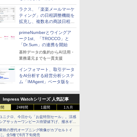
送信防止アドインサービス」
ラクス、「楽楽メールマーケ
を提供
ティング」の日程調整機能を
拡充し、複数名の商談日程調
整を効率化
primeNumberとウイングア
ーク1st、「TROCCO」と
「Dr.Sum」の連携を開始
基幹データの集約からAI活用・
業務還元までを一貫支援
インフォマート、取引データ
をAI分析する経営分析システ
ム「IMAgent」ベータ版を提
供
Impress Watchシリーズ 人気記事
時間
24時間
1週間
1カ月
ユニクロ、今日から「お盆特別セール」。涼感
シアサッカーワンピース待望値下げ、撥水ギア
ショーツは1990円に
東映の歴代オープニング映像がカプセルトイ
に。全5種で8月下旬発売