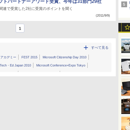
フトパートナーアワード受賞、今年は31部門29社
tune関連で受賞した2社に受賞のポイントを聞く
(2011/9/9)
1
すべて見る
・アカデミー
FEST 2015
Microsoft Citizenship Day 2010
Tech・Ed Japan 2010
Microsoft Conference+Expo Tokyo
erence 2012
Windows Developer Days
rtner Conference 2010
World Partner Conference 2011
ner Conference 2013
World Partner Conference 2014
nference 2010 Tokyo
Partner Conference 2011 Tokyo
tner Conference 2016