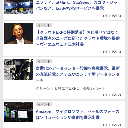
ニフティ、at+link、SaaSees、カゴヤ・ジャ
パンなど、IaaSやVPSサービスを展示
(2011/5/13)
イベント
【クラウドEXPO特別講演】お仕着せではなく
企業固有のニーズに応じたクラウド環境を提供
～ヴイエムウェア三木社長
(2011/5/13)
イベント
次世代のデータセンター設備を多数展示、最新
の直流給電システムやコンテナ型データセンタ
ーも
グリーンIT＆省エネEXPO 会場レポート
(2011/5/12)
イベント
Amazon、マイクロソフト、セールスフォース
はソリューションや事例を展示出展
(2011/5/12)