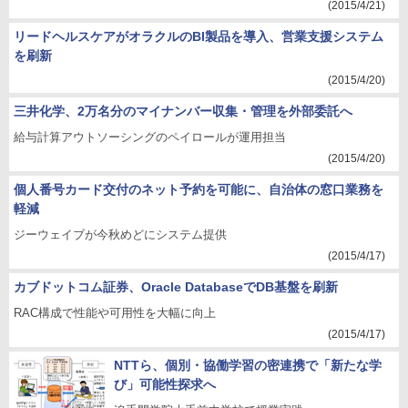
(2015/4/21)
リードヘルスケアがオラクルのBI製品を導入、営業支援システム
を刷新
(2015/4/20)
三井化学、2万名分のマイナンバー収集・管理を外部委託へ
給与計算アウトソーシングのペイロールが運用担当
(2015/4/20)
個人番号カード交付のネット予約を可能に、自治体の窓口業務を
軽減
ジーウェイブが今秋めどにシステム提供
(2015/4/17)
カブドットコム証券、Oracle DatabaseでDB基盤を刷新
RAC構成で性能や可用性を大幅に向上
(2015/4/17)
NTTら、個別・協働学習の密連携で「新たな学
び」可能性探求へ