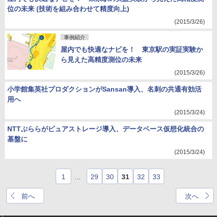
位の未来 (技術を組み合わせて精度向上)
(2015/3/26)
事例紹介
屋内でも快適なナビを！ 東京駅の実証実験か
ら見えた高精度測位の未来
(2015/3/26)
小学館集英社プロダクションがSansan導入、名刺の共通有効活
用へ
(2015/3/24)
NTTぷららがピュアストレージ導入、データベース仮想化統合の
基盤に
(2015/3/24)
1
…
29
30
31
32
33
前へ
次へ