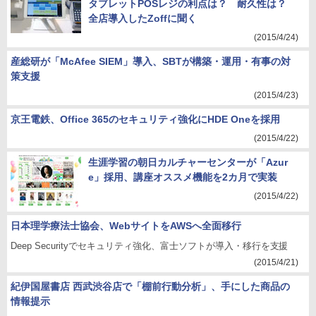
タブレットPOSレジの利点は？ 耐久性は？
全店導入したZoffに聞く
(2015/4/24)
産総研が「McAfee SIEM」導入、SBTが構築・運用・有事の対
策支援
(2015/4/23)
京王電鉄、Office 365のセキュリティ強化にHDE Oneを採用
(2015/4/22)
生涯学習の朝日カルチャーセンターが「Azur
e」採用、講座オススメ機能を2カ月で実装
(2015/4/22)
日本理学療法士協会、WebサイトをAWSへ全面移行
Deep Securityでセキュリティ強化、富士ソフトが導入・移行を支援
(2015/4/21)
紀伊国屋書店 西武渋谷店で「棚前行動分析」、手にした商品の
情報提示