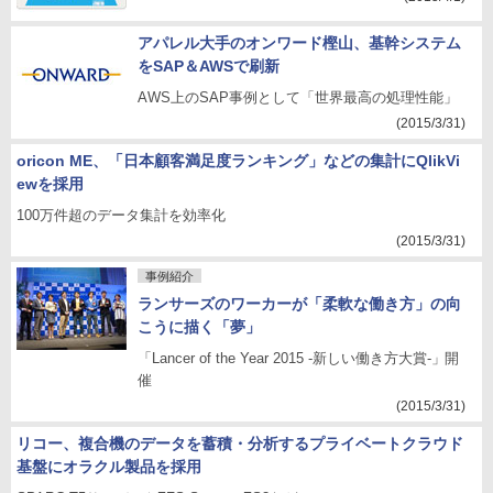
アパレル大手のオンワード樫山、基幹システム
をSAP＆AWSで刷新
AWS上のSAP事例として「世界最高の処理性能」
(2015/3/31)
oricon ME、「日本顧客満足度ランキング」などの集計にQlikVi
ewを採用
100万件超のデータ集計を効率化
(2015/3/31)
事例紹介
ランサーズのワーカーが「柔軟な働き方」の向
こうに描く「夢」
「Lancer of the Year 2015 -新しい働き方大賞-」開
催
(2015/3/31)
リコー、複合機のデータを蓄積・分析するプライベートクラウド
基盤にオラクル製品を採用