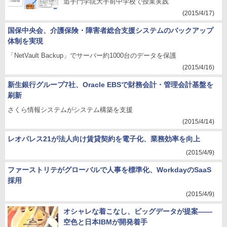
追手門学院大手前中学校で授業実践
(2015/4/17)
国保中央会、介護保険・障害者総合支援システムのバックアップ
体制を実現
「NetVault Backup」でサーバー約1000台のデータを保護
(2015/4/16)
新生銀行グループ7社、Oracle EBSで財務会計・管理会計基盤を
刷新
さくら情報システムがシステム構築を支援
(2015/4/14)
レオパレス21が法人向け賃貸契約を電子化、業務効率を向上
(2015/4/9)
ファーストリテがグローバルで人事を標準化、WorkdayのSaaS
採用
(2015/4/9)
オシャレな着こなし、ビッグデータが提案――
空色と日本IBMが開発着手