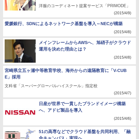
洋服のコーディネート提案サービス「PRIMODE」
(2015/4/9)
愛媛銀行、SDNによるネットワーク基盤を導入～NECが構築
(2015/4/8)
メインフレームからAWSへ、旭硝子がクラウド
運用を決めた理由とは？
(2015/4/8)
宮崎県立五ヶ瀬中等教育学校、海外からの遠隔教育に「V-CUB
E」採用
文科省「スーパーグローバルハイスクール」指定校
(2015/4/7)
日産が世界で一貫したブランドイメージ構築
へ、アドビ製品を導入
(2015/4/6)
51の高専などでクラウド基盤を共同利用、「融
合キャンパス」実現へ