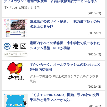
ディスカウント老舗の多慶屋、多言語映像通訳サービスを導入
ITX「みえる通訳」を採用
(2015/4/3)
茨城県が公式サイト刷新、「魅力最下位」の汚
名返上なるか!?
(2015/4/2)
港区内すべての幼稚園・小中学校で統一された
システム基盤、NECが構築
(2015/4/2)
すかいらーく、オールフラッシュのExadata X
5を国内初採用
グループ共通の80以上の業務システムをクラウド
統合
(2015/4/2)
「くまモンのIC CARD」開始、県内5社の交通
乗車券と電子マネーが1枚に
(2015/4/1)