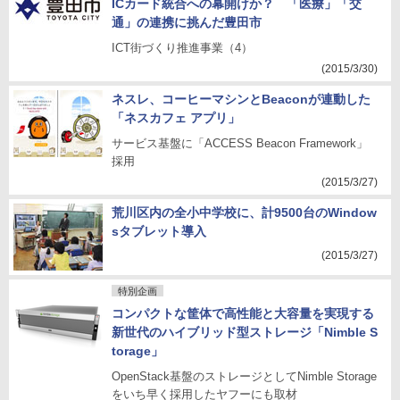
ICカード統合への幕開けか？ 「医療」「交
通」の連携に挑んだ豊田市
ICT街づくり推進事業（4）
(2015/3/30)
ネスレ、コーヒーマシンとBeaconが連動した
「ネスカフェ アプリ」
サービス基盤に「ACCESS Beacon Framework」
採用
(2015/3/27)
荒川区内の全小中学校に、計9500台のWindow
sタブレット導入
(2015/3/27)
特別企画
コンパクトな筐体で高性能と大容量を実現する
新世代のハイブリッド型ストレージ「Nimble S
torage」
OpenStack基盤のストレージとしてNimble Storage
をいち早く採用したヤフーにも取材