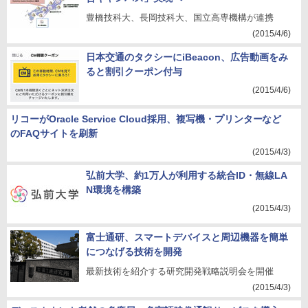
豊橋技科大、長岡技科大、国立高専機構が連携
(2015/4/6)
日本交通のタクシーにiBeacon、広告動画をみ
ると割引クーポン付与
(2015/4/6)
リコーがOracle Service Cloud採用、複写機・プリンターなど
のFAQサイトを刷新
(2015/4/3)
弘前大学、約1万人が利用する統合ID・無線LA
N環境を構築
(2015/4/3)
富士通研、スマートデバイスと周辺機器を簡単
につなげる技術を開発
最新技術を紹介する研究開発戦略説明会を開催
(2015/4/3)