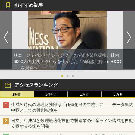
おすすめ記事
リコージャパンとナレッジワークが資本業務提携、社内
6000人の実践ノウハウを生かした「AI商談記録 for RICO
H」を展開へ
●
●
●
アクセスランキング
1時間
24時間
1週間
1カ月
生成AI時代の経理財務部は「価値創出の中核」に――データ集約
中枢としての役割転換を
日立、生成AIと数理最適化技術で製造業の生産ライン構成を自動
立案する技術を開発