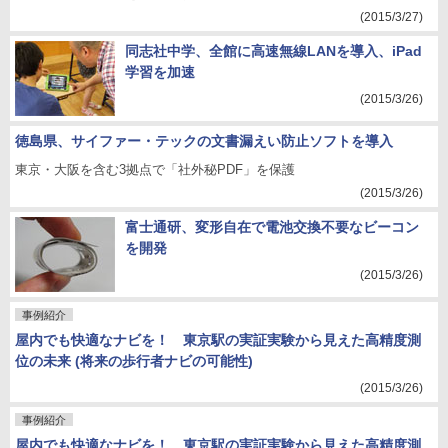
(2015/3/27)
同志社中学、全館に高速無線LANを導入、iPad
学習を加速
(2015/3/26)
徳島県、サイファー・テックの文書漏えい防止ソフトを導入
東京・大阪を含む3拠点で「社外秘PDF」を保護
(2015/3/26)
富士通研、変形自在で電池交換不要なビーコン
を開発
(2015/3/26)
事例紹介
屋内でも快適なナビを！ 東京駅の実証実験から見えた高精度測
位の未来 (将来の歩行者ナビの可能性)
(2015/3/26)
事例紹介
屋内でも快適なナビを！ 東京駅の実証実験から見えた高精度測