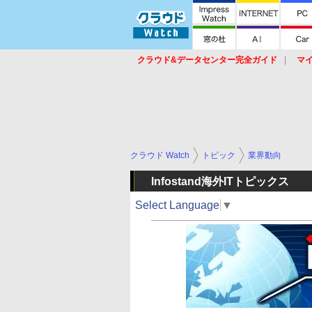
クラウド&データセンター完全ガイド
マ
サービス
セキュリティ
ネットワーク
スイッチ
ルータ
導入事例
イベ
クラウド Watch
トピック
業界動向
Infostand海外ITトピックス
Select Language
▼