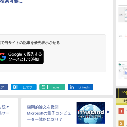
検索可能に
 検索で当サイトの記事を優先表示させる
ェア
はてブ
note
LinkedIn
1
も続々
画期的論文を撤回
▲
稿サー
Microsoftの量子コンピュ
ーター戦略に陰り？