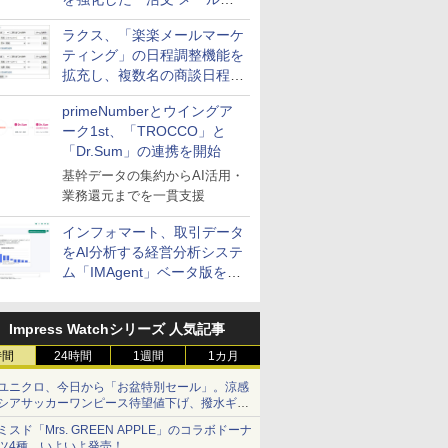
送信防止アドインサービス」
ラクス、「楽楽メールマーケ
を提供
ティング」の日程調整機能を
拡充し、複数名の商談日程調
整を効率化
primeNumberとウイングア
ーク1st、「TROCCO」と
「Dr.Sum」の連携を開始
基幹データの集約からAI活用・
業務還元までを一貫支援
インフォマート、取引データ
をAI分析する経営分析システ
ム「IMAgent」ベータ版を提
供
Impress Watchシリーズ 人気記事
時間
24時間
1週間
1カ月
ユニクロ、今日から「お盆特別セール」。涼感
シアサッカーワンピース待望値下げ、撥水ギア
ショーツは1990円に
ミスド「Mrs. GREEN APPLE」のコラボドーナ
ツ4種、いよいよ発売！