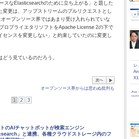
Elasticsearchのために立ち上がる」と題した
hに加えた変更は、アップストリームのプルリクエストとし
Lはオープンソース界ではあまり受け入れられていな
別プロプライエタリソフトをApache License 2の下で
イセンスを変更しない」と約束していたのに変更し
はどう見ているのだろう。
レ
An
X
次へ
オープンソース界からは思わぬ批判も
1
2
3
トのAIチャットボットが検索エンジン
sticsearch」と連携、各種クラウドストレージ内のフ