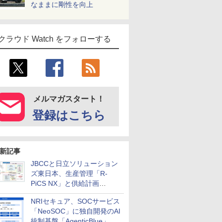
なままに剛性を向上
クラウド Watch をフォローする
メルマガスタート！
登録はこちら
新記事
JBCCと日立ソリューション
ズ東日本、生産管理「R-
PiCS NX」と供給計画
「scSQUARE ISP」の連携サ
NRIセキュア、SOCサービス
ービスを提供開始
「NeoSOC」に独自開発のAI
統制基盤「AgenticBlue」を