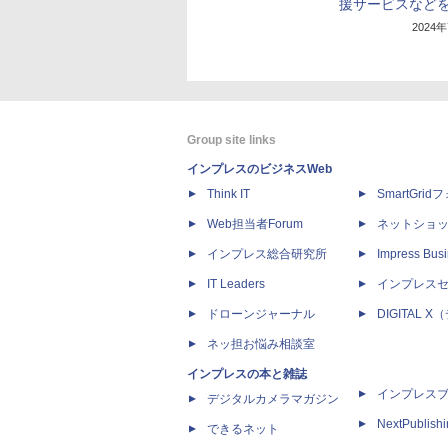
援サービスなど
2024
Group site links
インプレスのビジネスWeb
Think IT
SmartGri
Web担当者Forum
ネットショ
インプレス総合研究所
Impress Busi
IT Leaders
インプレス
ドローンジャーナル
DIGITAL
ネッ担お悩み相談室
インプレスの本と雑誌
インプレス
デジタルカメラマガジン
NextPublish
できるネット