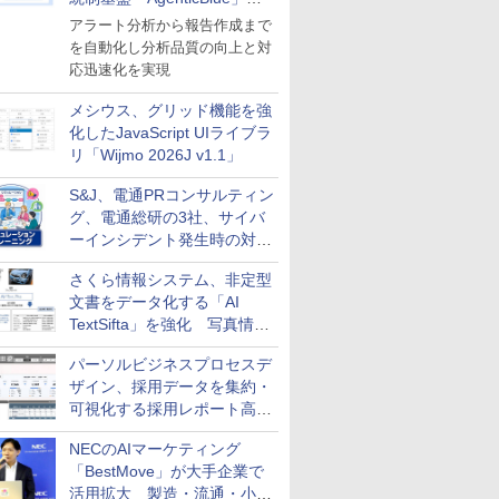
導入
アラート分析から報告作成まで
を自動化し分析品質の向上と対
応迅速化を実現
メシウス、グリッド機能を強
化したJavaScript UIライブラ
リ「Wijmo 2026J v1.1」
S&J、電通PRコンサルティン
グ、電通総研の3社、サイバ
ーインシデント発生時の対応
と危機管理広報を一体的に訓
さくら情報システム、非定型
練するプログラムを提供
文書をデータ化する「AI
TextSifta」を強化 写真情報
のデータ化などに対応
パーソルビジネスプロセスデ
ザイン、採用データを集約・
可視化する採用レポート高速
化サービスを提供
NECのAIマーケティング
「BestMove」が大手企業で
活用拡大 製造・流通・小売