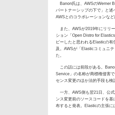
Banon氏は、AWSのWerner B
パートナーシップの下で」と述
AWSとのコラボレーションな
また、AWSが2019年にリリース
ション「Open Distro for 
ピーしたと思われるElasti
及。AWSが「Elasticコミ
た。
この話には前段がある。Banon氏はA
Service」の名称が商標権
センス変更のほか法的手段も検
一方、AWS側も翌21日、公式ブログ
ンス変更前のソースコードを基にフォ
布すると発表。Elasticの主