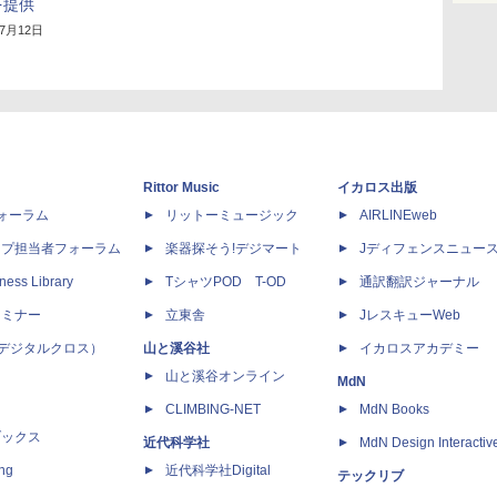
を提供
年7月12日
Rittor Music
イカロス出版
dフォーラム
リットーミュージック
AIRLINEweb
ップ担当者フォーラム
楽器探そう!デジマート
Jディフェンスニュー
ness Library
TシャツPOD T-OD
通訳翻訳ジャーナル
セミナー
立東舎
JレスキューWeb
 X（デジタルクロス）
山と溪谷社
イカロスアカデミー
山と溪谷オンライン
MdN
CLIMBING-NET
MdN Books
ブックス
近代科学社
MdN Design Interactiv
ing
近代科学社Digital
テックリブ