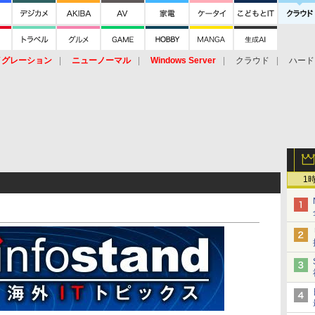
イグレーション
ニューノーマル
Windows Server
クラウド
ハード
トピック
ストレージ（HW）
オープンソース
SaaS
標的型
ント
1