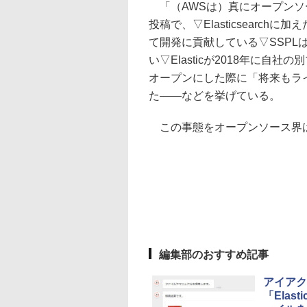
「（AWSは）真にオープンソースな
投稿で、▽Elasticsearc
て開発に貢献している▽SSP
い▽Elasticが2018年に自社の
オープンにした際に「将来もラ
た――などを挙げている。
この事態をオープンソース界
編集部のおすすめ記事
アイアク
「Ela