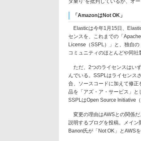
ダ乗り”を批判しているが、オ
「AmazonはNot OK」
Elasticは今年1月15日、Elas
センスを、これまでの「Apache Lice
License（SSPL）」と、独自の
コミュニティのほとんどや同社
ただ、2つのライセンスはいず
んでいる。SSPLはライセン
合、ソースコードに加えて修正を公開
品を「アズ・ア・サービス」と
SSPLはOpen Source Initi
変更の理由はAWSとの関係だ。E
説明するブログを投稿。メイン開
Banon氏が「Not OK」とA