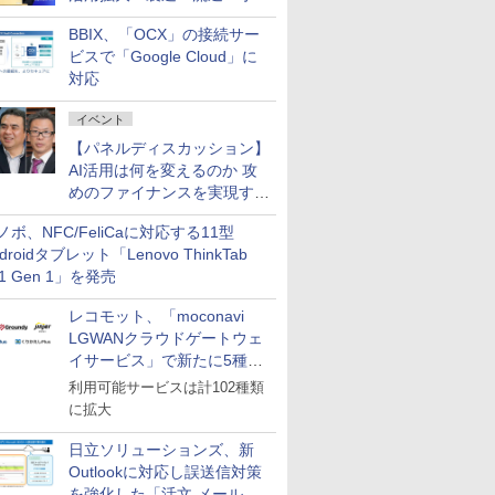
企業・広告代理店などが実装
BBIX、「OCX」の接続サー
フェーズへ
ビスで「Google Cloud」に
対応
イベント
【パネルディスカッション】
AI活用は何を変えるのか 攻
めのファイナンスを実現する
業務設計とマインドセット変
ノボ、NFC/FeliCaに対応する11型
革
droidタブレット「Lenovo ThinkTab
11 Gen 1」を発売
レコモット、「moconavi
LGWANクラウドゲートウェ
イサービス」で新たに5種類
のサービスと連携開始
利用可能サービスは計102種類
に拡大
日立ソリューションズ、新
Outlookに対応し誤送信対策
を強化した「活文 メール誤