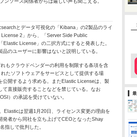
ープンソース関係者からは厳しい声も聞こえる。
ticsearchとデータ可視化の「Kibana」の2製品のライ
nse 2」から、「Server Side Public
「Elastic License」の二択方式にすると発表した。
製品のユーザーに影響はないと説明している。
れもクラウドベンダーの利用を制限する条項を含
スされたソフトウェアをサービスとして提供する場
するよう求める。またElastic Licenseは、製
して直接販売することなどを禁じている。なお
最
ative（OSI）の承認を受けていない。
lasticは翌週1月20日、ライセンス変更の理由を
発者から同社を立ち上げてCEOとなったShay
WSを名指しで批判した。