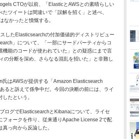
ogels CTOが以前、「ElasticとAWSとの素晴らしい
べたツイートは間違いで「誤解を招く」と述べ、
どはなかったと憤慨する。
したElasticsearchの付加価値的ディストリビュー
Elasticsearch」について、「一部にサードパーティからコ
cの有償機能のコードが使われていた」との疑惑にまで言
ュニティの分断を深め、さらなる混乱を招いた」と非難し
WSが提供する「Amazon Elasticsearch
侵害であると訴えて係争中だ。今回の決断の前には、ライ
討したという。
でElasticsearchとKibanaについて、ライセ
ークを作り、従来通りApache License 2で配
張には真っ向から反論した。