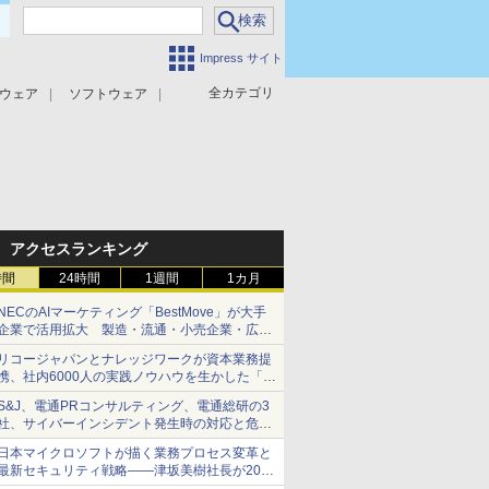
Impress サイト
全カテゴリ
ウェア
ソフトウェア
攻撃対策
マルウェア対策
アクセスランキング
時間
24時間
1週間
1カ月
NECのAIマーケティング「BestMove」が大手
企業で活用拡大 製造・流通・小売企業・広告
代理店などが実装フェーズへ
リコージャパンとナレッジワークが資本業務提
携、社内6000人の実践ノウハウを生かした「AI
商談記録 for RICOH」を展開へ
S&J、電通PRコンサルティング、電通総研の3
社、サイバーインシデント発生時の対応と危機
管理広報を一体的に訓練するプログラムを提供
日本マイクロソフトが描く業務プロセス変革と
最新セキュリティ戦略――津坂美樹社長が2027
年度戦略を説明