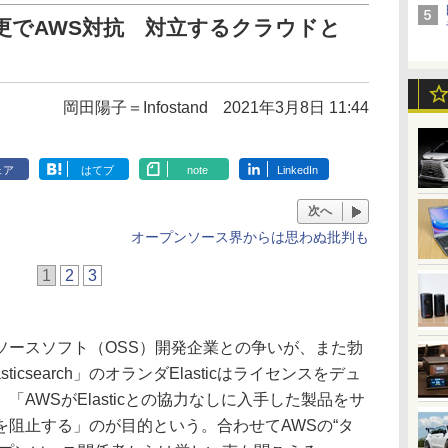
ス変更でAWS対抗 対立するクラウドと
岡田陽子＝Infostand
2021年3月8日 11:44
ェア
はてブ
note
LinkedIn
次へ
オープンソース界からは思わぬ批判も
1
2
3
ースソフト（OSS）開発企業との争いが、また勃
icsearch」のオランダElasticはライセンスをデュ
AWSがElasticとの協力なしに入手した製品をサ
阻止する」のが目的という。合わせてAWSの“タ