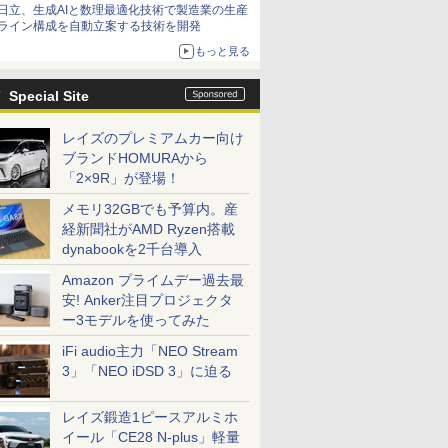
日立、生成AIと数理最適化技術で製造業の生産
ライン構成を自動立案する技術を開発
もっと見る
Special Site
レイズのプレミアムカー向け
ブランドHOMURAから
「2×9R」が登場！
メモリ32GBでも予算内。産
経新聞社がAMD Ryzen搭載
dynabookを2千台導入
Amazon プライムデー過去最
安! Anker注目プロジェクタ
ー3モデルを使ってみた
iFi audio主力「NEO Stream
3」「NEO iDSD 3」に迫る
レイズ鍛造1ピースアルミホ
イール「CE28 N-plus」軽量