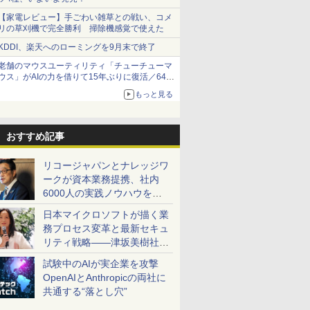
【家電レビュー】手ごわい雑草との戦い、コメ
リの草刈機で完全勝利 掃除機感覚で使えた
KDDI、楽天へのローミングを9月末で終了
老舗のマウスユーティリティ「チューチューマ
ウス」がAIの力を借りて15年ぶりに復活／64bit
化、Windows 10/11、「Chrome」も走り回
もっと見る
る。復活記念で2026年末まで500円
おすすめ記事
リコージャパンとナレッジワ
ークが資本業務提携、社内
6000人の実践ノウハウを生
かした「AI商談記録 for
日本マイクロソフトが描く業
RICOH」を展開へ
務プロセス変革と最新セキュ
リティ戦略――津坂美樹社長
が2027年度戦略を説明
試験中のAIが実企業を攻撃
OpenAIとAnthropicの両社に
共通する“落とし穴”