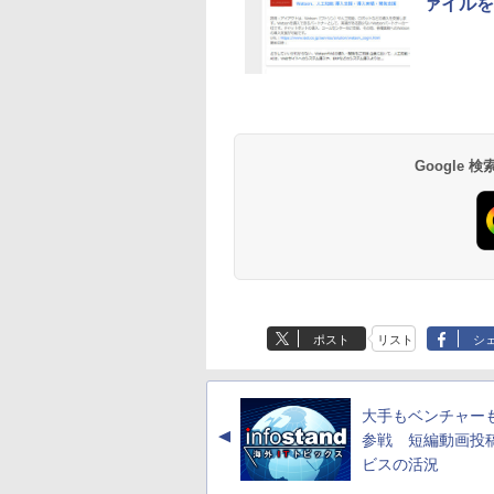
ァイルを
Google
ポスト
リスト
シ
大手もベンチャー
▲
参戦 短編動画投
ビスの活況