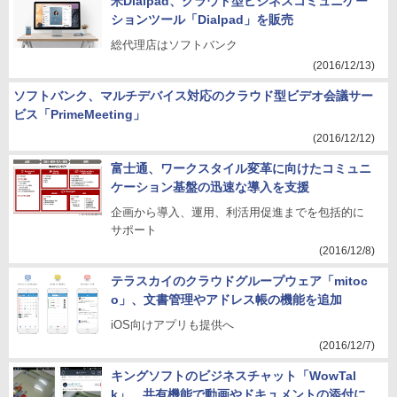
米Dialpad、クラウド型ビジネスコミュニケー
ションツール「Dialpad」を販売
総代理店はソフトバンク
(2016/12/13)
ソフトバンク、マルチデバイス対応のクラウド型ビデオ会議サー
ビス「PrimeMeeting」
(2016/12/12)
富士通、ワークスタイル変革に向けたコミュニ
ケーション基盤の迅速な導入を支援
企画から導入、運用、利活用促進までを包括的に
サポート
(2016/12/8)
テラスカイのクラウドグループウェア「mitoc
o」、文書管理やアドレス帳の機能を追加
iOS向けアプリも提供へ
(2016/12/7)
キングソフトのビジネスチャット「WowTal
k」、共有機能で動画やドキュメントの添付に