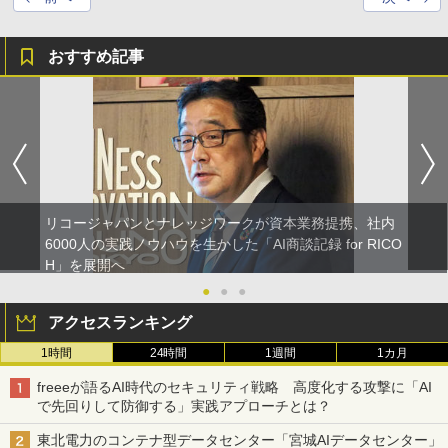
おすすめ記事
リコージャパンとナレッジワークが資本業務提携、社内
6000人の実践ノウハウを生かした「AI商談記録 for RICO
H」を展開へ
●
●
●
アクセスランキング
1時間
24時間
1週間
1カ月
freeeが語るAI時代のセキュリティ戦略 高度化する攻撃に「AI
で先回りして防御する」実践アプローチとは？
東北電力のコンテナ型データセンター「宮城AIデータセンター」