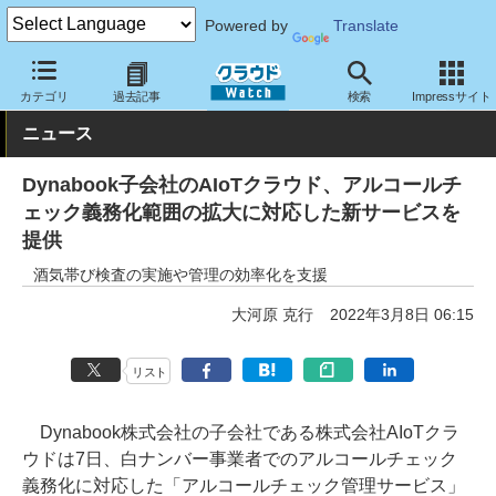
Powered by
Translate
クラウド Watch
サービス・ソフト
サービス
業務関連
カテゴリ
過去記事
検索
Impressサイト
ニュース
Dynabook子会社のAIoTクラウド、アルコールチ
ェック義務化範囲の拡大に対応した新サービスを
提供
酒気帯び検査の実施や管理の効率化を支援
大河原 克行
2022年3月8日 06:15
リスト
Dynabook株式会社の子会社である株式会社AIoTクラ
ウドは7日、白ナンバー事業者でのアルコールチェック
義務化に対応した「アルコールチェック管理サービス」