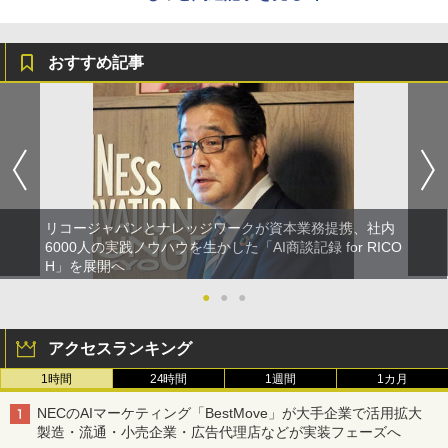
おすすめ記事
リコージャパンとナレッジワークが資本業務提携、社内
6000人の実践ノウハウを生かした「AI商談記録 for RICO
H」を展開へ
●
●
●
アクセスランキング
1時間
24時間
1週間
1カ月
NECのAIマーケティング「BestMove」が大手企業で活用拡大
製造・流通・小売企業・広告代理店などが実装フェーズへ