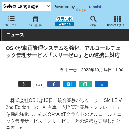
Powered by
Translate
クラウド Watch
トピック
協業・提携
国内
カテゴリ
過去記事
検索
Impressサイト
ニュース
OSKが車両管理システムを強化、アルコールチェ
ック管理サービス「スリーゼロ」との連携に対応
石井 一志
2022年10月14日 11:00
リスト
株式会社OSKは13日、統合業務パッケージ「SMILE V
2nd Edition」の「社有車・点呼管理業務テンプレート」
を機能強化し、株式会社AIoTクラウドのアルコールチェ
ック管理サービス「スリーゼロ」との連携を実現したと
発表した。