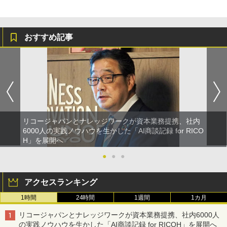
おすすめ記事
リコージャパンとナレッジワークが資本業務提携、社内
6000人の実践ノウハウを生かした「AI商談記録 for RICO
H」を展開へ
●
●
●
アクセスランキング
1時間
24時間
1週間
1カ月
リコージャパンとナレッジワークが資本業務提携、社内6000人
の実践ノウハウを生かした「AI商談記録 for RICOH」を展開へ