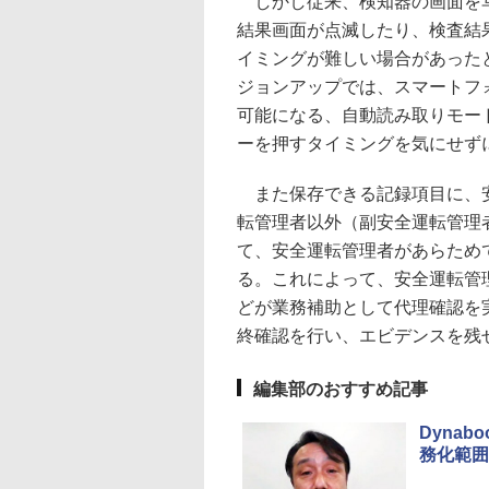
しかし従来、検知器の画面を写
結果画面が点滅したり、検査結
イミングが難しい場合があった
ジョンアップでは、スマートフ
可能になる、自動読み取りモー
ーを押すタイミングを気にせず
また保存できる記録項目に、安
転管理者以外（副安全運転管理
て、安全運転管理者があらため
る。これによって、安全運転管
どが業務補助として代理確認を
終確認を行い、エビデンスを残
編集部のおすすめ記事
Dyna
務化範囲