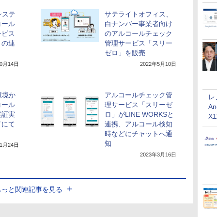
システ
サテライトオフィス、
コール
白ナンバー事業者向け
ービス
のアルコールチェック
との連
管理サービス「スリー
ゼロ」を販売
10月14日
2022年5月10日
環境か
アルコールチェック管
レ
コール
理サービス「スリーゼ
An
実証実
ロ」がLINE WORKSと
X
ドにて
連携、アルコール検知
時などにチャットへ通
知
年1月24日
2023年3月16日
もっと関連記事を見る