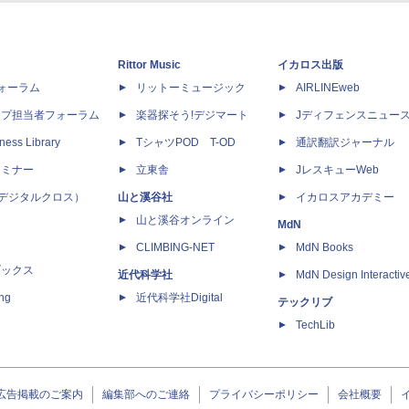
Rittor Music
イカロス出版
dフォーラム
リットーミュージック
AIRLINEweb
ップ担当者フォーラム
楽器探そう!デジマート
Jディフェンスニュー
ness Library
TシャツPOD T-OD
通訳翻訳ジャーナル
セミナー
立東舎
JレスキューWeb
 X（デジタルクロス）
山と溪谷社
イカロスアカデミー
山と溪谷オンライン
MdN
CLIMBING-NET
MdN Books
ブックス
近代科学社
MdN Design Interactiv
ing
近代科学社Digital
テックリブ
TechLib
広告掲載のご案内
編集部へのご連絡
プライバシーポリシー
会社概要