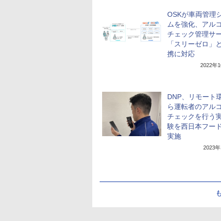
OSKが車両管理
ムを強化、アル
チェック管理サ
「スリーゼロ」
携に対応
2022年
DNP、リモート
ら運転者のアル
チェックを行う
験を西日本フー
実施
2023