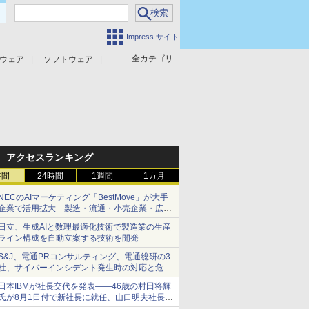
Impress サイト
全カテゴリ
ウェア
ソフトウェア
攻撃対策
マルウェア対策
アクセスランキング
時間
24時間
1週間
1カ月
NECのAIマーケティング「BestMove」が大手
企業で活用拡大 製造・流通・小売企業・広告
代理店などが実装フェーズへ
日立、生成AIと数理最適化技術で製造業の生産
ライン構成を自動立案する技術を開発
S&J、電通PRコンサルティング、電通総研の3
社、サイバーインシデント発生時の対応と危機
管理広報を一体的に訓練するプログラムを提供
日本IBMが社長交代を発表――46歳の村田将輝
氏が8月1日付で新社長に就任、山口明夫社長は
会長へ