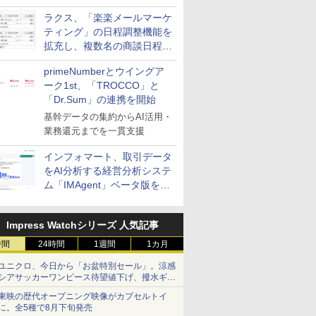
送信防止アドインサービス」
ラクス、「楽楽メールマーケ
を提供
ティング」の日程調整機能を
拡充し、複数名の商談日程調
整を効率化
primeNumberとウイングア
ーク1st、「TROCCO」と
「Dr.Sum」の連携を開始
基幹データの集約からAI活用・
業務還元までを一貫支援
インフォマート、取引データ
をAI分析する経営分析システ
ム「IMAgent」ベータ版を提
供
Impress Watchシリーズ 人気記事
時間
24時間
1週間
1カ月
ユニクロ、今日から「お盆特別セール」。涼感
シアサッカーワンピース待望値下げ、撥水ギア
ショーツは1990円に
東映の歴代オープニング映像がカプセルトイ
に。全5種で8月下旬発売