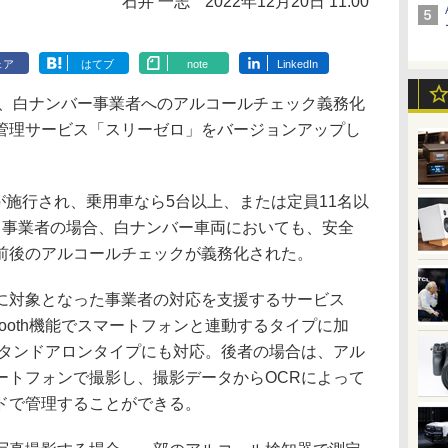
石井 一志
2022年12月20日 11:00
ェア
はてブ
note
LinkedIn
日、白ナンバー事業者へのアルコールチェック義務化
管理サービス「スリーゼロ」をバージョンアップし
が施行され、乗用車なら5台以上、または定員11名以
る事業者の場合、白ナンバー車両においても、安全
前後のアルコールチェックが義務化された。
対象となった事業者の対応を支援するサービス
tooth機能でスマートフォンと連動するタイプに加
ないスタンドアロンタイプにも対応。後者の場合は、アル
ートフォンで撮影し、撮影データからOCRによって
ドで管理することができる。