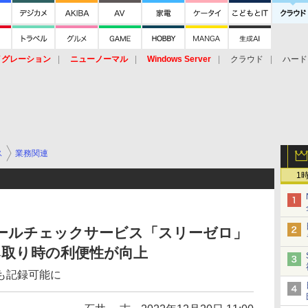
イグレーション
ニューノーマル
Windows Server
クラウド
ハード
トピック
ストレージ（HW）
オープンソース
SaaS
標的型
ント
ス
業務関連
1
コールチェックサービス「スリーゼロ」
み取り時の利便性が向上
も記録可能に