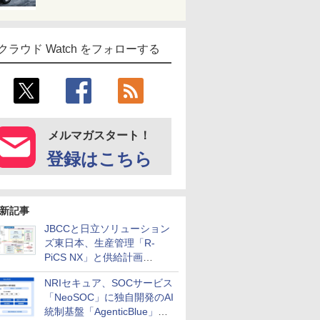
クラウド Watch をフォローする
メルマガスタート！
登録はこちら
新記事
JBCCと日立ソリューション
ズ東日本、生産管理「R-
PiCS NX」と供給計画
「scSQUARE ISP」の連携サ
NRIセキュア、SOCサービス
ービスを提供開始
「NeoSOC」に独自開発のAI
統制基盤「AgenticBlue」を