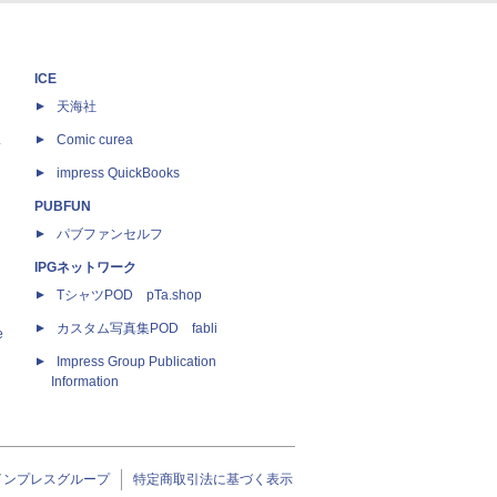
ICE
天海社
ス
Comic curea
impress QuickBooks
PUBFUN
パブファンセルフ
IPGネットワーク
TシャツPOD pTa.shop
カスタム写真集POD fabli
e
Impress Group Publication
Information
インプレスグループ
特定商取引法に基づく表示