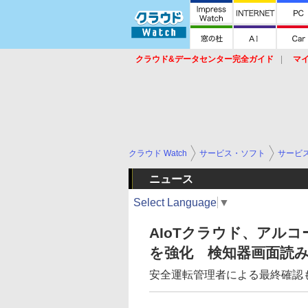
クラウド&データセンター完全ガイド
マ
サービス
セキュリティ
ネットワーク
スイッチ
ルータ
導入事例
イベ
クラウド Watch
サービス・ソフト
サービ
ニュース
Select Language
▼
AIoTクラウド、アル
を強化 検知器画面読
安全運転管理者による最終確認