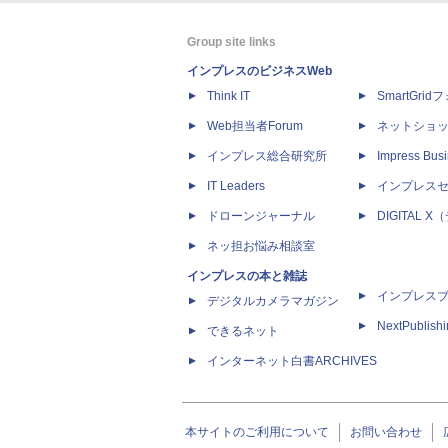
Group site links
インプレスのビジネスWeb
Think IT
SmartGri
Web担当者Forum
ネットショ
インプレス総合研究所
Impress Busi
IT Leaders
インプレス
ドローンジャーナル
DIGITAL
ネッ担お悩み相談室
インプレスの本と雑誌
インプレス
デジタルカメラマガジン
NextPublish
できるネット
インターネット白書ARCHIVES
本サイトのご利用について
お問い合わせ