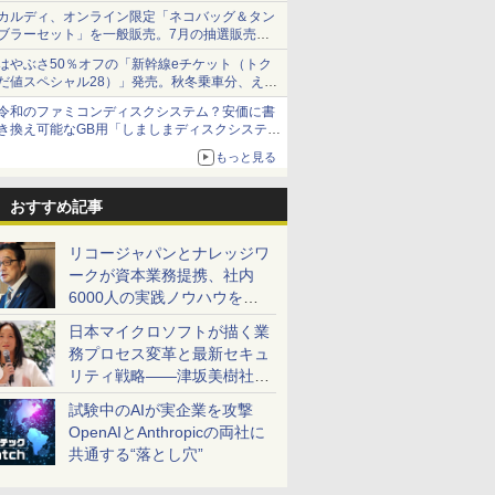
カルディ、オンライン限定「ネコバッグ＆タン
ブラーセット」を一般販売。7月の抽選販売の
当選無効分
はやぶさ50％オフの「新幹線eチケット（トク
だ値スペシャル28）」発売。秋冬乗車分、えき
ねっと限定
令和のファミコンディスクシステム？安価に書
き換え可能なGB用「しましまディスクシステ
ム」
もっと見る
おすすめ記事
リコージャパンとナレッジワ
ークが資本業務提携、社内
6000人の実践ノウハウを生
かした「AI商談記録 for
日本マイクロソフトが描く業
RICOH」を展開へ
務プロセス変革と最新セキュ
リティ戦略――津坂美樹社長
が2027年度戦略を説明
試験中のAIが実企業を攻撃
OpenAIとAnthropicの両社に
共通する“落とし穴”