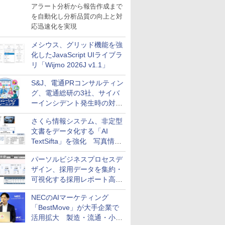
導入
アラート分析から報告作成まで
を自動化し分析品質の向上と対
応迅速化を実現
メシウス、グリッド機能を強
化したJavaScript UIライブラ
リ「Wijmo 2026J v1.1」
S&J、電通PRコンサルティン
グ、電通総研の3社、サイバ
ーインシデント発生時の対応
と危機管理広報を一体的に訓
さくら情報システム、非定型
練するプログラムを提供
文書をデータ化する「AI
TextSifta」を強化 写真情報
のデータ化などに対応
パーソルビジネスプロセスデ
ザイン、採用データを集約・
可視化する採用レポート高速
化サービスを提供
NECのAIマーケティング
「BestMove」が大手企業で
活用拡大 製造・流通・小売