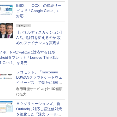
企業・広告代理店などが実装
BBIX、「OCX」の接続サー
フェーズへ
ビスで「Google Cloud」に
対応
イベント
【パネルディスカッション】
AI活用は何を変えるのか 攻
めのファイナンスを実現する
業務設計とマインドセット変
ノボ、NFC/FeliCaに対応する11型
革
droidタブレット「Lenovo ThinkTab
11 Gen 1」を発売
レコモット、「moconavi
LGWANクラウドゲートウェ
イサービス」で新たに5種類
のサービスと連携開始
利用可能サービスは計102種類
に拡大
日立ソリューションズ、新
Outlookに対応し誤送信対策
を強化した「活文 メール誤