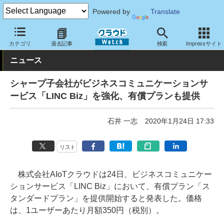
Powered by
Translate
クラウド Watch
サービス・ソフト
サービス
コミュニケーショ
カテゴリ
過去記事
検索
Impressサイト
ニュース
シャープ子会社がビジネスコミュニケーションサ
ービス「LINC Biz」を強化、有償プランも提供
石井 一志
2020年1月24日 17:33
リスト
株式会社AIoTクラウドは24日、ビジネスコミュニケー
ションサービス「LINC Biz」において、有償プラン「ス
タンダードプラン」を提供開始すると発表した。価格
は、1ユーザーあたり月額350円（税別）。