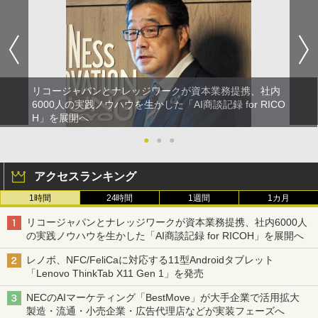
リコージャパンとナレッジワークが資本業務提携、社内
6000人の実践ノウハウを生かした「AI商談記録 for RICO
H」を展開へ
●
●
●
アクセスランキング
1時間
24時間
1週間
1カ月
リコージャパンとナレッジワークが資本業務提携、社内6000人
の実践ノウハウを生かした「AI商談記録 for RICOH」を展開へ
レノボ、NFC/FeliCaに対応する11型Androidタブレット
「Lenovo ThinkTab X11 Gen 1」を発売
NECのAIマーケティング「BestMove」が大手企業で活用拡大
製造・流通・小売企業・広告代理店などが実装フェーズへ