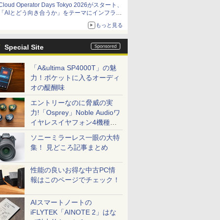
Cloud Operator Days Tokyo 2026がスタート、
「AIとどう向き合うか」をテーマにインフラ運
用の知見を集約
もっと見る
Special Site
「A&ultima SP4000T」の魅
力！ポケットに入るオーディ
オの醍醐味
エントリーなのに脅威の実
力!「Osprey」Noble Audioワ
イヤレスイヤフォン4機種を
一気に聴く
ソニーミラーレス一眼の大特
集！ 見どころ記事まとめ
性能の良いお得な中古PC情
報はこのページでチェック！
AIスマートノートの
iFLYTEK「AINOTE 2」はな