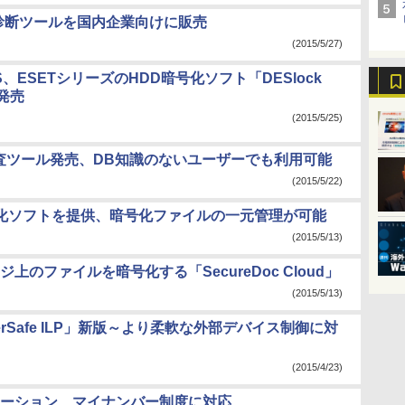
弱性診断ツールを国内企業向けに販売
(2015/5/27)
S、ESETシリーズのHDD暗号化ソフト「DESlock
」発売
(2015/5/25)
監査ツール発売、DB知識のないユーザーでも利用可能
(2015/5/22)
タ暗号化ソフトを提供、暗号化ファイルの一元管理が可能
(2015/5/13)
のファイルを暗号化する「SecureDoc Cloud」
(2015/5/13)
erSafe ILP」新版～より柔軟な外部デバイス制御に対
(2015/4/23)
ーション、マイナンバー制度に対応