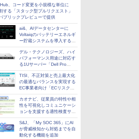
itHub、コード変更を小規模な単位に
割する「スタック型プルリクエスト」
パブリックプレビューで提供
ai&、AIデータセンターに
Voltaiqのバッテリーエネルギ
ー貯蔵システムを導入する計
画を発表
デル・テクノロジーズ、ハイ
パフォーマンス用途に対応す
る1Uサーバー「Dell Pro
Precision 7 R1ラック」を発
TISI、不正対策と売上最大化
売
の最適なバランスを実現する
EC事業者向け「ECリスク対
策設計・運用支援サービス」
カオナビ、従業員の特性や相
性を可視化しコミュニケーシ
ョンを支援する適性検査サー
ビスを提供
S&J、「My SOC 365」にAI
が脅威検知から対処までを自
動化する機能を追加