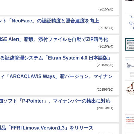
(2015/9/8)
ユ
ット「NeoFace」の認証精度と照合速度を向上
な
(2015/9/4)
「S
に
E Alert」新版、添付ファイルを自動でZIP暗号化
(2015/9/4)
管理システム「Ekran System 4.0 日本語版」
(2015/8/26)
ARCACLAVIS Ways」新バージョン、マイナン
(2015/8/20)
ソフト「P-Pointer」、マイナンバーの検出に対応
(2015/8/11)
FRI Limosa Version1.3」をリリース