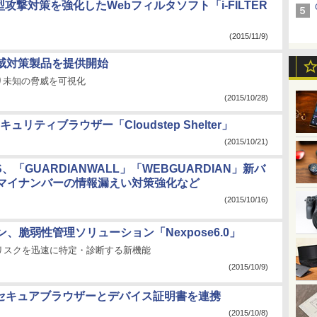
攻撃対策を強化したWebフィルタソフト「i-FILTER
(2015/11/9)
ー脅威対策製品を提供開始
り未知の脅威を可視化
(2015/10/28)
ティブラウザー「Cloudstep Shelter」
(2015/10/21)
S、「GUARDIANWALL」「WEBGUARDIAN」新バ
マイナンバーの情報漏えい対策強化など
(2015/10/16)
、脆弱性管理ソリューション「Nexpose6.0」
リスクを迅速に特定・診断する新機能
(2015/10/9)
のセキュアブラウザーとデバイス証明書を連携
(2015/10/8)