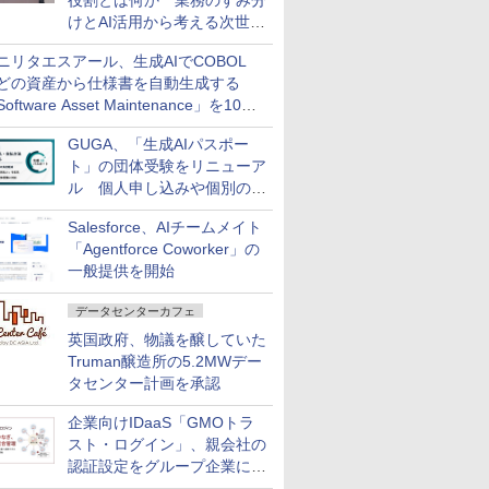
役割とは何か 業務のすみ分
けとAI活用から考える次世代
ファイナンス戦略
ニリタエスアール、生成AIでCOBOL
どの資産から仕様書を自動生成する
oftware Asset Maintenance」を10月
発売
GUGA、「生成AIパスポー
ト」の団体受験をリニューア
ル 個人申し込みや個別の支
払いなどに対応
Salesforce、AIチームメイト
「Agentforce Coworker」の
一般提供を開始
データセンターカフェ
英国政府、物議を醸していた
Truman醸造所の5.2MWデー
タセンター計画を承認
企業向けIDaaS「GMOトラ
スト・ログイン」、親会社の
認証設定をグループ企業に展
開できる新機能を提供