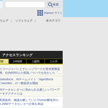
Impress サイト
全カテゴリ
ウェア
ソフトウェア
攻撃対策
マルウェア対策
アクセスランキング
時間
24時間
1週間
1カ月
リコージャパンとナレッジワークが資本業務提
携、社内6000人の実践ノウハウを生かした「AI
商談記録 for RICOH」を展開へ
Salesforce、AIチームメイト「Agentforce
Coworker」の一般提供を開始
AIデータセンターに求められる新しいパワーア
ーキテクチャとは
英国政府、物議を醸していたTruman醸造所の
5.2MWデータセンター計画を承認