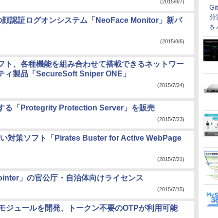
(2015/8/7)
G
分
の顔認証ログオンシステム「NeoFace Monitor」新バ
を
(2015/8/6)
フト、各種機能を組み合わせて搭載できるネットワー
製品「SecureSoft Sniper ONE」
(2015/7/24)
tegrity Protection Server」を販売
(2015/7/23)
「Pirates Buster for Active WebPage
(2015/7/21)
inter」の官公庁・自治体向けライセンス
(2015/7/15)
c」の連携モジュールを開発、トークン不要のOTPが利用可能