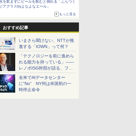
水を飲まずにビールを飲むと倒れる「ふらつく
ビアグラスbyよなよなエール」
もっと見る
おすすめ記事
いまさら聞けない、NTTが推
進する「IOWN」って何？
「テクノロジーを前に進めら
れる能力を持っている」――
レノボISG幹部が語る、フル
スタックと水冷技術の強み
全米でAIデータセンター
に“No” NY州は米国初の一
時停止命令