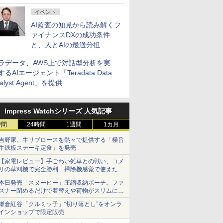
イベント
AI監査の知見から読み解くフ
ァイナンスDXの成功条件
と、人とAIの最適分担
ラデータ、AWS上で対話型分析を実
するAIエージェント「Teradata Data
alyst Agent」を提供
Impress Watchシリーズ 人気記事
時間
24時間
1週間
1カ月
吉野家、牛リブロースを熱々で提供する「極旨
牛鉄板ステーキ定食」を発売
【家電レビュー】手ごわい雑草との戦い、コメ
リの草刈機で完全勝利 掃除機感覚で使えた
本日発売「スヌーピー」圧縮収納ポーチ。ファ
スナー閉めるだけで着替えや荷物がスリムにま
とまる
鎌倉紅谷「クルミッ子」“切り落とし”をオンラ
インショップで限定販売