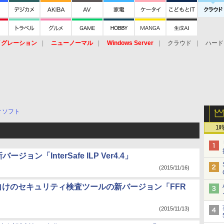
イグレーション
ニューノーマル
Windows Server
クラウド
ハード
トピック
ストレージ（HW）
オープンソース
SaaS
標的型
ント
ィソフト
1
ン「InterSafe ILP Ver4.4」
(2015/11/16)
向けのセキュリティ検査ツールの新バージョン「FFR
(2015/11/13)