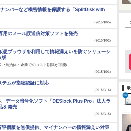
ーなど機密情報を保護する「SplitDisk with
(2015/10/5)
ok専用のメール誤送信対策ソフトを発売
(2015/10/2)
仮想ブラウザを利用して情報漏えいを防ぐソリューシ
x版
多い自治体・企業でのコスト削減が可能に
(2015/10/1)
ステムが指紋認証に対応
最
(2015/9/16)
、データ暗号化ソフト「DESlock Plus Pro」法人ラ
品を発売
(2015/9/15)
の先行評価版を無償提供、マイナンバーの情報漏えい対策