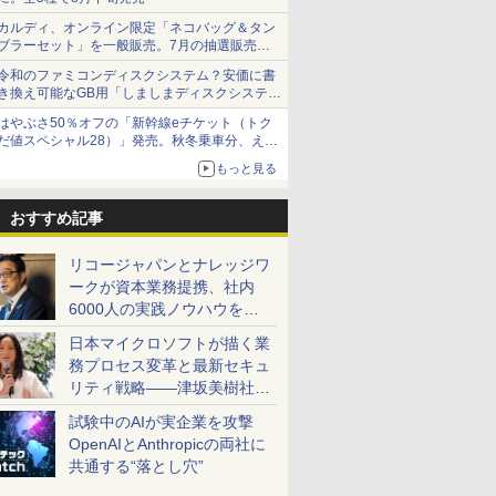
カルディ、オンライン限定「ネコバッグ＆タン
ブラーセット」を一般販売。7月の抽選販売の
当選無効分
令和のファミコンディスクシステム？安価に書
き換え可能なGB用「しましまディスクシステ
ム」
はやぶさ50％オフの「新幹線eチケット（トク
だ値スペシャル28）」発売。秋冬乗車分、えき
ねっと限定
もっと見る
おすすめ記事
リコージャパンとナレッジワ
ークが資本業務提携、社内
6000人の実践ノウハウを生
かした「AI商談記録 for
日本マイクロソフトが描く業
RICOH」を展開へ
務プロセス変革と最新セキュ
リティ戦略――津坂美樹社長
が2027年度戦略を説明
試験中のAIが実企業を攻撃
OpenAIとAnthropicの両社に
共通する“落とし穴”