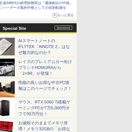
生成AI時代の経理財務部は「価値創出の中核」
に――データ集約中枢としての役割転換を
もっと見る
Special Site
AIスマートノートの
iFLYTEK「AINOTE 2」はな
ぜ魅力的なのか？
レイズのプレミアムカー向け
ブランドHOMURAから
「2×9R」が登場！
性能の良いお得な中古PC情
報はこのページでチェック！
マウス、RTX 5060 Ti搭載ゲ
ーミングPCが7万5,000円オ
フで30万円台！
お値段そのままでメモリ倍
増！メモリ32GBの「お得な