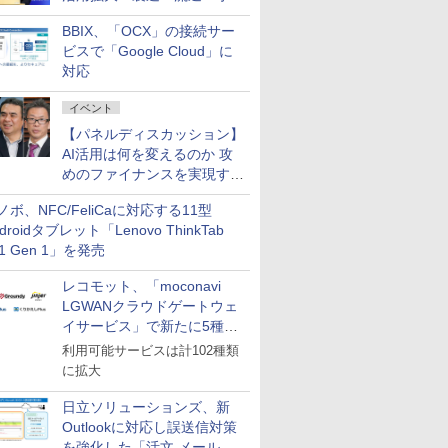
企業・広告代理店などが実装
BBIX、「OCX」の接続サー
フェーズへ
ビスで「Google Cloud」に
対応
イベント
【パネルディスカッション】
AI活用は何を変えるのか 攻
めのファイナンスを実現する
業務設計とマインドセット変
ノボ、NFC/FeliCaに対応する11型
革
droidタブレット「Lenovo ThinkTab
11 Gen 1」を発売
レコモット、「moconavi
LGWANクラウドゲートウェ
イサービス」で新たに5種類
のサービスと連携開始
利用可能サービスは計102種類
に拡大
日立ソリューションズ、新
Outlookに対応し誤送信対策
を強化した「活文 メール誤