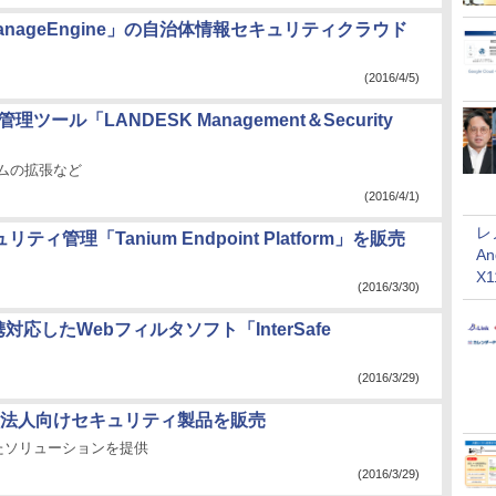
nageEngine」の自治体情報セキュリティクラウド
(2016/4/5)
ツール「LANDESK Management＆Security
ムの拡張など
(2016/4/1)
レ
ィ管理「Tanium Endpoint Platform」を販売
An
X
(2016/3/30)
応したWebフィルタソフト「InterSafe
(2016/3/29)
法人向けセキュリティ製品を販売
たソリューションを提供
(2016/3/29)