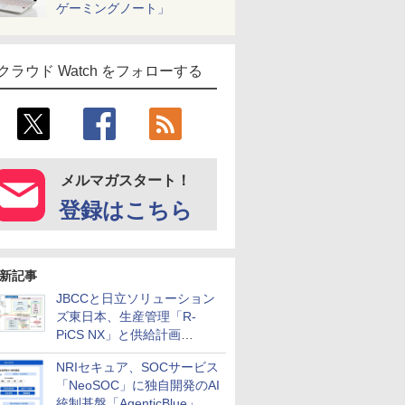
ゲーミングノート」
クラウド Watch をフォローする
メルマガスタート！
登録はこちら
新記事
JBCCと日立ソリューション
ズ東日本、生産管理「R-
PiCS NX」と供給計画
「scSQUARE ISP」の連携サ
NRIセキュア、SOCサービス
ービスを提供開始
「NeoSOC」に独自開発のAI
統制基盤「AgenticBlue」を