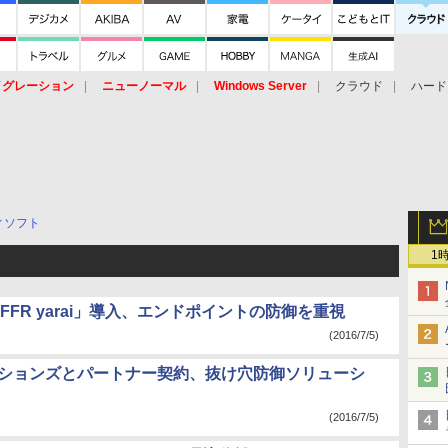
イグレーション
ニューノーマル
Windows Server
クラウド
ハード
トピック
ストレージ（HW）
オープンソース
SaaS
標的型
ント
ィソフト
1
FR yarai」導入、エンドポイントの防御を重視
(2016/7/5)
ューションズとパートナー契約、抜け穴防御ソリューシ
(2016/7/5)