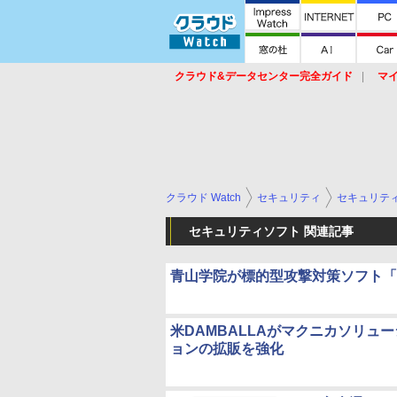
クラウド&データセンター完全ガイド
マ
サービス
セキュリティ
ネットワーク
スイッチ
ルータ
導入事例
イベ
クラウド Watch
セキュリティ
セキュリテ
セキュリティソフト 関連記事
青山学院が標的型攻撃対策ソフト「F
米DAMBALLAがマクニカソリ
ョンの拡販を強化