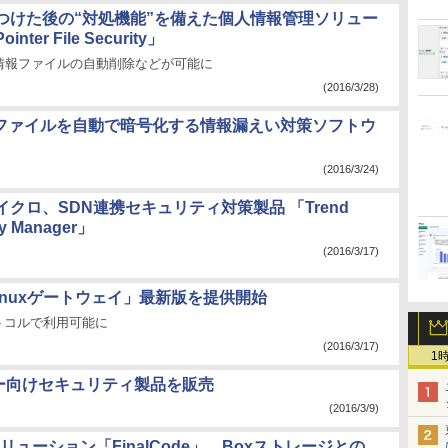
つけた後の“対処機能”を備えた個人情報管理ソリュー
nter File Security」
情報ファイルの自動削除などが可能に
(2016/3/28)
用してファイルを自動で暗号化する情報漏えい対策ソフトウ
(2016/3/24)
クロ、SDN連携セキュリティ対策製品 「Trend
cy Manager」
(2016/3/17)
nuxゲートウェイ」最新版を提供開始
トコルで利用可能に
(2016/3/17)
1
ンター向けセキュリティ製品を販売
(2016/3/9)
ーション「FinalCode」、Boxストレージとの