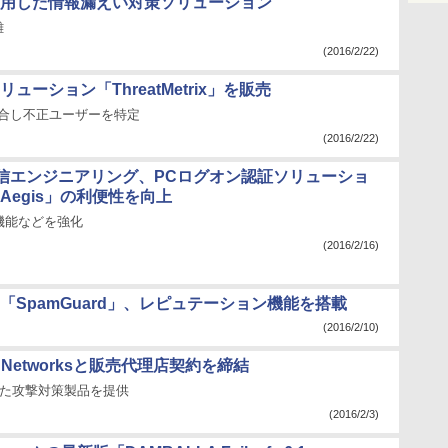
用した情報漏えい対策ソリューション
離
(2016/2/22)
ーション「ThreatMetrix」を販売
照合し不正ユーザーを特定
(2016/2/22)
信エンジニアリング、PCログオン認証ソリューショ
eAegis」の利便性を向上
機能などを強化
(2016/2/16)
SpamGuard」、レピュテーション機能を搭載
(2016/2/10)
 Networksと販売代理店契約を締結
した攻撃対策製品を提供
(2016/2/3)