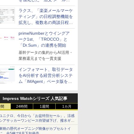
送信防止アドインサービス」
ラクス、「楽楽メールマーケ
を提供
ティング」の日程調整機能を
拡充し、複数名の商談日程調
整を効率化
primeNumberとウイングア
ーク1st、「TROCCO」と
「Dr.Sum」の連携を開始
基幹データの集約からAI活用・
業務還元までを一貫支援
インフォマート、取引データ
をAI分析する経営分析システ
ム「IMAgent」ベータ版を提
供
Impress Watchシリーズ 人気記事
時間
24時間
1週間
1カ月
ユニクロ、今日から「お盆特別セール」。涼感
シアサッカーワンピース待望値下げ、撥水ギア
ショーツは1990円に
東映の歴代オープニング映像がカプセルトイ
に。全5種で8月下旬発売