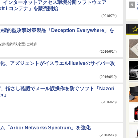
L、インターネットアクセス環境分離ソフトウェア
Soft i-コンテナ」を販売開始
(2016/7/4)
ksの標的型攻撃対策製品「Deception Everywhere」を
特定標的型攻撃に対処
(2016/6/14)
、アズジェントがイスラエルIllusiveのサイバー攻
(2016/6/10)
所、指さし確認でメール誤操作を防ぐソフト「Nazori
ker」
(2016/6/8)
bor Networks Spectrum」を強化
(2016/5/30)