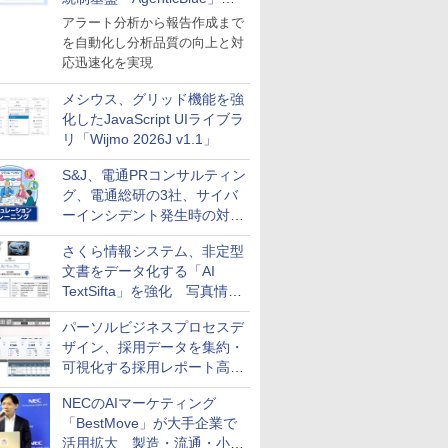
導入
アラート分析から報告作成まで
を自動化し分析品質の向上と対
応迅速化を実現
メシウス、グリッド機能を強
化したJavaScript UIライブラ
リ「Wijmo 2026J v1.1」
S&J、電通PRコンサルティン
グ、電通総研の3社、サイバ
ーインシデント発生時の対応
と危機管理広報を一体的に訓
さくら情報システム、非定型
練するプログラムを提供
文書をデータ化する「AI
TextSifta」を強化 写真情報
のデータ化などに対応
パーソルビジネスプロセスデ
ザイン、採用データを集約・
可視化する採用レポート高速
化サービスを提供
NECのAIマーケティング
「BestMove」が大手企業で
活用拡大 製造・流通・小売