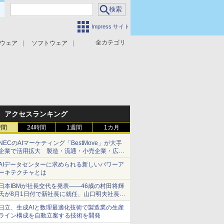
Impress サイト
全カテゴリ
ウェア
ソフトウェア
攻撃対策
マルウェア対策
アクセスランキング
時間
24時間
1週間
1カ月
NECのAIマーケティング「BestMove」が大手
企業で活用拡大 製造・流通・小売企業・広告
代理店などが実装フェーズへ
AIデータセンターに求められる新しいパワーア
ーキテクチャとは
日本IBMが社長交代を発表――46歳の村田将輝
氏が8月1日付で新社長に就任、山口明夫社長は
会長へ
日立、生成AIと数理最適化技術で製造業の生産
ライン構成を自動立案する技術を開発