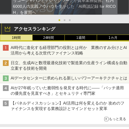
リコージャパンとナレッジワークが資本業務提携、社内
6000人の実践ノウハウを生かした「AI商談記録 for RICO
H」を展開へ
●
●
●
アクセスランキング
1時間
24時間
1週間
1カ月
AI時代に進化する経理部門の役割とは何か 業務のすみ分けとAI
活用から考える次世代ファイナンス戦略
日立、生成AIと数理最適化技術で製造業の生産ライン構成を自動
立案する技術を開発
AIデータセンターに求められる新しいパワーアーキテクチャとは
AIが27年眠っていた脆弱性を発見する時代に――「パッチ適用
の優先度を見直すべき」とセキュリティ専門家
【パネルディスカッション】AI活用は何を変えるのか 攻めのフ
ァイナンスを実現する業務設計とマインドセット変革
もっと見る