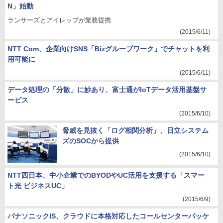
N」始動
ランサーズとアイレップが業務提携
(2015/6/11)
NTT Com、企業向けSNS「Bizグループワーク」でチャットを利
用可能に
(2015/6/11)
データ処理の「分散」に妙あり、富士通がIoTデータ活用基盤サ
ービス
(2015/6/10)
脅威を見抜く「ログ相関分析」、日立システム
ズのSOCから提供
(2015/6/10)
NTT西日本、中小企業でのBYODやUC活用を支援する「スマー
ト光 ビジネスUC」
(2015/6/9)
パナソニックIS、クラウドに本格対応したコールセンターパッケ