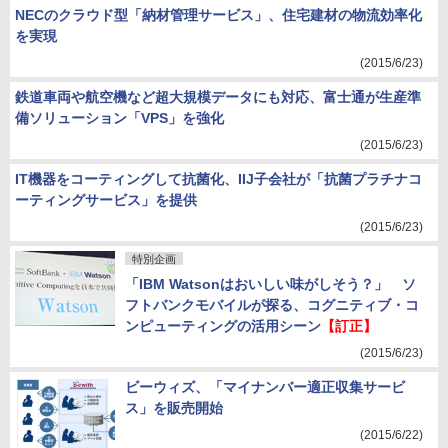
NECのクラウド型「納材管理サービス」、住宅建材の物流効率化
を実現
(2015/6/23)
鉄道車両や航空機など超大規模データにも対応、富士通が生産準
備ソリューション「VPS」を強化
(2015/6/23)
IT機器をコーティングして抗菌化、IIJ子会社が「抗菌プラチナコ
ーティングサービス」を提供
(2015/6/23)
特別企画
「IBM Watsonはおいしい味がしそう？」 ソ
フトバンクモバイルが探る、コグニティブ・コ
ンピューティングの活用シーン
【訂正】
(2015/6/23)
ビーウィズ、「マイナンバー適正収集サービ
ス」を販売開始
(2015/6/22)