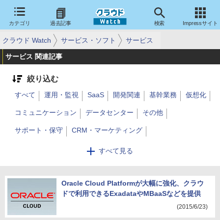
カテゴリ
過去記事
検索
Impressサイト
クラウド Watch
サービス・ソフト
サービス
サービス 関連記事
絞り込む
すべて
運用・監視
SaaS
開発関連
基幹業務
仮想化
コミュニケーション
データセンター
その他
サポート・保守
CRM・マーケティング
教育・トレーニング
業務関連
BPO・アウトソーシング
すべて見る
クラウドストレージ
分析
導入支援
Oracle Cloud Platformが大幅に強化、クラウ
ドで利用できるExadataやMBaaSなどを提供
(2015/6/23)