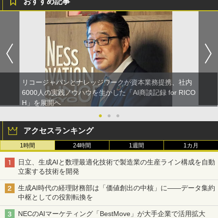
おすすめ記事
リコージャパンとナレッジワークが資本業務提携、社内
6000人の実践ノウハウを生かした「AI商談記録 for RICO
H」を展開へ
●
●
●
アクセスランキング
1時間
24時間
1週間
1カ月
日立、生成AIと数理最適化技術で製造業の生産ライン構成を自動
立案する技術を開発
生成AI時代の経理財務部は「価値創出の中核」に――データ集約
中枢としての役割転換を
NECのAIマーケティング「BestMove」が大手企業で活用拡大