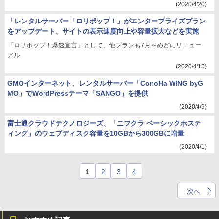
(2020/4/20)
「レンタルサーバー「ロリポップ！」がエンタープライズプラン
をアップデート、サイトの表示速度向上や容量拡大などを実施
「ロリポップ！爆速宣言」として、他プランも7月をめどにリニュー
アル
(2020/4/15)
GMOインターネット、レンタルサーバー「ConoHa WING byG
MO」でWordPressテーマ「SANGO」を提供
(2020/4/9)
富士通クラウドテクノロジーズ、「ニフクラ ベーシックホステ
ィング」のウェブディスク容量を10GBから300GBに増量
(2020/4/1)
1
2
3
4
次へ