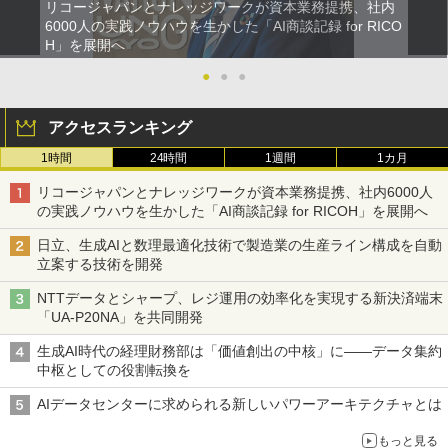
リコージャパンとナレッジワークが資本業務提携、社内
6000人の実践ノウハウを生かした「AI商談記録 for RICO
H」を展開へ
●
●
●
アクセスランキング
1時間
24時間
1週間
1カ月
リコージャパンとナレッジワークが資本業務提携、社内6000人
の実践ノウハウを生かした「AI商談記録 for RICOH」を展開へ
日立、生成AIと数理最適化技術で製造業の生産ライン構成を自動
立案する技術を開発
NTTデータとシャープ、レジ運用の効率化を実現する新決済端末
「UA-P20NA」を共同開発
生成AI時代の経理財務部は「価値創出の中核」に――データ集約
中枢としての役割転換を
AIデータセンターに求められる新しいパワーアーキテクチャとは
もっと見る