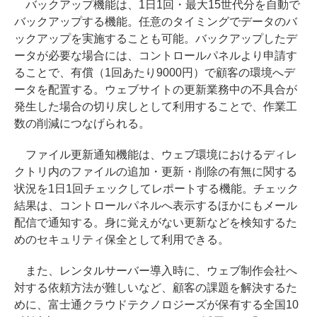
バックアップ機能は、1日1回・最大15世代分を自動で
バックアップする機能。任意のタイミングでデータのバ
ックアップを実施することも可能。バックアップしたデ
ータが必要な場合には、コントロールパネルより申請す
ることで、有償（1回あたり9000円）で顧客の環境へデ
ータを配置する。ウェブサイトの更新業務中の不具合が
発生した場合の切り戻しとして利用することで、作業工
数の削減につなげられる。
ファイル更新通知機能は、ウェブ環境におけるディレ
クトリ内のファイルの追加・更新・削除の有無に関する
状況を1日1回チェックしてレポートする機能。チェック
結果は、コントロールパネルへ表示するほかにもメール
配信で通知する。身に覚えがない更新などを検知するた
めのセキュリティ保全として利用できる。
また、レンタルサーバー導入時に、ウェブ制作会社へ
対する依頼方法が難しいなど、顧客の課題を解決するた
めに、富士通クラウドテクノロジーズが保有する全国10