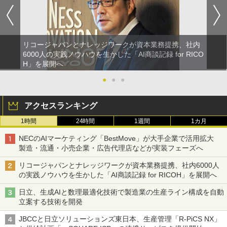
リコージャパンとナレッジワークが資本業務提携、社内
6000人の実践ノウハウを生かした「AI商談記録 for RICO
H」を展開へ
●
●
●
アクセスランキング
1時間
24時間
1週間
1カ月
NECのAIマーケティング「BestMove」が大手企業で活用拡大
製造・流通・小売企業・広告代理店などが実装フェーズへ
リコージャパンとナレッジワークが資本業務提携、社内6000人
の実践ノウハウを生かした「AI商談記録 for RICOH」を展開へ
日立、生成AIと数理最適化技術で製造業の生産ライン構成を自動
立案する技術を開発
JBCCと日立ソリューションズ東日本、生産管理「R-PiCS NX」