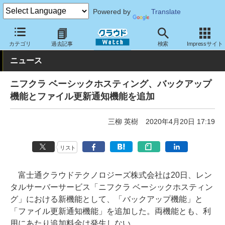
Powered by
Translate
クラウド Watch
ハード・インフラ
レンタルサーバー・VPS
カテゴリ
過去記事
検索
Impressサイト
ニュース
ニフクラ ベーシックホスティング、バックアップ
機能とファイル更新通知機能を追加
三柳 英樹
2020年4月20日 17:19
リスト
富士通クラウドテクノロジーズ株式会社は20日、レン
タルサーバーサービス「ニフクラ ベーシックホスティン
グ」における新機能として、「バックアップ機能」と
「ファイル更新通知機能」を追加した。両機能とも、利
用にあたり追加料金は発生しない。