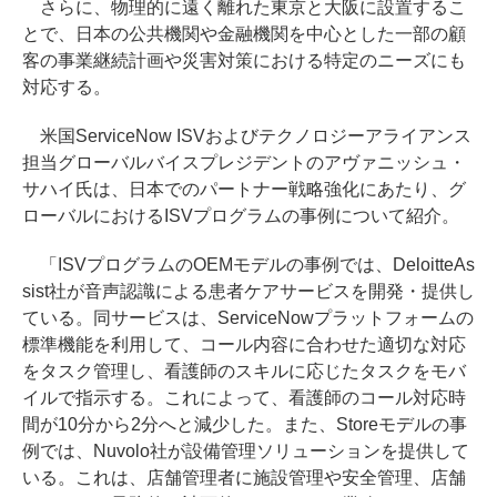
さらに、物理的に遠く離れた東京と大阪に設置するこ
とで、日本の公共機関や金融機関を中心とした一部の顧
客の事業継続計画や災害対策における特定のニーズにも
対応する。
米国ServiceNow ISVおよびテクノロジーアライアンス
担当グローバルバイスプレジデントのアヴァニッシュ・
サハイ氏は、日本でのパートナー戦略強化にあたり、グ
ローバルにおけるISVプログラムの事例について紹介。
「ISVプログラムのOEMモデルの事例では、DeloitteAs
sist社が音声認識による患者ケアサービスを開発・提供し
ている。同サービスは、ServiceNowプラットフォームの
標準機能を利用して、コール内容に合わせた適切な対応
をタスク管理し、看護師のスキルに応じたタスクをモバ
イルで指示する。これによって、看護師のコール対応時
間が10分から2分へと減少した。また、Storeモデルの事
例では、Nuvolo社が設備管理ソリューションを提供して
いる。これは、店舗管理者に施設管理や安全管理、店舗