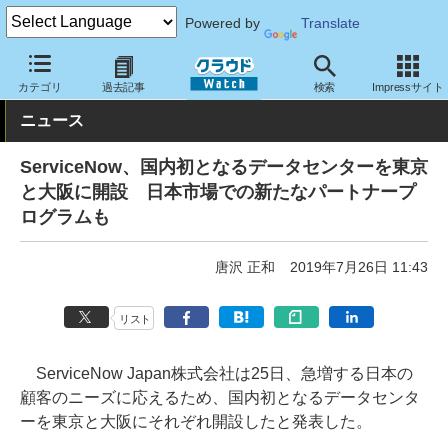
Powered by
Translate
クラウド Watch
サービス・ソフト
サービス
業務関連
カテゴリ
過去記事
検索
Impressサイト
ニュース
ServiceNow、国内初となるデータセンターを東京
と大阪に開設 日本市場での新たなパートナープ
ログラムも
唐沢 正和
2019年7月26日 11:43
リスト
ServiceNow Japan株式会社は25日、急増する日本の
顧客のニーズに応えるため、国内初となるデータセンタ
ーを東京と大阪にそれぞれ開設したと発表した。