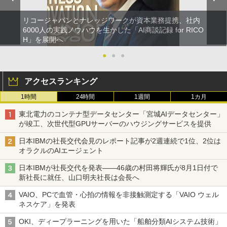
リコージャパンとナレッジワークが資本業務提携、社内
6000人の実践ノウハウを生かした「AI商談記録 for RICO
H」を展開へ
●
●
●
アクセスランキング
1時間
24時間
1週間
1カ月
東北電力のコンテナ型データセンター「宮城AIデータセンター」
が竣工、次世代型GPUサーバーのハウジングサービスを提供
日本IBMの社長交代会見のレポート記事が2週連続で1位、2位は
オラクルのAIエージェント
日本IBMが社長交代を発表――46歳の村田将輝氏が8月1日付で
新社長に就任、山口明夫社長は会長へ
VAIO、PCで血管・心拍の情報を非接触測定する「VAIO ウェル
ネスケア」を発表
OKI、ディープラーニングを用いた「船舶分類AIシステム技術」