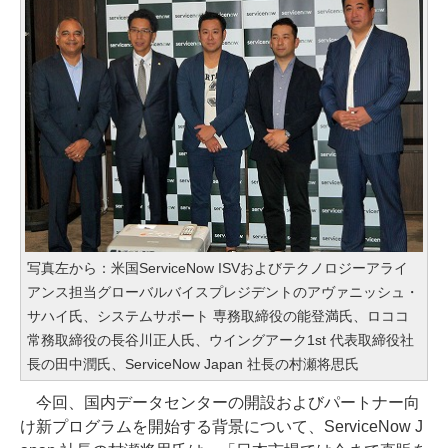
写真左から：米国ServiceNow ISVおよびテクノロジーアライ
アンス担当グローバルバイスプレジデントのアヴァニッシュ・
サハイ氏、システムサポート 専務取締役の能登満氏、ロココ
常務取締役の長谷川正人氏、ウイングアーク1st 代表取締役社
長の田中潤氏、ServiceNow Japan 社長の村瀬将思氏
今回、国内データセンターの開設およびパートナー向
け新プログラムを開始する背景について、ServiceNow J