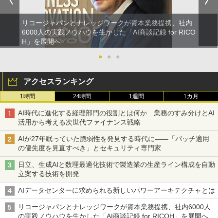
リコージャパンとナレッジワークが資本業務提携、社内
6000人の実践ノウハウを生かした「AI商談記録 for RICO
H」を展開へ
●
●
●
アクセスランキング
1時間
24時間
1週間
1カ月
AI時代に進化する経理部門の役割とは何か 業務のすみ分けとAI
活用から考える次世代ファイナンス戦略
AIが27年眠っていた脆弱性を発見する時代に――「パッチ適用
の優先度を見直すべき」とセキュリティ専門家
日立、生成AIと数理最適化技術で製造業の生産ライン構成を自動
立案する技術を開発
AIデータセンターに求められる新しいパワーアーキテクチャとは
リコージャパンとナレッジワークが資本業務提携、社内6000人
の実践ノウハウを生かした「AI商談記録 for RICOH」を展開へ