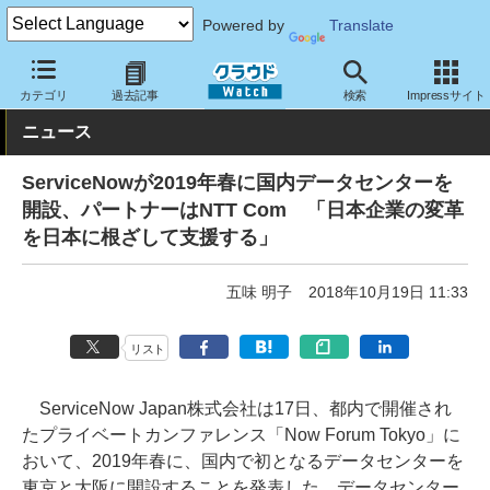
Powered by
Translate
クラウド Watch
トピック
事業戦略
国内
カテゴリ
過去記事
検索
Impressサイト
ニュース
ServiceNowが2019年春に国内データセンターを
開設、パートナーはNTT Com 「日本企業の変革
を日本に根ざして支援する」
五味 明子
2018年10月19日 11:33
リスト
ServiceNow Japan株式会社は17日、都内で開催され
たプライベートカンファレンス「Now Forum Tokyo」に
おいて、2019年春に、国内で初となるデータセンターを
東京と大阪に開設することを発表した。データセンター