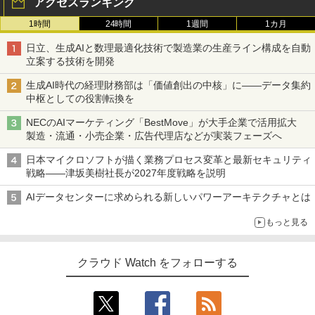
アクセスランキング
1時間
24時間
1週間
1カ月
日立、生成AIと数理最適化技術で製造業の生産ライン構成を自動
立案する技術を開発
生成AI時代の経理財務部は「価値創出の中核」に――データ集約
中枢としての役割転換を
NECのAIマーケティング「BestMove」が大手企業で活用拡大
製造・流通・小売企業・広告代理店などが実装フェーズへ
日本マイクロソフトが描く業務プロセス変革と最新セキュリティ
戦略――津坂美樹社長が2027年度戦略を説明
AIデータセンターに求められる新しいパワーアーキテクチャとは
もっと見る
クラウド Watch をフォローする