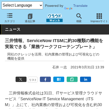
Powered by
Translate
クラウド Watch
サービス・ソフト
サービス
業務関連
カテゴリ
過去記事
検索
Impressサイト
ニュース
三井情報、ServiceNow ITSMに約30種類の機能を
実装できる「業務ワークフローテンプレート」
同社のナレッジを活用、社内業務の管理および可視化などの
機能を提供
石井 一志
2021年3月31日 13:39
リスト
三井情報株式会社は31日、ITサービス管理クラウドサ
ービス「ServiceNow IT Service Management（ITS
M）」上にて、社内業務の管理および可視化を含む約30