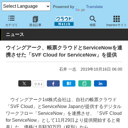
Powered by
Translate
クラウド Watch
サービス・ソフト
サービス
業務関連
カテゴリ
過去記事
検索
Impressサイト
ニュース
ウイングアーク、帳票クラウドとServiceNowを連
携させた「SVF Cloud for ServiceNow」を提供
石井 一志
2019年10月16日 06:00
リスト
ウイングアーク1st株式会社は、自社の帳票クラウド
「SVF Cloud」とServiceNow Japanが提供するデジタル
ワークフロー「ServiceNow」を連携させ、「SVF Cloud
for ServiceNow」として11月29日より提供開始すると発
表した。価格は月額30万円（税別）から。