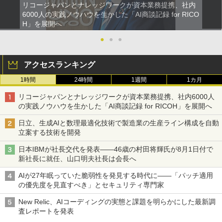
リコージャパンとナレッジワークが資本業務提携、社内
6000人の実践ノウハウを生かした「AI商談記録 for RICO
H」を展開へ
●
●
●
アクセスランキング
1時間
24時間
1週間
1カ月
リコージャパンとナレッジワークが資本業務提携、社内6000人
の実践ノウハウを生かした「AI商談記録 for RICOH」を展開へ
日立、生成AIと数理最適化技術で製造業の生産ライン構成を自動
立案する技術を開発
日本IBMが社長交代を発表――46歳の村田将輝氏が8月1日付で
新社長に就任、山口明夫社長は会長へ
AIが27年眠っていた脆弱性を発見する時代に――「パッチ適用
の優先度を見直すべき」とセキュリティ専門家
New Relic、AIコーディングの実態と課題を明らかにした最新調
査レポートを発表