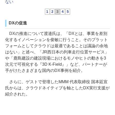
ない
1
2
3
4
5
DXの促進
DXの推進について渡邉氏は、「DXとは、事業を差別
化するイノベーションを俊敏に行うこと。そのプラット
フォームとしてクラウドは最適であることは議論の余地
はない」と述べ、「JR西日本の列車走行位置サービス」
や「鹿島建設の建設現場におけるモノやヒトの動きを3
次元で可視化する『3D K-Field』」など、パートナーが
手がけたさまざまな国内のDX事例を紹介。
さらに、ゲストで登壇したMMM 代表取締役 国本廷宣
氏からは、クラウドネイティブを軸としたDX実行支援が
紹介された。