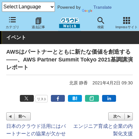
Powered by
Translate
クラウド Watch
イベント
カテゴリ
過去記事
検索
Impressサイト
イベント
AWSはパートナーとともに新たな価値を創造する
――、AWS Partner Summit Tokyo 2021基調講演
レポート
北原 静香
2021年4月2日 09:30
リスト
前へ
次へ
日本のクラウド活用にはパ
エンジニア育成と企業の内
ートナーとの協業が欠かせ
製化支援