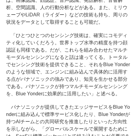
は、画像認識、顔認証、音声認識、発話解析、音響解
析、空間認識、人の行動分析などがある。また、ミリウ
ェーブやLiDAR（ライダー）などの技術も持ち、周りの
状況をデータとして取得することも可能だ。
「ひとつひとつのセンシング技術は、確実にコモディ
ティ化していくだろう。世界トップ水準の精度を持つ顔
認証も同様である。だが、これらを組み合わせたマルチ
モーダルセンシングになると話は違ってくる。トータル
でセンシング技術を提供できること、それをBlue Yonder
のような領域で、エンジンに組み込んで具体的に活用す
る点がパナソニックの強みであり、知見を生かせる部分
である。パナソニックが持つマルチモーダルセンシング
を、Blue Yonderに効果的に活用したい」と述べる。
パナソニックが提供してきたエッジサービスをBlue Yo
nderに組み込んで標準サービス化したり、Blue Yonderが
持つAIチームとの共同研究を推進したりといった方向性
を示しながら、「グローバルスケールで展開するために