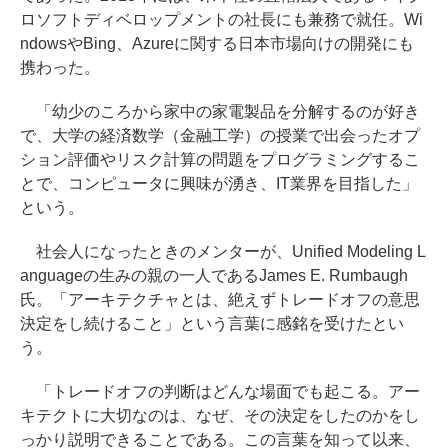
ロソフトディベロップメントの社長にも兼務で就任。Wi
ndowsやBing、Azureに関する日本市場向けの開発にも
携わった。
「幼少のころから家中の家電製品を分解するのが好き
で、大学の経済数学（金融工学）の授業で出会ったオプ
ション評価やリスク計算の問題をプログラミングするこ
とで、コンピュータに興味が湧き、IT業界を目指した」
という。
社会人になったときのメンターが、Unified Modeling L
anguageの生みの親の一人であるJames E. Rumbaugh
氏。「アーキテクチャとは、絶えずトレードオフの意思
決定をし続けること」という言葉に感銘を受けたとい
う。
「トレードオフの判断はどんな場面でも起こる。アー
キテクトに大切なのは、なぜ、その決定をしたのかをし
っかり説明できることである。この言葉を知って以来、