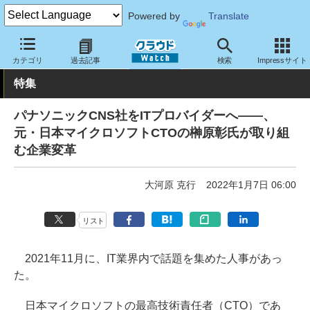
Powered by
Translate
クラウド Watch
トピック
業界動向
カテゴリ
過去記事
検索
Impressサイト
特集
パナソニックCNS社をITプロバイダーへ――、
元・日本マイクロソフトCTOの榊原彰氏が取り組
む企業変革
大河原 克行
2022年1月7日 06:00
リスト
2021年11月に、IT業界内で話題を集めた人事があっ
た。
日本マイクロソフトの最高技術責任者（CTO）であ