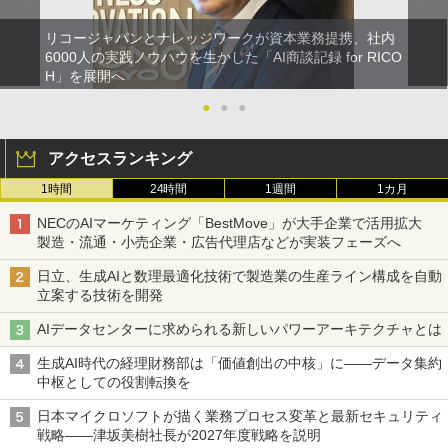
リコージャパンとナレッジワークが資本業務提携、社内
6000人の実践ノウハウを生かした「AI商談記録 for RICO
H」を展開へ
●
●
●
アクセスランキング
1時間
24時間
1週間
1カ月
NECのAIマーケティング「BestMove」が大手企業で活用拡大
製造・流通・小売企業・広告代理店などが実装フェーズへ
日立、生成AIと数理最適化技術で製造業の生産ライン構成を自動
立案する技術を開発
AIデータセンターに求められる新しいパワーアーキテクチャとは
生成AI時代の経理財務部は「価値創出の中核」に――データ集約
中枢としての役割転換を
日本マイクロソフトが描く業務プロセス変革と最新セキュリティ
戦略――津坂美樹社長が2027年度戦略を説明