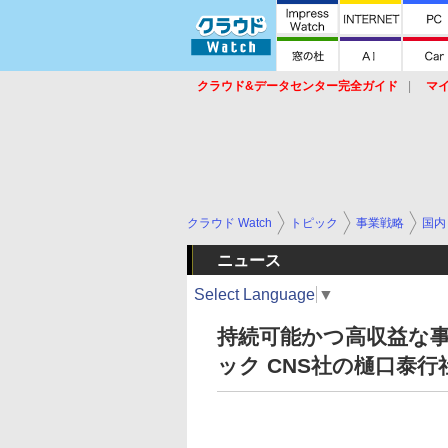
クラウド&データセンター完全ガイド
マ
サービス
セキュリティ
ネットワーク
スイッチ
ルータ
導入事例
イベ
クラウド Watch
トピック
事業戦略
国内
ニュース
Select Language
▼
持続可能かつ高収益な
ック CNS社の樋口泰行