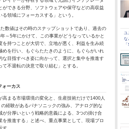
アレイヤーが存在する領域で元請けインテグレータ
とができる分野、ソフトウェアや保守などの高収益
いる領域にフォーカスする」という。
った数値はその時のスナップショットであり、過去の
ユ
3年～5年にかけて、この事業がどうなっているかと
な
度を持つことが大切で、立地が悪く、利益を生み続
「S
に
極めを行い、もぐらたたきのように、もぐらがいれ
的な目指すべき姿に向かって、選択と集中を推進す
って不退転の決意で取り組む」とする。
フォーカス
高まる市場環境の変化と、生産技術だけで1400人
くりの経験があるパナソニックの強み、アナログ的な
域が分厚いという戦略的意義による、3つの掛け合
業を推進する」と述べ、重点事業として、現場プロ
示す。