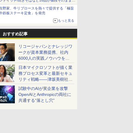
ンドイッチ/焼きそばなど16品が値段そのままで
ボリュームアップ
吉野家、牛リブロースを熱々で提供する「極旨
牛鉄板ステーキ定食」を発売
もっと見る
おすすめ記事
リコージャパンとナレッジワ
ークが資本業務提携、社内
6000人の実践ノウハウを生
かした「AI商談記録 for
日本マイクロソフトが描く業
RICOH」を展開へ
務プロセス変革と最新セキュ
リティ戦略――津坂美樹社長
が2027年度戦略を説明
試験中のAIが実企業を攻撃
OpenAIとAnthropicの両社に
共通する“落とし穴”