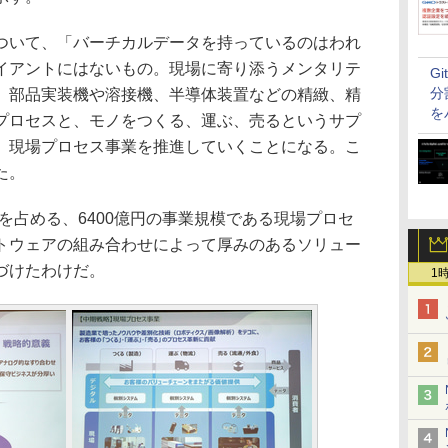
いて、「バーチカルデータを持っているのはわれ
イアントにはないもの。現場に寄り添うメンタリテ
G
分
。部品実装機や溶接機、半導体装置などの精緻、精
を
プロセスと、モノをつくる、運ぶ、売るというサプ
、現場プロセス事業を推進していくことになる。こ
た。
を占める、6400億円の事業規模である現場プロセ
トウェアの組み合わせによって厚みのあるソリュー
づけたわけだ。
1