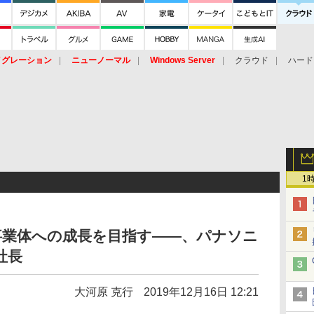
イグレーション
ニューノーマル
Windows Server
クラウド
ハード
トピック
ストレージ（HW）
オープンソース
SaaS
標的型
ント
1
事業体への成長を目指す――、パナソニ
社長
大河原 克行
2019年12月16日 12:21