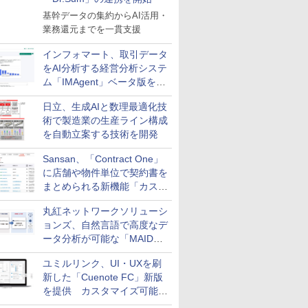
基幹データの集約からAI活用・
業務還元までを一貫支援
インフォマート、取引データ
をAI分析する経営分析システ
ム「IMAgent」ベータ版を提
供
日立、生成AIと数理最適化技
術で製造業の生産ライン構成
を自動立案する技術を開発
Sansan、「Contract One」
に店舗や物件単位で契約書を
まとめられる新機能「カスタ
ム契約ツリー」を追加
丸紅ネットワークソリューシ
ョンズ、自然言語で高度なデ
ータ分析が可能な「MAIDOA
AI ASSIST」を9月より提供
ユミルリンク、UI・UXを刷
新した「Cuenote FC」新版
を提供 カスタマイズ可能な
ダッシュボード画面を搭載