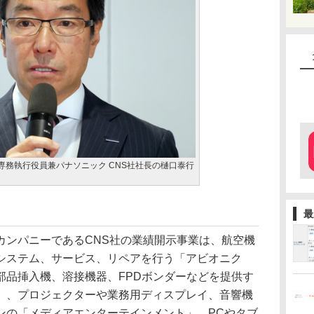
専務執行役員兼パナソニック CNS社社長の樋口泰行
最
ンパニーであるCNS社の業績開示事業は、航空機
システム、サービス、リペアを行う「アビオニク
部品挿入機、溶接機器、FPDボンダーなどを提供す
」、プロジェクターや業務用ディスプレイ、音響機
ンの「メディアエンターテインメント」、PCやタブ