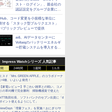
スト・ログイン」、親会社の
認証設定をグループ企業に展
開できる新機能を提供
itHub、コード変更を小規模な単位に
割する「スタック型プルリクエスト」
パブリックプレビューで提供
ai&、AIデータセンターに
Voltaiqのバッテリーエネルギ
ー貯蔵システムを導入する計
画を発表
Impress Watchシリーズ 人気記事
時間
24時間
1週間
1カ月
ミスド「Mrs. GREEN APPLE」のコラボドーナ
ツ4種、いよいよ発売！
【家電レビュー】手ごわい雑草との戦い、コメ
リの草刈機で完全勝利 掃除機感覚で使えた
NTT島田社長、ソフトバンクのセブン出資に「d
ポイント使えるようにして」
NewDays「増量フェス」を実施！おにぎり/サ