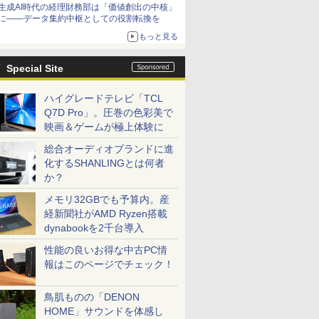
生成AI時代の経理財務部は「価値創出の中核」
に――データ集約中枢としての役割転換を
もっと見る
Special Site
ハイグレードテレビ「TCL
Q7D Pro」。圧巻の色彩美で
映画＆ゲームが極上体験に
総合オーディオブランドに進
化するSHANLINGとは何者
か？
メモリ32GBでも予算内。産
経新聞社がAMD Ryzen搭載
dynabookを2千台導入
性能の良いお得な中古PC情
報はこのページでチェック！
鳥肌ものの「DENON
HOME」サウンドを体感し