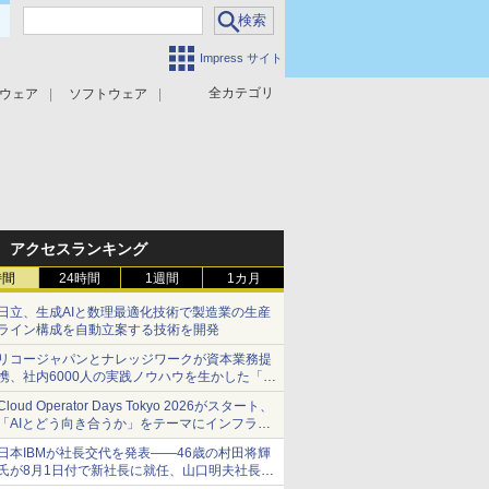
Impress サイト
全カテゴリ
ウェア
ソフトウェア
攻撃対策
マルウェア対策
アクセスランキング
時間
24時間
1週間
1カ月
日立、生成AIと数理最適化技術で製造業の生産
ライン構成を自動立案する技術を開発
リコージャパンとナレッジワークが資本業務提
携、社内6000人の実践ノウハウを生かした「AI
商談記録 for RICOH」を展開へ
Cloud Operator Days Tokyo 2026がスタート、
「AIとどう向き合うか」をテーマにインフラ運
用の知見を集約
日本IBMが社長交代を発表――46歳の村田将輝
氏が8月1日付で新社長に就任、山口明夫社長は
会長へ