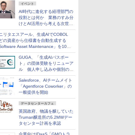
イベント
AI時代に進化する経理部門の
役割とは何か 業務のすみ分
けとAI活用から考える次世代
ファイナンス戦略
ニリタエスアール、生成AIでCOBOL
どの資産から仕様書を自動生成する
oftware Asset Maintenance」を10月
発売
GUGA、「生成AIパスポー
ト」の団体受験をリニューア
ル 個人申し込みや個別の支
払いなどに対応
Salesforce、AIチームメイト
「Agentforce Coworker」の
一般提供を開始
データセンターカフェ
英国政府、物議を醸していた
Truman醸造所の5.2MWデー
タセンター計画を承認
企業向けIDaaS「GMOトラ