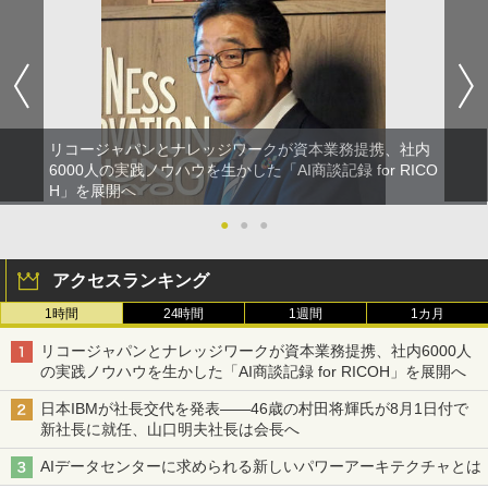
リコージャパンとナレッジワークが資本業務提携、社内
6000人の実践ノウハウを生かした「AI商談記録 for RICO
H」を展開へ
●
●
●
アクセスランキング
1時間
24時間
1週間
1カ月
リコージャパンとナレッジワークが資本業務提携、社内6000人
の実践ノウハウを生かした「AI商談記録 for RICOH」を展開へ
日本IBMが社長交代を発表――46歳の村田将輝氏が8月1日付で
新社長に就任、山口明夫社長は会長へ
AIデータセンターに求められる新しいパワーアーキテクチャとは