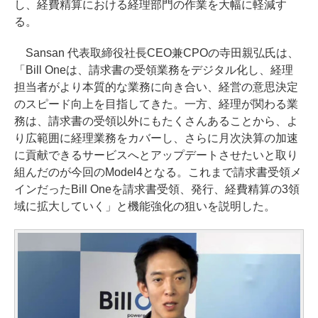
し、経費精算における経理部門の作業を大幅に軽減す
る。
Sansan 代表取締役社長CEO兼CPOの寺田親弘氏は、
「Bill Oneは、請求書の受領業務をデジタル化し、経理
担当者がより本質的な業務に向き合い、経営の意思決定
のスピード向上を目指してきた。一方、経理が関わる業
務は、請求書の受領以外にもたくさんあることから、よ
り広範囲に経理業務をカバーし、さらに月次決算の加速
に貢献できるサービスへとアップデートさせたいと取り
組んだのが今回のModel4となる。これまで請求書受領メ
インだったBill Oneを請求書受領、発行、経費精算の3領
域に拡大していく」と機能強化の狙いを説明した。