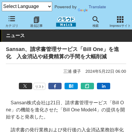
Powered by
Translate
クラウド Watch
サービス・ソフト
サービス
業務関連
カテゴリ
過去記事
検索
Impressサイト
ニュース
Sansan、請求書管理サービス「Bill One」を進
化 入金消込や経費精算の手間を大幅削減
三浦 優子
2024年5月22日 06:00
リスト
Sansan株式会社は21日、請求書管理サービス「Bill O
ne」の機能を進化させた「Bill One Model4」の提供を開
始すると発表した。
請求書の発行業務および発行後の入金消込業務効率化