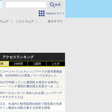
Impress サイト
全カテゴリ
ウェア
ソフトウェア
攻撃対策
マルウェア対策
アクセスランキング
時間
24時間
1週間
1カ月
リコージャパンとナレッジワークが資本業務提
携、社内6000人の実践ノウハウを生かした「AI
商談記録 for RICOH」を展開へ
AIが27年眠っていた脆弱性を発見する時代に
――「パッチ適用の優先度を見直すべき」とセ
キュリティ専門家
AIデータセンターに求められる新しいパワーア
ーキテクチャとは
日立、生成AIと数理最適化技術で製造業の生産
ライン構成を自動立案する技術を開発