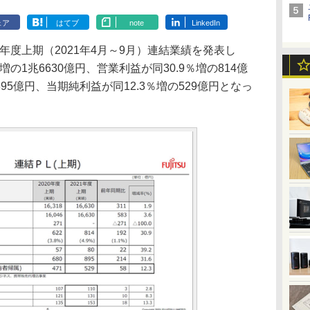
ェア
はてブ
note
LinkedIn
年度上期（2021年4月～9月）連結業績を発表し
の1兆6630億円、営業利益が同30.9％増の814億
95億円、当期純利益が同12.3％増の529億円となっ