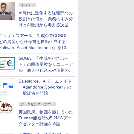
ダッシュボード画面を搭載
イベント
AI時代に進化する経理部門の
役割とは何か 業務のすみ分
けとAI活用から考える次世代
ファイナンス戦略
ニリタエスアール、生成AIでCOBOL
どの資産から仕様書を自動生成する
oftware Asset Maintenance」を10月
発売
GUGA、「生成AIパスポー
ト」の団体受験をリニューア
ル 個人申し込みや個別の支
払いなどに対応
Salesforce、AIチームメイト
「Agentforce Coworker」の
一般提供を開始
データセンターカフェ
英国政府、物議を醸していた
Truman醸造所の5.2MWデー
タセンター計画を承認