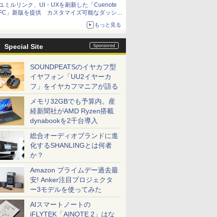
ユミルリンク、UI・UXを刷新した「Cuenote
FC」新版を提供 カスタマイズ可能なダッシュ
ボード画面を搭載
もっと見る
Special Site
SOUNDPEATSのイヤカフ型
イヤフォン「UU2イヤーカ
フ」をイヤカフマニアが語る
メモリ32GBでも予算内。産
経新聞社がAMD Ryzen搭載
dynabookを2千台導入
総合オーディオブランドに進
化するSHANLINGとは何者
か？
Amazon プライムデー過去最
安! Anker注目プロジェクタ
ー3モデルを使ってみた
AIスマートノートの
iFLYTEK「AINOTE 2」はな