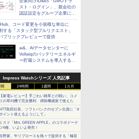
企業向けIDaaS「GMOトラ
スト・ログイン」、親会社の
認証設定をグループ企業に展
開できる新機能を提供
itHub、コード変更を小規模な単位に
割する「スタック型プルリクエスト」
パブリックプレビューで提供
ai&、AIデータセンターに
Voltaiqのバッテリーエネルギ
ー貯蔵システムを導入する計
画を発表
Impress Watchシリーズ 人気記事
時間
24時間
1週間
1カ月
【家電レビュー】手ごわい雑草との戦い、コメ
リの草刈機で完全勝利 掃除機感覚で使えた
NTT島田社長、ソフトバンクのセブン出資に「d
ポイント使えるようにして」
ミスド「Mrs. GREEN APPLE」のコラボドーナ
ツ4種、いよいよ発売！
吉野家、牛リブロースを熱々で提供する「極旨