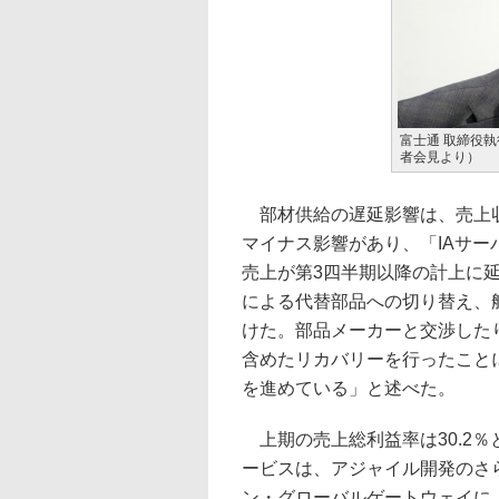
富士通 取締役
者会見より）
部材供給の遅延影響は、売上収
マイナス影響があり、「IAサー
売上が第3四半期以降の計上に
による代替部品への切り替え、
けた。部品メーカーと交渉した
含めたリカバリーを行ったこと
を進めている」と述べた。
上期の売上総利益率は30.2％
ービスは、アジャイル開発のさ
ン・グローバルゲートウェイに