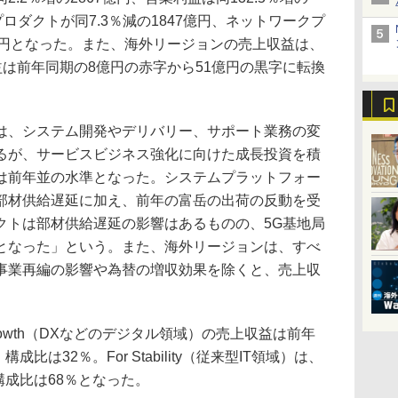
ロダクトが同7.3％減の1847億円、ネットワークプ
20億円となった。また、海外リージョンの売上収益は、
利益は前年同期の8億円の赤字から51億円の黒字に転換
、システム開発やデリバリー、サポート業務の変
るが、サービスビジネス強化に向けた成長投資を積
は前年並の水準となった。システムプラットフォー
部材供給遅延に加え、前年の富岳の出荷の反動を受
クトは部材供給遅延の影響はあるものの、5G基地局
となった」という。また、海外リージョンは、すべ
事業再編の影響や為替の増収効果を除くと、売上収
Growth（DXなどのデジタル領域）の売上収益は前年
比は32％。For Stability（従来型IT領域）は、
構成比は68％となった。