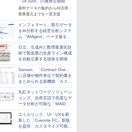
「Dr.Sum」の連携を開始
基幹データの集約からAI活用・
業務還元までを一貫支援
インフォマート、取引データ
をAI分析する経営分析システ
ム「IMAgent」ベータ版を提
供
日立、生成AIと数理最適化技
術で製造業の生産ライン構成
を自動立案する技術を開発
Sansan、「Contract One」
に店舗や物件単位で契約書を
まとめられる新機能「カスタ
ム契約ツリー」を追加
丸紅ネットワークソリューシ
ョンズ、自然言語で高度なデ
ータ分析が可能な「MAIDOA
AI ASSIST」を9月より提供
ユミルリンク、UI・UXを刷
新した「Cuenote FC」新版
を提供 カスタマイズ可能な