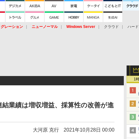
イグレーション
ニューノーマル
Windows Server
クラウド
ハード
トピック
ストレージ（HW）
オープンソース
SaaS
標的型
ント
1
期連結業績は増収増益、採算性の改善が進
大河原 克行
2021年10月28日 00:00