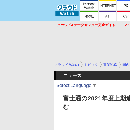
クラウド&データセンター完全ガイド
マ
サービス
セキュリティ
ネットワーク
スイッチ
ルータ
導入事例
イベ
クラウド Watch
トピック
事業戦略
国内
ニュース
Select Language
▼
富士通の2021年度上
む