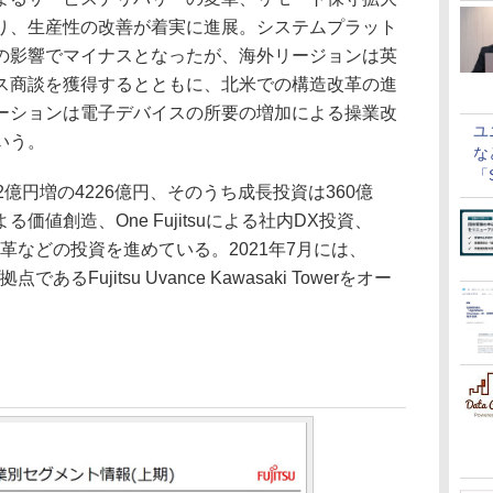
り、生産性の改善が着実に進展。システムプラット
の影響でマイナスとなったが、海外リージョンは英
ス商談を獲得するとともに、北米での構造改革の進
ーションは電子デバイスの所要の増加による操業改
ユ
いう。
な
「S
億円増の4226億円、そのうち成長投資は360億
に
値創造、One Fujitsuによる社内DX投資、
働き方の変革などの投資を進めている。2021年7月には、
拠点であるFujitsu Uvance Kawasaki Towerをオー