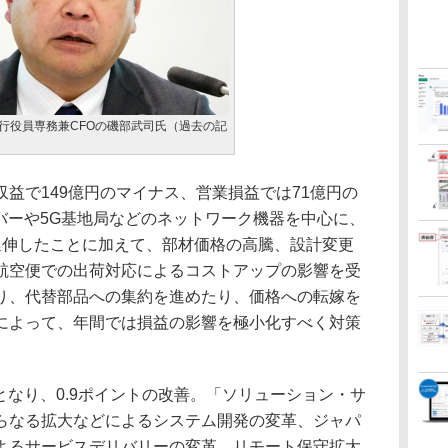
執行役員専務兼CFOの磯部武司氏（過去の記
益で149億円のマイナス、営業損益では71億円の
バーや5G基地局などのネットワーク機器を中心に、
延伸したことに加えて、部材価格の高騰、設計変更
航空便での出荷対応によるコストアップの影響を受
り、代替部品への集約を進めたり、価格への転嫁を
によって、年間では損益の影響を極小化すべく対策
となり、0.9ポイントの改善。「ソリューション・サ
らなる拡大などによるシステム開発の変革、ジャパ
よるサービスデリバリーの変革、リモート保守拡大