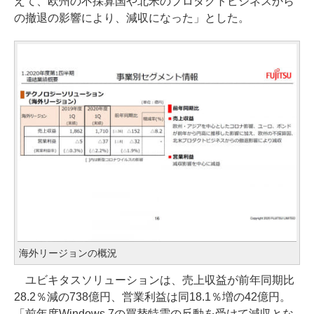
えて、欧州の不採算国や北米のプロダクトビジネスから
の撤退の影響により、減収になった」とした。
海外リージョンの概況
ユビキタスソリューションは、売上収益が前年同期比
28.2％減の738億円、営業利益は同18.1％増の42億円。
「前年度Windows 7の買替特需の反動を受けて減収とな