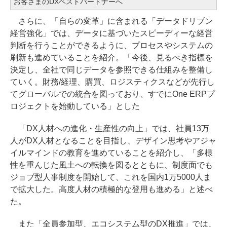
お客さまのDXベストパートナーへ
さらに、「自らの変革」に含まれる「データドリブン
経営強化」では、データに基づいたスピーディーな経営
判断を行うことができるように、プロセスやシステムの
刷新も進めていることを紹介。「今後、見るべき指標を
決定し、全社で同じデータを参照できる仕組みを整備し
ていく。財務/経理、購買、ロジスティクスなどが先行し
てグローバルでの統合を図っており、すでにOne ERPプ
ロジェクトを始動している」とした
「DX人材への進化・生産性の向上」では、社員13万
人がDX人材となることを目指し、デザイン思考やアジャ
イルマインドの教育を進めていることを紹介し、「多様
性を重んじた風土への転換を図るとともに、制度面でも
ジョブ型人事制度を開始して、これを国内1万5000人ま
で拡大した。高度人材の積極的な登用も進める」と述べ
た。
また「全員参加型、エコシステム型のDX推進」では、