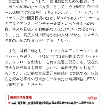
富士通では、こうした「価値創造のための投資」と
「自らの変革のための投資」として、今後5年間で5000
～6000億円の投資を行う考えも示した。「サービス、オ
ファリングの開発投資のほか、M＆Aや有力パートナーと
のアライアンス、ベンチャー企業といった外部への投
資、将来を見据えた戦略的なDXビジネスへの投資を行
う。また、高度人材の獲得や社内人材の強化、システム
強化のための投資も実行する」という。
また、財務目標として「キャピタルアロケーションポ
リシー」を導入。「今後5年間で1兆円以上のフリーキャ
ッシュフローを創出し、これを最適に配分する。現在の
健全な財務基盤を維持しながら、成長投資にかじを切
る。また、安定的な株主還元を継続的に実施する。収益
性と資本効率性の観点から一株当たり当期利益（EPS）
も重視する」と述べた。