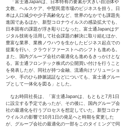
「富士通Japanは、日本特有の要素が大きい自治体や
文教、ヘルスケア、中堅民需市場のビジネスを担う。日
本は人口減少や少子高齢化など、世界のなかでも課題先
進国であるほか、新型コロナウイルスの感染拡大でも、
日本固有の課題が浮き彫りになった。富士通Japanはデ
ジタル技術を活用して社会課題の解決に取り組むほか、
豊富な業界、業務ノウハウを生かしたビジネス起点での
提案を行い、クラウドファーストへのシフトも進める。
また、国内グループ会社の最適化も進めるきっかけとな
る。富士通フロンテック株式の公開買い付けを行うこと
を発表したが、同社が持つ金融、流通向けソリューショ
ンや、手のひら静脈認証などについても、富士通グルー
プとして一体化を図る」とした。
なお時田社長は、「富士通Japanは、もともと7月1日
に設立する予定であったが、その後に、国内グループ会
社の最適化を行うプロセスを想定していた。新型コロナ
ウイルスの影響で10月1日の発足へと時期を変更した
が、グループ会社の最適化の一部をこのタイミングで同