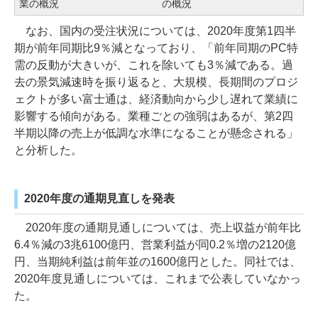
業の概況
の概況
なお、国内の受注状況については、2020年度第1四半
期が前年同期比9％減となっており、「前年同期のPC特
需の反動が大きいが、これを除いても3％減である。過
去の景気減速時を振り返ると、大規模、長期間のプロジ
ェクトが多い富士通は、経済動向から少し遅れて業績に
影響する傾向がある。業種ごとの強弱はあるが、第2四
半期以降の売上が低調な水準になることが懸念される」
と分析した。
2020年度の通期見直しを発表
2020年度の通期見通しについては、売上収益が前年比
6.4％減の3兆6100億円、営業利益が同0.2％増の2120億
円、当期純利益は前年並の1600億円とした。同社では、
2020年度見通しについては、これまで公表していなかっ
た。