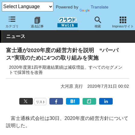
Powered by
Translate
クラウド Watch
トピック
事業戦略
国内
カテゴリ
過去記事
検索
Impressサイト
ニュース
富士通が2020年度の経営方針を説明 “パーパ
ス”実現のために4つの取り組みを実施
2020年度第1四半期連結業績は減収増益、すべてのセグメン
トで採算性を改善
大河原 克行
2020年7月31日 00:02
リスト
富士通株式会社は30日、2020年度の経営方針について
説明した。