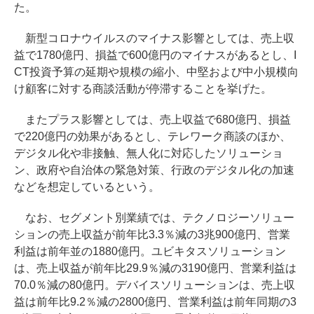
た。
新型コロナウイルスのマイナス影響としては、売上収
益で1780億円、損益で600億円のマイナスがあるとし、I
CT投資予算の延期や規模の縮小、中堅および中小規模向
け顧客に対する商談活動が停滞することを挙げた。
またプラス影響としては、売上収益で680億円、損益
で220億円の効果があるとし、テレワーク商談のほか、
デジタル化や非接触、無人化に対応したソリューショ
ン、政府や自治体の緊急対策、行政のデジタル化の加速
などを想定しているという。
なお、セグメント別業績では、テクノロジーソリュー
ションの売上収益が前年比3.3％減の3兆900億円、営業
利益は前年並の1880億円。ユビキタスソリューション
は、売上収益が前年比29.9％減の3190億円、営業利益は
70.0％減の80億円。デバイスソリューションは、売上収
益は前年比9.2％減の2800億円、営業利益は前年同期の3