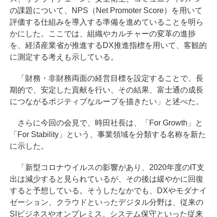
の課題について、NPS（Net Promoter Score）を用いて
評価する仕組みを導入する準備を進めていることを明ら
かにした。ここでは、組織やカルチャーの変革の進捗
を、経済産業省が推進するDX推進指標を用いて、客観的
に測定する考えも示している。
「財務・非財務両面の経営目標を設定することで、長
期的で、安定した貢献を行い、その結果、富士通の成長
につながるポジティブなループを描きたい」と述べた。
さらに今回の会見で、時田社長は、「For Growth」と
「For Stability」という、事業領域を分類する名称を新た
に示した。
「新型コロナウイルスの影響があり、2020年度のIT支
出は減少すると見られているが、その後は緩やかに回復
すると予想している。そうしたなかでも、DXやモダナイ
ゼーション、クラウドといったデジタル分野は、従来の
SIビジネスやオンプレミス、システム保守といった従来