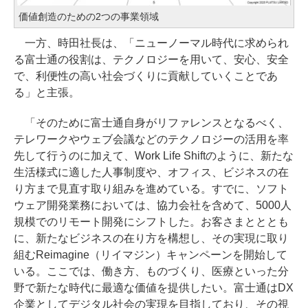
価値創造のための2つの事業領域
一方、時田社長は、「ニューノーマル時代に求められ
る富士通の役割は、テクノロジーを用いて、安心、安全
で、利便性の高い社会づくりに貢献していくことであ
る」と主張。
「そのために富士通自身がリファレンスとなるべく、
テレワークやウェブ会議などのテクノロジーの活用を率
先して行うのに加えて、Work Life Shiftのように、新たな
生活様式に適した人事制度や、オフィス、ビジネスの在
り方まで見直す取り組みを進めている。すでに、ソフト
ウェア開発業務においては、協力会社を含めて、5000人
規模でのリモート開発にシフトした。お客さまとととも
に、新たなビジネスの在り方を構想し、その実現に取り
組むReimagine（リイマジン）キャンペーンを開始して
いる。ここでは、働き方、ものづくり、医療といった分
野で新たな時代に最適な価値を提供したい。富士通はDX
企業としてデジタル社会の実現を目指しており、その視