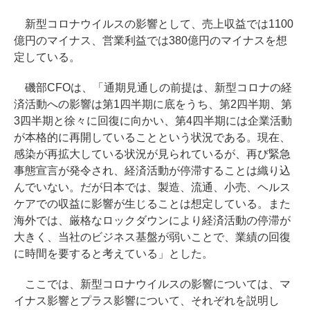
新型コロナウイルスの影響として、売上収益では1100
億円のマイナス、営業利益では380億円のマイナスを想
定している。
磯部CFOは、「通期見通しの前提は、新型コロナの経
済活動への影響は第1四半期に底をうち、第2四半期、第
3四半期と徐々に回復に向かい、第4四半期には企業活動
が本格的に再開していることという状況である。現在、
感染が再拡大している状況が見られているが、再び緊急
事態宣言が発令され、経済活動が停滞することは織り込
んでいない。だが日本では、製造、流通、小売、ヘルス
ケアでの収益に影響が生じることは想定している。また
海外では、厳格なロックダウンにより経済活動の停滞が
大きく、当社のビジネス基盤が弱いことで、業績の回復
に時間を要すると考えている」とした。
ここでは、新型コロナウイルスの影響については、マ
イナス影響とプラス影響について、それぞれを説明し