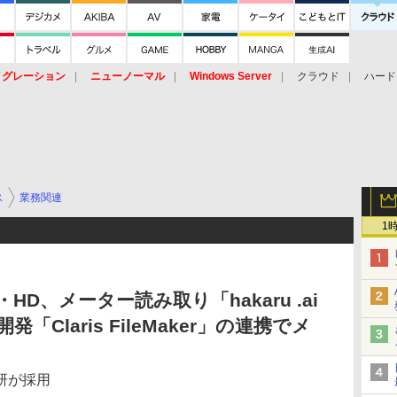
イグレーション
ニューノーマル
Windows Server
クラウド
ハード
トピック
ストレージ（HW）
オープンソース
SaaS
標的型
ント
ス
業務関連
1
D、メーター読み取り「hakaru .ai
「Claris FileMaker」の連携でメ
研が採用