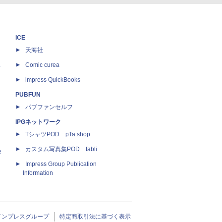
ICE
天海社
ス
Comic curea
impress QuickBooks
PUBFUN
パブファンセルフ
IPGネットワーク
TシャツPOD pTa.shop
カスタム写真集POD fabli
e
Impress Group Publication
Information
インプレスグループ
特定商取引法に基づく表示