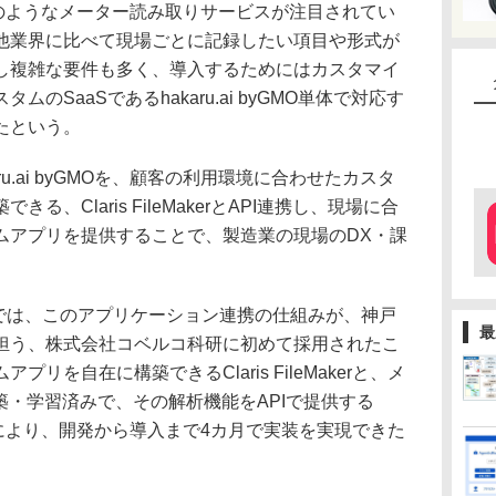
yGMOのようなメーター読み取りサービスが注目されてい
他業界に比べて現場ごとに記録したい項目や形式が
し複雑な要件も多く、導入するためにはカスタマイ
のSaaSであるhakaru.ai byGMO単体で対応す
たという。
u.ai byGMOを、顧客の利用環境に合わせたカスタ
、Claris FileMakerとAPI連携し、現場に合
ムアプリを提供することで、製造業の現場のDX・課
。
では、このアプリケーション連携の仕組みが、神戸
最
担う、株式会社コベルコ科研に初めて採用されたこ
リを自在に構築できるClaris FileMakerと、メ
築・学習済みで、その解析機能をAPIで提供する
み合わせにより、開発から導入まで4カ月で実装を実現できた