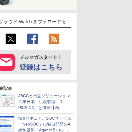
クラウド Watch をフォローする
メルマガスタート！
登録はこちら
新記事
JBCCと日立ソリューション
ズ東日本、生産管理「R-
PiCS NX」と供給計画
「scSQUARE ISP」の連携サ
NRIセキュア、SOCサービス
ービスを提供開始
「NeoSOC」に独自開発のAI
統制基盤「AgenticBlue」を