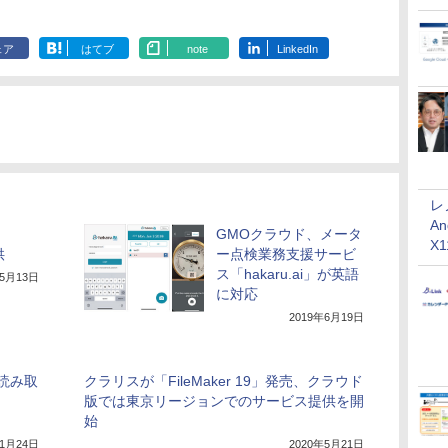
ェア
はてブ
note
LinkedIn
レ
An
GMOクラウド、メータ
X
供
ー点検業務支援サービ
ス「hakaru.ai」が英語
年5月13日
に対応
2019年6月19日
読み取
クラリスが「FileMaker 19」発売、クラウド
版では東京リージョンでのサービス提供を開
始
年1月24日
2020年5月21日