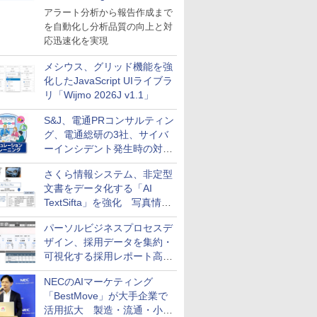
導入
アラート分析から報告作成まで
を自動化し分析品質の向上と対
応迅速化を実現
メシウス、グリッド機能を強
化したJavaScript UIライブラ
リ「Wijmo 2026J v1.1」
S&J、電通PRコンサルティン
グ、電通総研の3社、サイバ
ーインシデント発生時の対応
と危機管理広報を一体的に訓
さくら情報システム、非定型
練するプログラムを提供
文書をデータ化する「AI
TextSifta」を強化 写真情報
のデータ化などに対応
パーソルビジネスプロセスデ
ザイン、採用データを集約・
可視化する採用レポート高速
化サービスを提供
NECのAIマーケティング
「BestMove」が大手企業で
活用拡大 製造・流通・小売