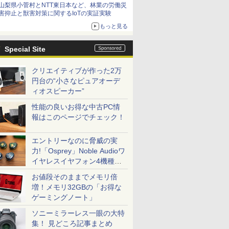
山梨県小菅村とNTT東日本など、林業の労働災
害抑止と獣害対策に関するIoTの実証実験
もっと見る
Special Site
クリエイティブが作った2万
円台の“小さなピュアオーデ
ィオスピーカー”
性能の良いお得な中古PC情
報はこのページでチェック！
エントリーなのに脅威の実
力!「Osprey」Noble Audioワ
イヤレスイヤフォン4機種を
一気に聴く
お値段そのままでメモリ倍
増！メモリ32GBの「お得な
ゲーミングノート」
ソニーミラーレス一眼の大特
集！ 見どころ記事まとめ