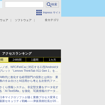
Impress サイト
全カテゴリ
ウェア
ソフトウェア
攻撃対策
マルウェア対策
アクセスランキング
時間
24時間
1週間
1カ月
レノボ、NFC/FeliCaに対応する11型Androidタ
ブレット「Lenovo ThinkTab X11 Gen 1」を発
売
AI時代に進化する経理部門の役割とは何か 業
務のすみ分けとAI活用から考える次世代ファイ
ナンス戦略
さくら情報システム、非定型文書をデータ化す
る「AI TextSifta」を強化 写真情報のデータ化
などに対応
日本マイクロソフトが描く業務プロセス変革と
最新セキュリティ戦略――津坂美樹社長が2027
年度戦略を説明