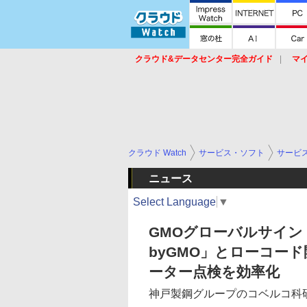
クラウド&データセンター完全ガイド
マ
サービス
セキュリティ
ネットワーク
スイッチ
ルータ
導入事例
イベ
クラウド Watch
サービス・ソフト
サービ
ニュース
Select Language
▼
GMOグローバルサイン・H
byGMO」とローコード開発
ーター点検を効率化
神戸製鋼グループのコベルコ科