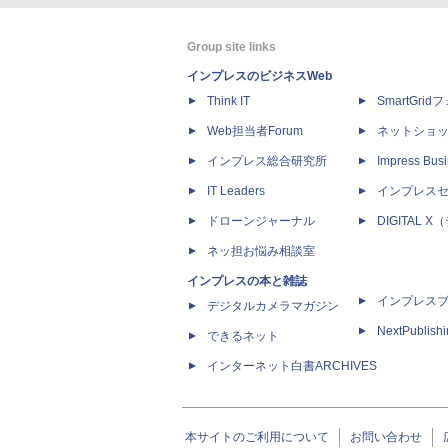
Group site links
インプレスのビジネスWeb
Think IT
SmartGri
Web担当者Forum
ネットショ
インプレス総合研究所
Impress Busi
IT Leaders
インプレス
ドローンジャーナル
DIGITAL
ネッ担お悩み相談室
インプレスの本と雑誌
インプレス
デジタルカメラマガジン
NextPublish
できるネット
インターネット白書ARCHIVES
本サイトのご利用について
お問い合わせ