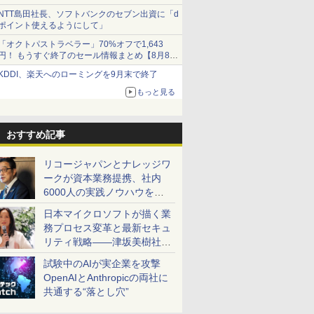
NTT島田社長、ソフトバンクのセブン出資に「d
ポイント使えるようにして」
「オクトパストラベラー」70%オフで1,643
円！ もうすぐ終了のセール情報まとめ【8月8日
更新】
KDDI、楽天へのローミングを9月末で終了
ニンテンドーeショップでは「大神 絶景版」が
67%オフで990円
もっと見る
おすすめ記事
リコージャパンとナレッジワ
ークが資本業務提携、社内
6000人の実践ノウハウを生
かした「AI商談記録 for
日本マイクロソフトが描く業
RICOH」を展開へ
務プロセス変革と最新セキュ
リティ戦略――津坂美樹社長
が2027年度戦略を説明
試験中のAIが実企業を攻撃
OpenAIとAnthropicの両社に
共通する“落とし穴”