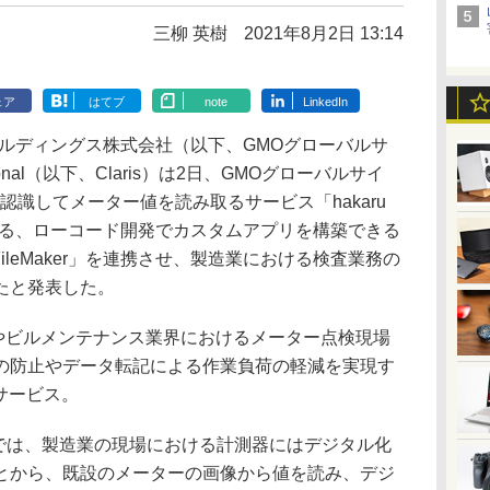
三柳 英樹
2021年8月2日 13:14
ェア
はてブ
note
LinkedIn
ルディングス株式会社（以下、GMOグローバルサ
ational（以下、Claris）は2日、GMOグローバルサイ
認識してメーター値を読み取るサービス「hakaru
sが提供する、ローコード開発でカスタムアプリを構築できる
 FileMaker」を連携させ、製造業における検査業務の
たと発表した。
、製造業やビルメンテナンス業界におけるメーター点検現場
の防止やデータ転記による作業負荷の軽減を実現す
サービス。
では、製造業の現場における計測器にはデジタル化
とから、既設のメーターの画像から値を読み、デジ