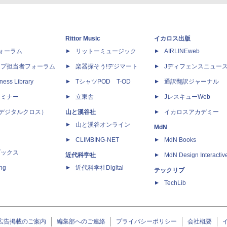
Rittor Music
イカロス出版
dフォーラム
リットーミュージック
AIRLINEweb
ップ担当者フォーラム
楽器探そう!デジマート
Jディフェンスニュー
ness Library
TシャツPOD T-OD
通訳翻訳ジャーナル
セミナー
立東舎
JレスキューWeb
 X（デジタルクロス）
山と溪谷社
イカロスアカデミー
山と溪谷オンライン
MdN
CLIMBING-NET
MdN Books
ブックス
近代科学社
MdN Design Interactiv
ing
近代科学社Digital
テックリブ
TechLib
広告掲載のご案内
編集部へのご連絡
プライバシーポリシー
会社概要