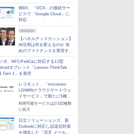
企業・広告代理店などが実装
BBIX、「OCX」の接続サー
フェーズへ
ビスで「Google Cloud」に
対応
イベント
【パネルディスカッション】
AI活用は何を変えるのか 攻
めのファイナンスを実現する
業務設計とマインドセット変
ノボ、NFC/FeliCaに対応する11型
革
droidタブレット「Lenovo ThinkTab
11 Gen 1」を発売
レコモット、「moconavi
LGWANクラウドゲートウェ
イサービス」で新たに5種類
のサービスと連携開始
利用可能サービスは計102種類
に拡大
日立ソリューションズ、新
Outlookに対応し誤送信対策
を強化した「活文 メール誤