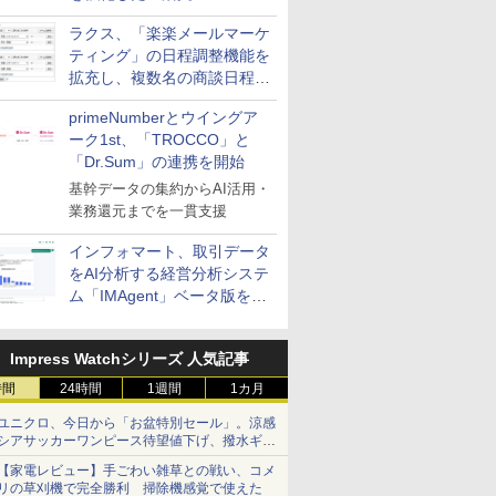
送信防止アドインサービス」
ラクス、「楽楽メールマーケ
を提供
ティング」の日程調整機能を
拡充し、複数名の商談日程調
整を効率化
primeNumberとウイングア
ーク1st、「TROCCO」と
「Dr.Sum」の連携を開始
基幹データの集約からAI活用・
業務還元までを一貫支援
インフォマート、取引データ
をAI分析する経営分析システ
ム「IMAgent」ベータ版を提
供
Impress Watchシリーズ 人気記事
時間
24時間
1週間
1カ月
ユニクロ、今日から「お盆特別セール」。涼感
シアサッカーワンピース待望値下げ、撥水ギア
ショーツは1990円に
【家電レビュー】手ごわい雑草との戦い、コメ
リの草刈機で完全勝利 掃除機感覚で使えた