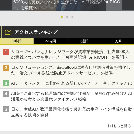
6000人の実践ノウハウを生かした「AI商談記録 for RICO
H」を展開へ
●
●
●
アクセスランキング
1時間
24時間
1週間
1カ月
リコージャパンとナレッジワークが資本業務提携、社内6000人
の実践ノウハウを生かした「AI商談記録 for RICOH」を展開へ
日立ソリューションズ、新Outlookに対応し誤送信対策を強化し
た「活文 メール誤送信防止アドインサービス」を提供
AIデータセンターに求められる新しいパワーアーキテクチャとは
AI時代に進化する経理部門の役割とは何か 業務のすみ分けとAI
活用から考える次世代ファイナンス戦略
日立、生成AIと数理最適化技術で製造業の生産ライン構成を自動
立案する技術を開発
もっと見る