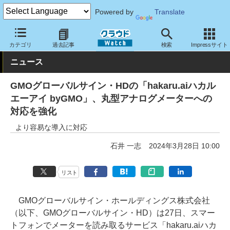
Powered by
Translate
クラウド Watch
サービス・ソフト
サービス
業務関連
カテゴリ
過去記事
検索
Impressサイト
ニュース
GMOグローバルサイン・HDの「hakaru.aiハカル
エーアイ byGMO」、丸型アナログメーターへの
対応を強化
より容易な導入に対応
石井 一志
2024年3月28日 10:00
リスト
GMOグローバルサイン・ホールディングス株式会社
（以下、GMOグローバルサイン・HD）は27日、スマー
トフォンでメーターを読み取るサービス「hakaru.aiハカ