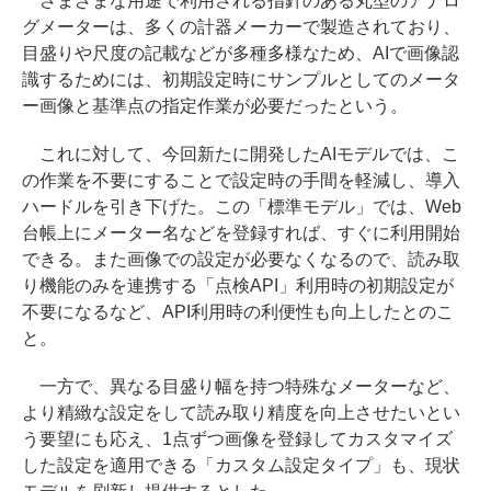
さまざまな用途で利用される指針のある丸型のアナロ
グメーターは、多くの計器メーカーで製造されており、
目盛りや尺度の記載などが多種多様なため、AIで画像認
識するためには、初期設定時にサンプルとしてのメータ
ー画像と基準点の指定作業が必要だったという。
これに対して、今回新たに開発したAIモデルでは、こ
の作業を不要にすることで設定時の手間を軽減し、導入
ハードルを引き下げた。この「標準モデル」では、Web
台帳上にメーター名などを登録すれば、すぐに利用開始
できる。また画像での設定が必要なくなるので、読み取
り機能のみを連携する「点検API」利用時の初期設定が
不要になるなど、API利用時の利便性も向上したとのこ
と。
一方で、異なる目盛り幅を持つ特殊なメーターなど、
より精緻な設定をして読み取り精度を向上させたいとい
う要望にも応え、1点ずつ画像を登録してカスタマイズ
した設定を適用できる「カスタム設定タイプ」も、現状