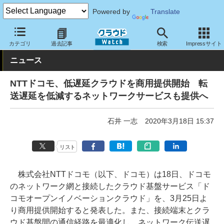
Powered by
Translate
クラウド Watch
ハード・インフラ
パブリッククラウド
NTT
カテゴリ
過去記事
検索
Impressサイト
ニュース
NTTドコモ、低遅延クラウドを商用提供開始 転
送遅延を低減するネットワークサービスも提供へ
石井 一志
2020年3月18日 15:37
リスト
株式会社NTTドコモ（以下、ドコモ）は18日、ドコモ
のネットワーク網と接続したクラウド基盤サービス「ド
コモオープンイノベーションクラウド」を、3月25日よ
り商用提供開始すると発表した。また、接続端末とクラ
ウド基盤間の通信経路を最適化し、ネットワーク伝送遅