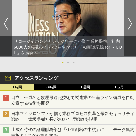
リコージャパンとナレッジワークが資本業務提携、社内
6000人の実践ノウハウを生かした「AI商談記録 for RICO
H」を展開へ
●
●
●
アクセスランキング
1時間
24時間
1週間
1カ月
日立、生成AIと数理最適化技術で製造業の生産ライン構成を自動
立案する技術を開発
日本マイクロソフトが描く業務プロセス変革と最新セキュリティ
戦略――津坂美樹社長が2027年度戦略を説明
生成AI時代の経理財務部は「価値創出の中核」に――データ集約
中枢としての役割転換を