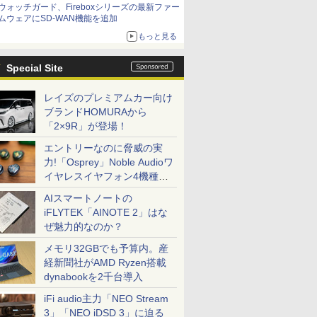
ウォッチガード、Fireboxシリーズの最新ファー
ムウェアにSD-WAN機能を追加
もっと見る
Special Site
レイズのプレミアムカー向け
ブランドHOMURAから
「2×9R」が登場！
エントリーなのに脅威の実
力!「Osprey」Noble Audioワ
イヤレスイヤフォン4機種を
一気に聴く
AIスマートノートの
iFLYTEK「AINOTE 2」はな
ぜ魅力的なのか？
メモリ32GBでも予算内。産
経新聞社がAMD Ryzen搭載
dynabookを2千台導入
iFi audio主力「NEO Stream
3」「NEO iDSD 3」に迫る