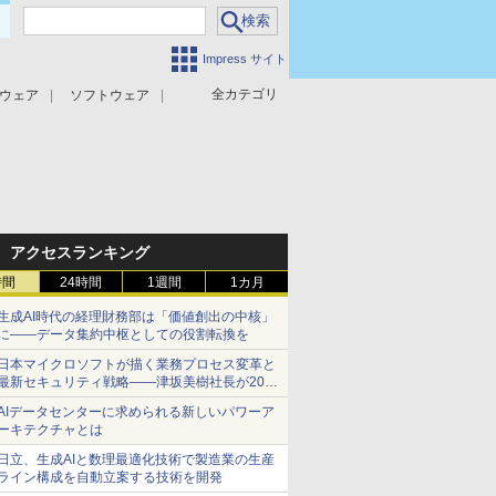
Impress サイト
全カテゴリ
ウェア
ソフトウェア
攻撃対策
マルウェア対策
アクセスランキング
時間
24時間
1週間
1カ月
生成AI時代の経理財務部は「価値創出の中核」
に――データ集約中枢としての役割転換を
日本マイクロソフトが描く業務プロセス変革と
最新セキュリティ戦略――津坂美樹社長が2027
年度戦略を説明
AIデータセンターに求められる新しいパワーア
ーキテクチャとは
日立、生成AIと数理最適化技術で製造業の生産
ライン構成を自動立案する技術を開発