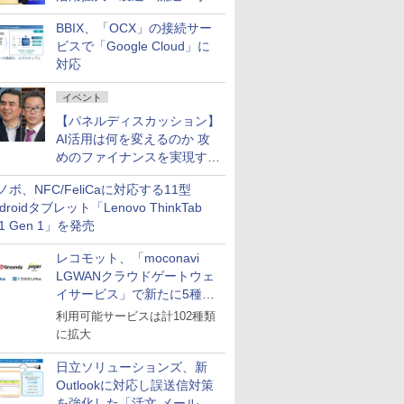
企業・広告代理店などが実装
BBIX、「OCX」の接続サー
フェーズへ
ビスで「Google Cloud」に
対応
イベント
【パネルディスカッション】
AI活用は何を変えるのか 攻
めのファイナンスを実現する
業務設計とマインドセット変
ノボ、NFC/FeliCaに対応する11型
革
droidタブレット「Lenovo ThinkTab
11 Gen 1」を発売
レコモット、「moconavi
LGWANクラウドゲートウェ
イサービス」で新たに5種類
のサービスと連携開始
利用可能サービスは計102種類
に拡大
日立ソリューションズ、新
Outlookに対応し誤送信対策
を強化した「活文 メール誤