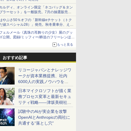
カルディ、オンライン限定「ネコバッグ＆タン
ブラーセット」を一般販売。7月の抽選販売の
当選無効分
はやぶさ50％オフの「新幹線eチケット（トク
だ値スペシャル28）」発売。秋冬乗車分、えき
ねっと限定
フェルメール《真珠の耳飾りの少女》展のグッ
ズ公開。図録/ミッフィー/葬送のフリーレンほ
か、注目ブランドコラボが実現
もっと見る
おすすめ記事
リコージャパンとナレッジワ
ークが資本業務提携、社内
6000人の実践ノウハウを生
かした「AI商談記録 for
日本マイクロソフトが描く業
RICOH」を展開へ
務プロセス変革と最新セキュ
リティ戦略――津坂美樹社長
が2027年度戦略を説明
試験中のAIが実企業を攻撃
OpenAIとAnthropicの両社に
共通する“落とし穴”