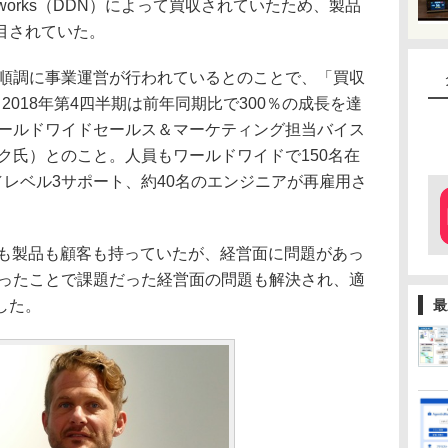
 Networks（DDN）によって買収されていたため、製品
目されていた。
順調に事業運営が行われているとのことで、「買収
2018年第4四半期は前年同期比で300％の成長を達
DDN ワールドワイドセールス＆マーケティング担当バイス
ク氏）とのこと。人員もワールドワイドで150名在
／レベル3サポート、約40名のエンジニアが再雇用さ
技術も製品も顧客も持っていたが、経営面に問題があっ
なったことで課題だった経営面の問題も解決され、適
した。
最