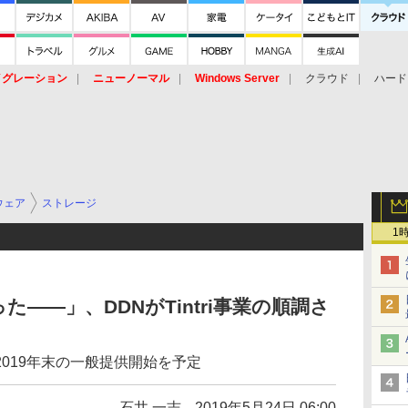
イグレーション
ニューノーマル
Windows Server
クラウド
ハード
トピック
ストレージ（HW）
オープンソース
SaaS
標的型
ント
ウェア
ストレージ
1
――」、DDNがTintri事業の順調さ
019年末の一般提供開始を予定
石井 一志
2019年5月24日 06:00