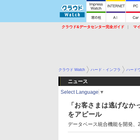
クラウド&データセンター完全ガイド
マ
サービス
セキュリティ
ネットワーク
スイッチ
ルータ
導入事例
イベ
クラウド Watch
ハード・インフラ
ハード
ニュース
Select Language
▼
「お客さまは逃げなかった
をアピール
データベース統合機能を開発、2