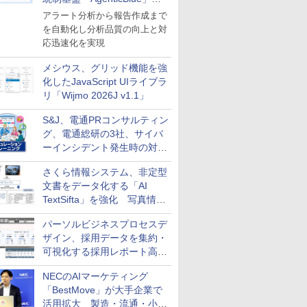
導入
アラート分析から報告作成まで
を自動化し分析品質の向上と対
応迅速化を実現
メシウス、グリッド機能を強
化したJavaScript UIライブラ
リ「Wijmo 2026J v1.1」
S&J、電通PRコンサルティン
グ、電通総研の3社、サイバ
ーインシデント発生時の対応
と危機管理広報を一体的に訓
さくら情報システム、非定型
練するプログラムを提供
文書をデータ化する「AI
TextSifta」を強化 写真情報
のデータ化などに対応
パーソルビジネスプロセスデ
ザイン、採用データを集約・
可視化する採用レポート高速
化サービスを提供
NECのAIマーケティング
「BestMove」が大手企業で
活用拡大 製造・流通・小売