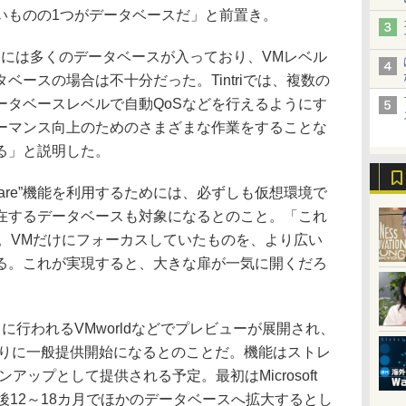
いものの1つがデータベースだ」と前置き。
には多くのデータベースが入っており、VMレベル
ベースの場合は不十分だった。Tintriでは、複数の
ータベースレベルで自動QoSなどを行えるようにす
ーマンス向上のためのさまざまな作業をすることな
る」と説明した。
Aware”機能を利用するためには、必ずしも仮想環境で
在するデータベースも対象になるとのこと。「これ
化だ。VMだけにフォーカスしていたものを、より広い
る。これが実現すると、大きな扉が一気に開くだろ
行われるVMworldなどでプレビューが展開され、
たりに一般提供開始になるとのことだ。機能はストレ
ジョンアップとして提供される予定。最初はMicrosoft
、その後12～18カ月でほかのデータベースへ拡大するとし