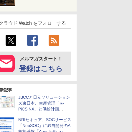
クラウド Watch をフォローする
メルマガスタート！
登録はこちら
新記事
JBCCと日立ソリューション
ズ東日本、生産管理「R-
PiCS NX」と供給計画
「scSQUARE ISP」の連携サ
NRIセキュア、SOCサービス
ービスを提供開始
「NeoSOC」に独自開発のAI
統制基盤「AgenticBlue」を