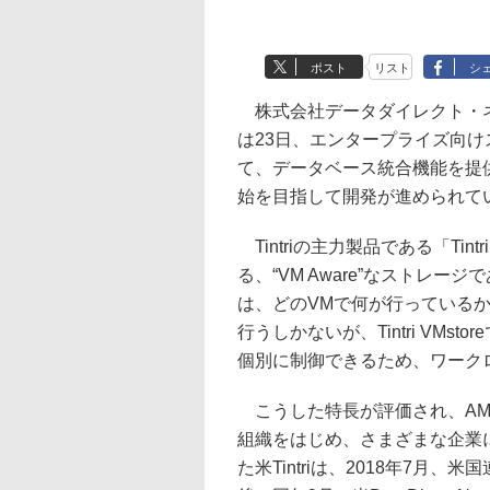
ポスト
リスト
シ
株式会社データダイレクト・ネ
は23日、エンタープライズ向けストレ
て、データベース統合機能を提供
始を目指して開発が進められて
Tintriの主力製品である「Tin
る、“VM Aware”なストレ
は、どのVMで何が行っているか
行うしかないが、Tintri VM
個別に制御できるため、ワーク
こうした特長が評価され、AMD、
組織をはじめ、さまざまな企業
た米Tintriは、2018年7月