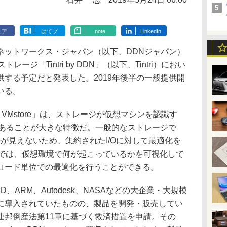
ェア
はてブ
note
LinkedIn
ットワークス・ジャパン（以下、DDNジャパン）
ージ「Tintri by DDN」（以下、Tintri）におい
する予定だと発表した。2019年後半の一般提供開
いる。
tri VMstore」は、ストレージが仮想マシンを認識す
ージであることが大きな特徴だ。一般的なストレージで
が見えないため、集約されたI/Oに対して最適化を
storeでは、仮想環境で何が起こっているかを可視化して
ロード単位での最適化を行うことができる。
ARM、Autodesk、NASAなどの大企業・大規模
に導入されていたものの、製品を開発・販売してい
、米国連邦倒産法第11章に基づく救済措置を申請。その