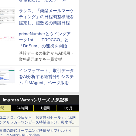
送信防止アドインサービス」
ラクス、「楽楽メールマーケ
を提供
ティング」の日程調整機能を
拡充し、複数名の商談日程調
整を効率化
primeNumberとウイングア
ーク1st、「TROCCO」と
「Dr.Sum」の連携を開始
基幹データの集約からAI活用・
業務還元までを一貫支援
インフォマート、取引データ
をAI分析する経営分析システ
ム「IMAgent」ベータ版を提
供
Impress Watchシリーズ 人気記事
時間
24時間
1週間
1カ月
ユニクロ、今日から「お盆特別セール」。涼感
シアサッカーワンピース待望値下げ、撥水ギア
ショーツは1990円に
東映の歴代オープニング映像がカプセルトイ
に。全5種で8月下旬発売