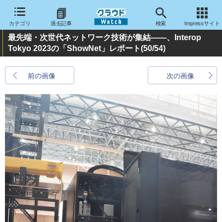
カテゴリ
過去記事
検索
Impressサイト
最先端・次世代ネットワーク技術が集結――、Interop
Tokyo 2023の「ShowNet」レポート
(50/54)
前の画像
次の画像