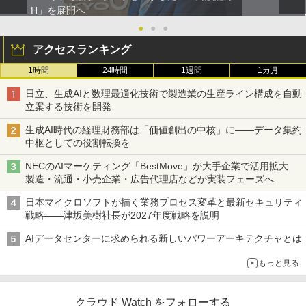
H」を展開へ
●
●
●
アクセスランキング
1時間
24時間
1週間
1カ月
日立、生成AIと数理最適化技術で製造業の生産ライン構成を自動
立案する技術を開発
生成AI時代の経理財務部は「価値創出の中核」に――データ集約
中枢としての役割転換を
NECのAIマーケティング「BestMove」が大手企業で活用拡大
製造・流通・小売企業・広告代理店などが実装フェーズへ
日本マイクロソフトが描く業務プロセス変革と最新セキュリティ
戦略――津坂美樹社長が2027年度戦略を説明
AIデータセンターに求められる新しいパワーアーキテクチャとは
もっと見る
クラウド Watch をフォローする