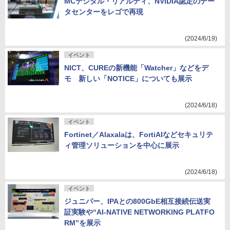
MCデジタル・リアルティ、NVIDIA認定のデー
タセンターをレゴで再現
(2024/6/19)
イベント
NICT、CUREの新機能「Watcher」などをデ
モ 新しい「NOTICE」についても展示
(2024/6/18)
イベント
Fortinet／Alaxalaは、FortiAIなどセキュリテ
ィ管理ソリューションを中心に展示
(2024/6/18)
イベント
ジュニパー、IPAとの800GbE相互接続伝送実
証実験や“AI-NATIVE NETWORKING PLATFO
RM”を展示