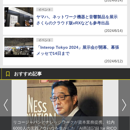
(2024/6/14)
イベント
ヤマハ、ネットワーク機器と音響製品を展示
さくらのクラウド版vRXなども参考出品
(2024/6/14)
イベント
「Interop Tokyo 2024」展示会が開幕、幕張
メッセで14日まで
(2024/6/12)
おすすめ記事
リコージャパンとナレッジワークが資本業務提携、社内
6000人の実践ノウハウを生かした「AI商談記録 for RICO