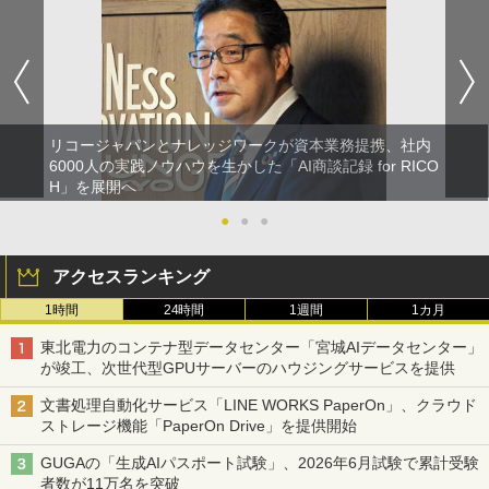
リコージャパンとナレッジワークが資本業務提携、社内
6000人の実践ノウハウを生かした「AI商談記録 for RICO
H」を展開へ
●
●
●
アクセスランキング
1時間
24時間
1週間
1カ月
東北電力のコンテナ型データセンター「宮城AIデータセンター」
が竣工、次世代型GPUサーバーのハウジングサービスを提供
文書処理自動化サービス「LINE WORKS PaperOn」、クラウド
ストレージ機能「PaperOn Drive」を提供開始
GUGAの「生成AIパスポート試験」、2026年6月試験で累計受験
者数が11万名を突破