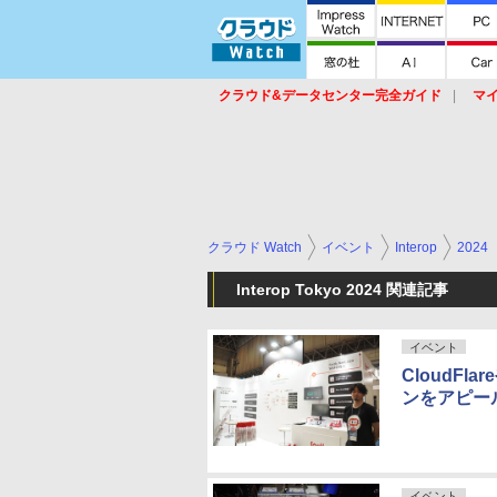
クラウド&データセンター完全ガイド
マ
サービス
セキュリティ
ネットワーク
スイッチ
ルータ
導入事例
イベ
クラウド Watch
イベント
Interop
2024
Interop Tokyo 2024 関連記事
イベント
CloudFl
ンをアピー
イベント