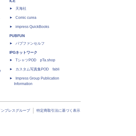
ICE
天海社
ス
Comic curea
impress QuickBooks
PUBFUN
パブファンセルフ
IPGネットワーク
TシャツPOD pTa.shop
カスタム写真集POD fabli
e
Impress Group Publication
Information
インプレスグループ
特定商取引法に基づく表示