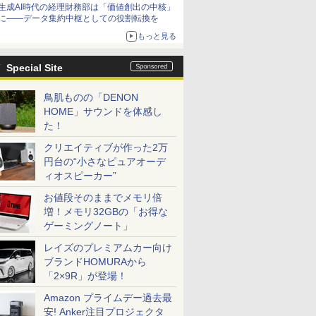
生成AI時代の経理財務部は「価値創出の中核」
に――データ集約中枢としての役割転換を
もっと見る
Special Site
鳥肌ものの「DENON
HOME」サウンドを体感し
た！
クリエイティブが作った2万
円台の“小さなピュアオーデ
ィオスピーカー”
お値段そのままでメモリ倍
増！メモリ32GBの「お得な
ゲーミングノート」
レイズのプレミアムカー向け
ブランドHOMURAから
「2×9R」が登場！
Amazon プライムデー過去最
安! Anker注目プロジェクタ