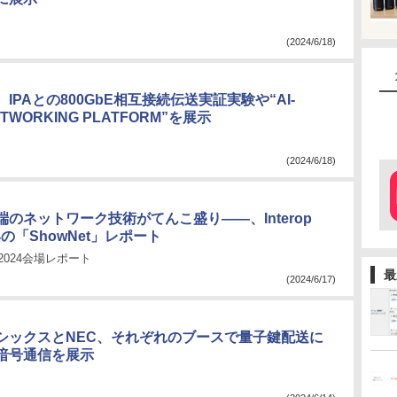
(2024/6/18)
IPAとの800GbE相互接続伝送実証実験や“AI-
NETWORKING PLATFORM”を展示
(2024/6/18)
のネットワーク技術がてんこ盛り――、Interop
024の「ShowNet」レポート
kyo 2024会場レポート
最
(2024/6/17)
シックスとNEC、それぞれのブースで量子鍵配送に
暗号通信を展示