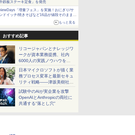
牛鉄板ステーキ定食」を発売
NewDays「増量フェス」を実施！おにぎり/サ
ンドイッチ/焼きそばなど16品が値段そのままで
ボリュームアップ
もっと見る
おすすめ記事
リコージャパンとナレッジワ
ークが資本業務提携、社内
6000人の実践ノウハウを生
かした「AI商談記録 for
日本マイクロソフトが描く業
RICOH」を展開へ
務プロセス変革と最新セキュ
リティ戦略――津坂美樹社長
が2027年度戦略を説明
試験中のAIが実企業を攻撃
OpenAIとAnthropicの両社に
共通する“落とし穴”