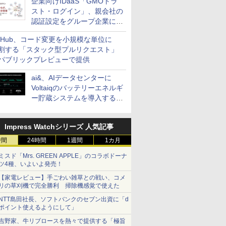
企業向けIDaaS「GMOトラ
スト・ログイン」、親会社の
認証設定をグループ企業に展
開できる新機能を提供
itHub、コード変更を小規模な単位に
割する「スタック型プルリクエスト」
パブリックプレビューで提供
ai&、AIデータセンターに
Voltaiqのバッテリーエネルギ
ー貯蔵システムを導入する計
画を発表
Impress Watchシリーズ 人気記事
時間
24時間
1週間
1カ月
ミスド「Mrs. GREEN APPLE」のコラボドーナ
ツ4種、いよいよ発売！
【家電レビュー】手ごわい雑草との戦い、コメ
リの草刈機で完全勝利 掃除機感覚で使えた
NTT島田社長、ソフトバンクのセブン出資に「d
ポイント使えるようにして」
吉野家、牛リブロースを熱々で提供する「極旨