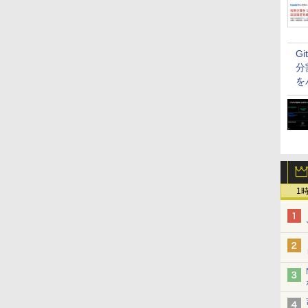
G
分
を
1