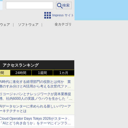
Impress サイト
全カテゴリ
ウェア
ソフトウェア
攻撃対策
マルウェア対策
アクセスランキング
時間
24時間
1週間
1カ月
AI時代に進化する経理部門の役割とは何か 業
務のすみ分けとAI活用から考える次世代ファイ
ナンス戦略
リコージャパンとナレッジワークが資本業務提
携、社内6000人の実践ノウハウを生かした「AI
商談記録 for RICOH」を展開へ
AIデータセンターに求められる新しいパワーア
ーキテクチャとは
Cloud Operator Days Tokyo 2026がスタート、
「AIとどう向き合うか」をテーマにインフラ運
用の知見を集約