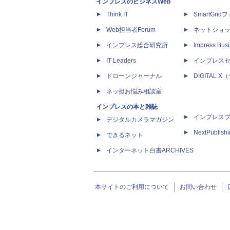
インプレスのビジネスWeb
Think IT
SmartGri
Web担当者Forum
ネットショ
インプレス総合研究所
Impress Busi
IT Leaders
インプレス
ドローンジャーナル
DIGITAL
ネッ担お悩み相談室
インプレスの本と雑誌
インプレス
デジタルカメラマガジン
NextPublish
できるネット
インターネット白書ARCHIVES
本サイトのご利用について
お問い合わせ