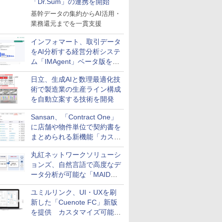
「Dr.Sum」の連携を開始
基幹データの集約からAI活用・
業務還元までを一貫支援
インフォマート、取引データ
をAI分析する経営分析システ
ム「IMAgent」ベータ版を提
供
日立、生成AIと数理最適化技
術で製造業の生産ライン構成
を自動立案する技術を開発
Sansan、「Contract One」
に店舗や物件単位で契約書を
まとめられる新機能「カスタ
ム契約ツリー」を追加
丸紅ネットワークソリューシ
ョンズ、自然言語で高度なデ
ータ分析が可能な「MAIDOA
AI ASSIST」を9月より提供
ユミルリンク、UI・UXを刷
新した「Cuenote FC」新版
を提供 カスタマイズ可能な