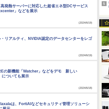
om、高発熱サーバーに対応した超省エネ型DCサービス
Nexcenter」などを展示
(2024/6/19)
ル・リアルティ、NVIDIA認定のデータセンターをレゴ
(2024/6/19)
UREの新機能「Watcher」などをデモ 新しい
E」についても展示
(2024/6/18)
t／Alaxalaは、FortiAIなどセキュリティ管理ソリューシ
に展示