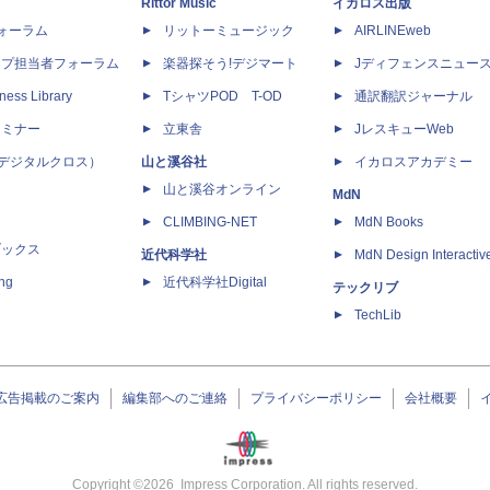
Rittor Music
イカロス出版
dフォーラム
リットーミュージック
AIRLINEweb
ップ担当者フォーラム
楽器探そう!デジマート
Jディフェンスニュー
ness Library
TシャツPOD T-OD
通訳翻訳ジャーナル
セミナー
立東舎
JレスキューWeb
 X（デジタルクロス）
山と溪谷社
イカロスアカデミー
山と溪谷オンライン
MdN
CLIMBING-NET
MdN Books
ブックス
近代科学社
MdN Design Interactiv
ing
近代科学社Digital
テックリブ
TechLib
広告掲載のご案内
編集部へのご連絡
プライバシーポリシー
会社概要
Copyright ©
2026
Impress Corporation. All rights reserved.