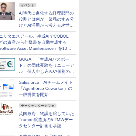
ダッシュボード画面を搭載
イベント
AI時代に進化する経理部門の
役割とは何か 業務のすみ分
けとAI活用から考える次世代
ファイナンス戦略
ニリタエスアール、生成AIでCOBOL
どの資産から仕様書を自動生成する
oftware Asset Maintenance」を10月
発売
GUGA、「生成AIパスポー
ト」の団体受験をリニューア
ル 個人申し込みや個別の支
払いなどに対応
Salesforce、AIチームメイト
「Agentforce Coworker」の
一般提供を開始
データセンターカフェ
英国政府、物議を醸していた
Truman醸造所の5.2MWデー
タセンター計画を承認