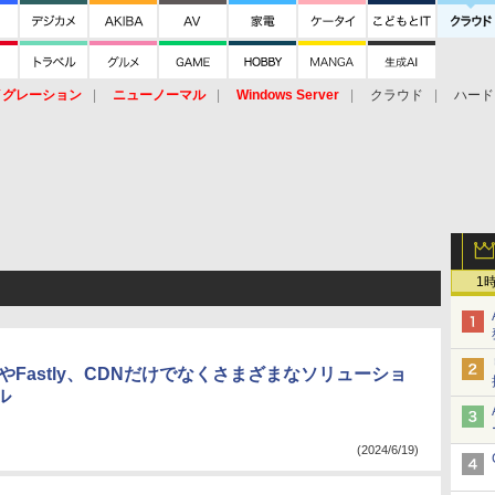
イグレーション
ニューノーマル
Windows Server
クラウド
ハード
トピック
ストレージ（HW）
オープンソース
SaaS
標的型
ント
1
areやFastly、CDNだけでなくさまざまなソリューショ
ル
(2024/6/19)