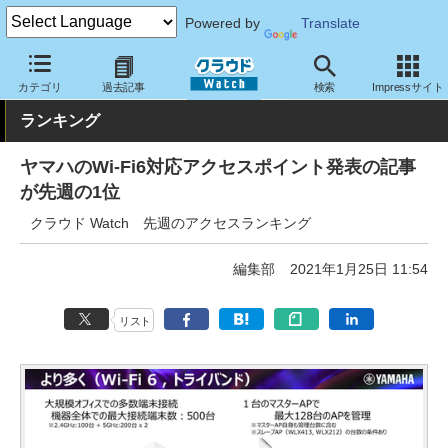
Powered by
Translate
クラウド Watch
トピック
ランキング
カテゴリ
過去記事
検索
Impressサイト
ランキング
ヤマハのWi-Fi6対応アクセスポイント発表の記事
が先週の1位
クラウド Watch 先週のアクセスランキング
編集部
2021年1月25日 11:54
リスト