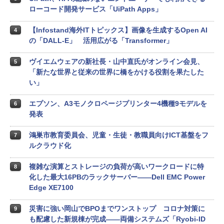
ローコード開発サービス「UiPath Apps」
【Infostand海外ITトピックス】画像を生成するOpen AI
4
の「DALL-E」 活用広がる「Transformer」
ヴイエムウェアの新社長・山中直氏がオンライン会見、
5
「新たな世界と従来の世界に橋をかける役割を果たした
い」
エプソン、A3モノクロページプリンター4機種9モデルを
6
発表
鴻巣市教育委員会、児童・生徒・教職員向けICT基盤をフ
7
ルクラウド化
複雑な演算とストレージの負荷が高いワークロードに特
8
化した最大16PBのラックサーバー――Dell EMC Power
Edge XE7100
災害に強い岡山でBPOまでワンストップ コロナ対策に
9
も配慮した新規棟が完成――両備システムズ「Ryobi-ID