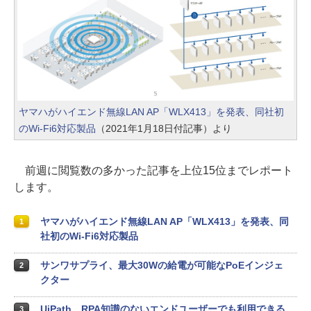
ヤマハがハイエンド無線LAN AP「WLX413」を発表、同社初
のWi-Fi6対応製品
（2021年1月18日付記事）より
前週に閲覧数の多かった記事を上位15位までレポート
します。
ヤマハがハイエンド無線LAN AP「WLX413」を発表、同
1
社初のWi-Fi6対応製品
サンワサプライ、最大30Wの給電が可能なPoEインジェ
2
クター
UiPath、RPA知識のないエンドユーザーでも利用できる
3