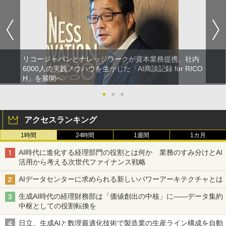
リコージャパンとナレッジワークが資本業務提携、社内
6000人の実践ノウハウを生かした「AI商談記録 for RICO
H」を展開へ
●
●
●
アクセスランキング
1時間
24時間
1週間
1カ月
AI時代に進化する経理部門の役割とは何か 業務のすみ分けとAI
活用から考える次世代ファイナンス戦略
AIデータセンターに求められる新しいパワーアーキテクチャとは
生成AI時代の経理財務部は「価値創出の中核」に――データ集約
中枢としての役割転換を
日立、生成AIと数理最適化技術で製造業の生産ライン構成を自動