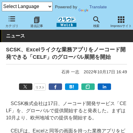
Powered by
Translate
クラウド Watch
サービス・ソフト
サービス
開発関連
カテゴリ
過去記事
検索
Impressサイト
ニュース
SCSK、Excelライクな業務アプリをノーコード開
発できる「CELF」のグローバル展開を開始
石井 一志
2022年10月17日 16:49
リスト
SCSK株式会社は17日、ノーコード開発サービス「CE
LF」を、グローバルで提供開始すると発表した。まずは
10月より、欧州地域での提供を開始する。
CELFは、Excelと同等の画面を持った業務アプリをビ