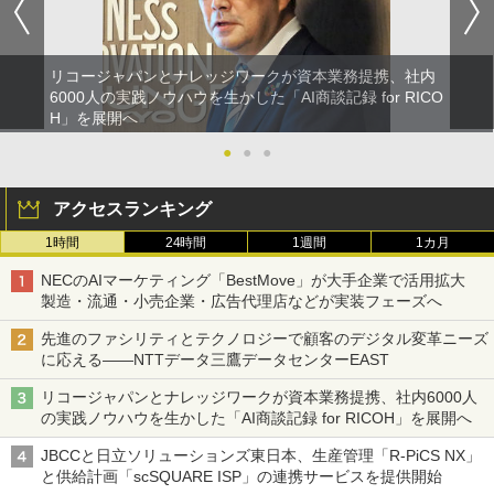
リコージャパンとナレッジワークが資本業務提携、社内
6000人の実践ノウハウを生かした「AI商談記録 for RICO
H」を展開へ
●
●
●
アクセスランキング
1時間
24時間
1週間
1カ月
NECのAIマーケティング「BestMove」が大手企業で活用拡大
製造・流通・小売企業・広告代理店などが実装フェーズへ
先進のファシリティとテクノロジーで顧客のデジタル変革ニーズ
に応える――NTTデータ三鷹データセンターEAST
リコージャパンとナレッジワークが資本業務提携、社内6000人
の実践ノウハウを生かした「AI商談記録 for RICOH」を展開へ
JBCCと日立ソリューションズ東日本、生産管理「R-PiCS NX」
と供給計画「scSQUARE ISP」の連携サービスを提供開始