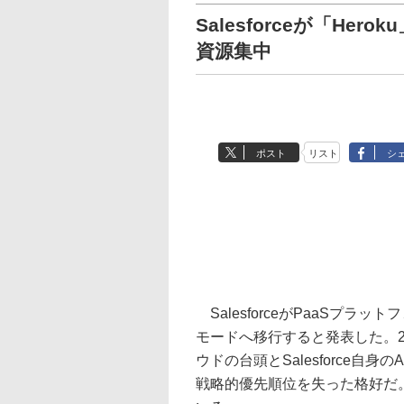
Salesforceが「Her
資源集中
ポスト
リスト
シ
SalesforceがPaaSプラ
モードへ移行すると発表した。20
ウドの台頭とSalesforce自身
戦略的優先順位を失った格好だ