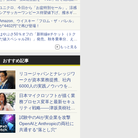
で順次無料配信開始
ユニクロ、今日から「お盆特別セール」。涼感
シアサッカーワンピース待望値下げ、撥水ギア
ショーツは1990円に
Amazon、ウイスキー「フロム・ザ・バレル」
が“4402円”で再び登場！
はやぶさ50％オフの「新幹線eチケット（トク
だ値スペシャル28）」発売。秋冬乗車分、えき
ねっと限定
もっと見る
おすすめ記事
リコージャパンとナレッジワ
ークが資本業務提携、社内
6000人の実践ノウハウを生
かした「AI商談記録 for
日本マイクロソフトが描く業
RICOH」を展開へ
務プロセス変革と最新セキュ
リティ戦略――津坂美樹社長
が2027年度戦略を説明
試験中のAIが実企業を攻撃
OpenAIとAnthropicの両社に
共通する“落とし穴”