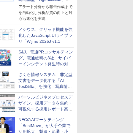
導入
アラート分析から報告作成まで
を自動化し分析品質の向上と対
応迅速化を実現
メシウス、グリッド機能を強
化したJavaScript UIライブラ
リ「Wijmo 2026J v1.1」
S&J、電通PRコンサルティン
グ、電通総研の3社、サイバ
ーインシデント発生時の対応
と危機管理広報を一体的に訓
さくら情報システム、非定型
練するプログラムを提供
文書をデータ化する「AI
TextSifta」を強化 写真情報
のデータ化などに対応
パーソルビジネスプロセスデ
ザイン、採用データを集約・
可視化する採用レポート高速
化サービスを提供
NECのAIマーケティング
「BestMove」が大手企業で
活用拡大 製造・流通・小売