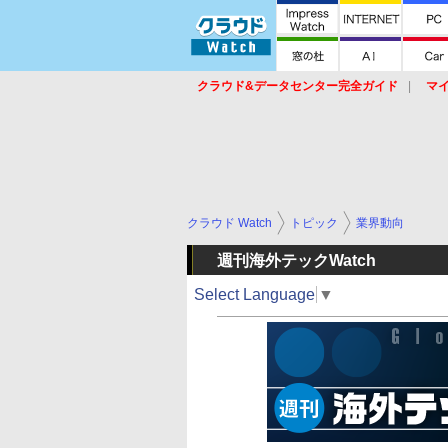
クラウド&データセンター完全ガイド
マ
サービス
セキュリティ
ネットワーク
スイッチ
ルータ
導入事例
イベ
クラウド Watch
トピック
業界動向
週刊海外テックWatch
Select Language
▼