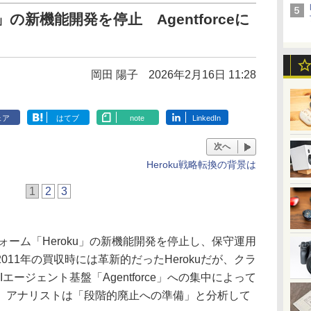
oku」の新機能開発を停止 Agentforceに
岡田 陽子
2026年2月16日 11:28
ェア
はてブ
note
LinkedIn
次へ
Heroku戦略転換の背景は
1
2
3
ットフォーム「Heroku」の新機能開発を停止し、保守運用
11年の買収時には革新的だったHerokuだが、クラ
のAIエージェント基盤「Agentforce」への集中によって
。アナリストは「段階的廃止への準備」と分析して