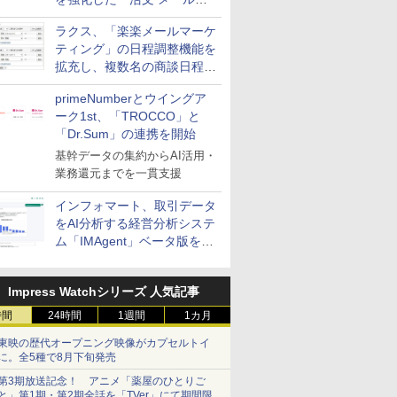
送信防止アドインサービス」
ラクス、「楽楽メールマーケ
を提供
ティング」の日程調整機能を
拡充し、複数名の商談日程調
整を効率化
primeNumberとウイングア
ーク1st、「TROCCO」と
「Dr.Sum」の連携を開始
基幹データの集約からAI活用・
業務還元までを一貫支援
インフォマート、取引データ
をAI分析する経営分析システ
ム「IMAgent」ベータ版を提
供
Impress Watchシリーズ 人気記事
時間
24時間
1週間
1カ月
東映の歴代オープニング映像がカプセルトイ
に。全5種で8月下旬発売
第3期放送記念！ アニメ「薬屋のひとりご
と」第1期・第2期全話を「TVer」にて期間限定