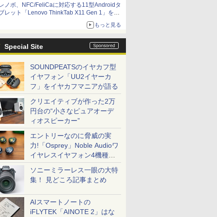
レノボ、NFC/FeliCaに対応する11型Androidタ
ブレット「Lenovo ThinkTab X11 Gen 1」を発
売
もっと見る
Special Site
SOUNDPEATSのイヤカフ型
イヤフォン「UU2イヤーカ
フ」をイヤカフマニアが語る
クリエイティブが作った2万
円台の“小さなピュアオーデ
ィオスピーカー”
エントリーなのに脅威の実
力!「Osprey」Noble Audioワ
イヤレスイヤフォン4機種を
一気に聴く
ソニーミラーレス一眼の大特
集！ 見どころ記事まとめ
AIスマートノートの
iFLYTEK「AINOTE 2」はな