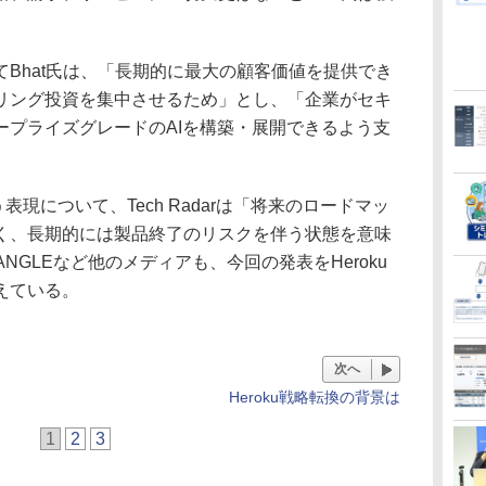
Bhat氏は、「長期的に最大の顧客価値を提供でき
リング投資を集中させるため」とし、「企業がセキ
ープライズグレードのAIを構築・展開できるよう支
ng”という表現について、Tech Radarは「将来のロードマッ
く、長期的には製品終了のリスクを伴う状態を意味
nANGLEなど他のメディアも、今回の発表をHeroku
えている。
次へ
Heroku戦略転換の背景は
1
2
3