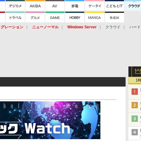
イグレーション
ニューノーマル
Windows Server
クラウド
ハード
トピック
ストレージ（HW）
オープンソース
SaaS
標的型
ント
1