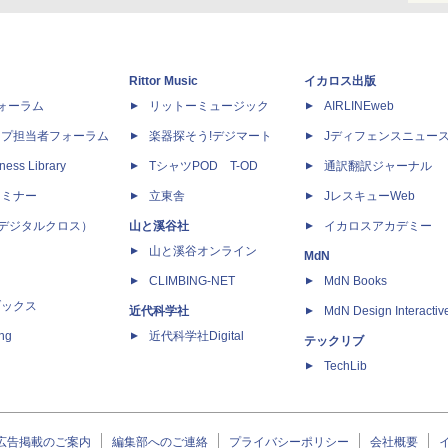
Rittor Music
イカロス出版
dフォーラム
リットーミュージック
AIRLINEweb
ップ担当者フォーラム
楽器探そう!デジマート
Jディフェンスニュー
ness Library
TシャツPOD T-OD
通訳翻訳ジャーナル
セミナー
立東舎
JレスキューWeb
 X（デジタルクロス）
山と溪谷社
イカロスアカデミー
山と溪谷オンライン
MdN
CLIMBING-NET
MdN Books
ブックス
近代科学社
MdN Design Interactiv
ing
近代科学社Digital
テックリブ
TechLib
広告掲載のご案内
編集部へのご連絡
プライバシーポリシー
会社概要