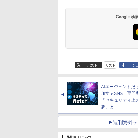
Google
ポスト
リスト
シ
AIエージェントだ
加するSNS 専門
▲
「セキュリティ上
夢」と
週刊海外テ
関連リンク