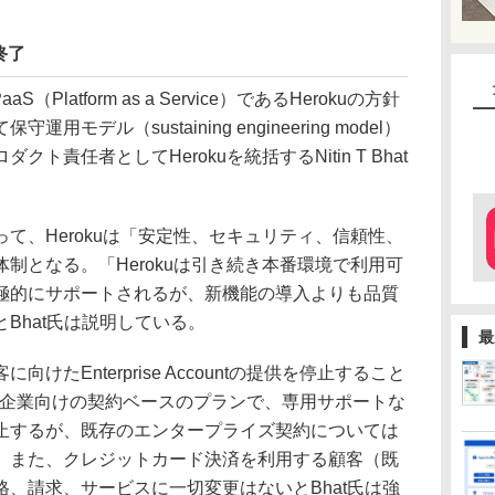
終了
S（Platform as a Service）であるHerokuの方針
デル（sustaining engineering model）
責任者としてHerokuを統括するNitin T Bhat
。
、Herokuは「安定性、セキュリティ、信頼性、
制となる。「Herokuは引き続き本番環境で利用可
極的にサポートされるが、新機能の導入よりも品質
Bhat氏は説明している。
最
たEnterprise Accountの提供を停止すること
ntは大規模企業向けの契約ベースのプランで、専用サポートな
止するが、既存のエンタープライズ契約については
。また、クレジットカード決済を利用する顧客（既
、請求、サービスに一切変更はないとBhat氏は強