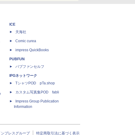
ICE
天海社
ス
Comic curea
impress QuickBooks
PUBFUN
パブファンセルフ
IPGネットワーク
TシャツPOD pTa.shop
カスタム写真集POD fabli
e
Impress Group Publication
Information
インプレスグループ
特定商取引法に基づく表示