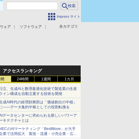
Impress サイト
全カテゴリ
ウェア
ソフトウェア
攻撃対策
マルウェア対策
アクセスランキング
時間
24時間
1週間
1カ月
日立、生成AIと数理最適化技術で製造業の生産
ライン構成を自動立案する技術を開発
生成AI時代の経理財務部は「価値創出の中核」
に――データ集約中枢としての役割転換を
AIデータセンターに求められる新しいパワーア
ーキテクチャとは
NECのAIマーケティング「BestMove」が大手
企業で活用拡大 製造・流通・小売企業・広告
代理店などが実装フェーズへ