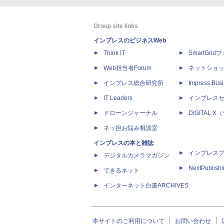
Group site links
インプレスのビジネスWeb
Think IT
SmartGri
Web担当者Forum
ネットショ
インプレス総合研究所
Impress Busi
IT Leaders
インプレス
ドローンジャーナル
DIGITAL
ネッ担お悩み相談室
インプレスの本と雑誌
インプレス
デジタルカメラマガジン
NextPublish
できるネット
インターネット白書ARCHIVES
本サイトのご利用について
お問い合わせ