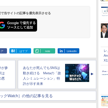
 検索で当サイトの記事を優先表示させる
レ
ェア
はてブ
note
LinkedIn
An
X
けが参
あなたが死んでもSNSは
家は
動き続ける Metaの「故
▲
の悪
人シミュレーション」特
許が示す未来
ックWatch］の他の記事を見る