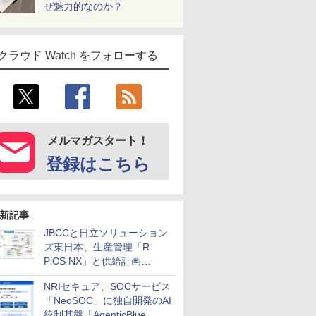
ぜ魅力的なのか？
クラウド Watch をフォローする
メルマガスタート！
登録はこちら
新記事
JBCCと日立ソリューション
ズ東日本、生産管理「R-
PiCS NX」と供給計画
「scSQUARE ISP」の連携サ
NRIセキュア、SOCサービス
ービスを提供開始
「NeoSOC」に独自開発のAI
統制基盤「AgenticBlue」を