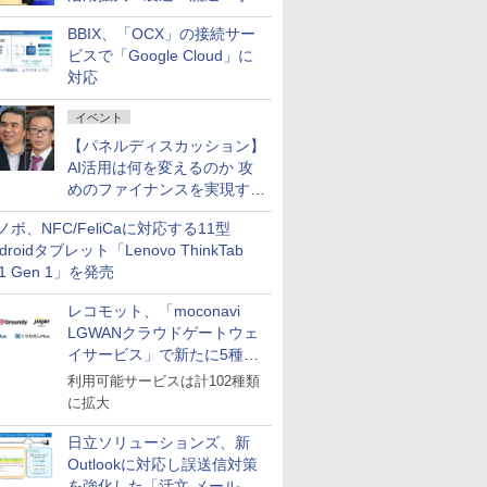
企業・広告代理店などが実装
BBIX、「OCX」の接続サー
フェーズへ
ビスで「Google Cloud」に
対応
イベント
【パネルディスカッション】
AI活用は何を変えるのか 攻
めのファイナンスを実現する
業務設計とマインドセット変
ノボ、NFC/FeliCaに対応する11型
革
droidタブレット「Lenovo ThinkTab
11 Gen 1」を発売
レコモット、「moconavi
LGWANクラウドゲートウェ
イサービス」で新たに5種類
のサービスと連携開始
利用可能サービスは計102種類
に拡大
日立ソリューションズ、新
Outlookに対応し誤送信対策
を強化した「活文 メール誤