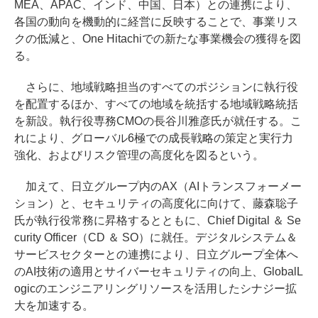
MEA、APAC、インド、中国、日本）との連携により、
各国の動向を機動的に経営に反映することで、事業リス
クの低減と、One Hitachiでの新たな事業機会の獲得を図
る。
さらに、地域戦略担当のすべてのポジションに執行役
を配置するほか、すべての地域を統括する地域戦略統括
を新設。執行役専務CMOの長谷川雅彦氏が就任する。こ
れにより、グローバル6極での成長戦略の策定と実行力
強化、およびリスク管理の高度化を図るという。
加えて、日立グループ内のAX（AIトランスフォーメー
ション）と、セキュリティの高度化に向けて、藤森聡子
氏が執行役常務に昇格するとともに、Chief Digital ＆ Se
curity Officer（CD ＆ SO）に就任。デジタルシステム＆
サービスセクターとの連携により、日立グループ全体へ
のAI技術の適用とサイバーセキュリティの向上、GlobalL
ogicのエンジニアリングリソースを活用したシナジー拡
大を加速する。