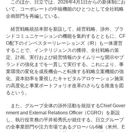
このほか、日立では、2026年4月1日からの新体制にお
いて、コーポレートの中核機能のひとつとして全社戦略
企画部門を再編している。
経営戦略統括本部を新設して、経営戦略、渉外、ブラ
ンドコミュニケーションの機能を集約するとともに、CF
O配下のインベスターリレーションズ（IR）も一体運営
することで、インテリジェンスの獲得、全社戦略の策
定、計画、実行および経営情報のタイムリーな開示やブ
ランドの強化までを一貫して実行する。これにより、事
業環境の変化を成長機会へと転換する戦略立案機能の強
化、資本効率を重視したキャピタルアロケーション施策
の高度化と事業ポートフォリオ改革のさらなる推進を図
るという。
また、グループ全体の渉外活動を統括するChief Gover
nment and External Relations Officer（CGRO）を新設
し、執行役常務の平井裕秀氏が就任する。日立グループ
の全事業部門や注力市場であるグローバル6極（米州、E