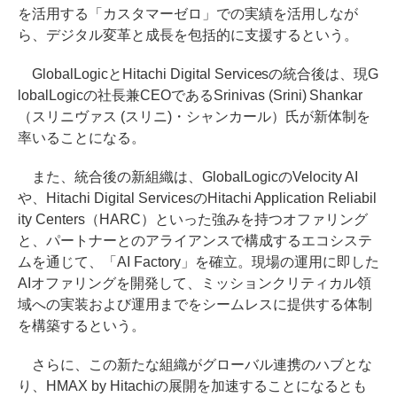
を活用する「カスタマーゼロ」での実績を活用しなが
ら、デジタル変革と成長を包括的に支援するという。
GlobalLogicとHitachi Digital Servicesの統合後は、現G
lobalLogicの社長兼CEOであるSrinivas (Srini) Shankar
（スリニヴァス (スリニ)・シャンカール）氏が新体制を
率いることになる。
また、統合後の新組織は、GlobalLogicのVelocity AI
や、Hitachi Digital ServicesのHitachi Application Reliabil
ity Centers（HARC）といった強みを持つオファリング
と、パートナーとのアライアンスで構成するエコシステ
ムを通じて、「AI Factory」を確立。現場の運用に即した
AIオファリングを開発して、ミッションクリティカル領
域への実装および運用までをシームレスに提供する体制
を構築するという。
さらに、この新たな組織がグローバル連携のハブとな
り、HMAX by Hitachiの展開を加速することになるとも