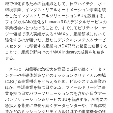
域で強化するための新組織として、日立ハイテク、水・
環境事業、インダストリアルオートメーション事業を統
合したインダストリアルソリューションBUを設置する。
フィジカルAIの進化をLumada 3.0のデジタルサービスの
事業機会へとつなげることで、すでにモビリティやエナ
ジー領域で導入実績があるHMAXを、産業領域において
強化するのが狙いだ。新たにデジタルシステム＆サービ
スセクターに移管する産業向けDX部門と緊密に連携する
ことで、産業分野向けのHMAX Industryの成長を加速さ
せる。
さらに、AI需要の急拡大を背景に成長が続くデータセ
ンターや半導体製造などのミッションクリティカル領域
における事業機会をとらえるため、ビルシステム事業の
ほか、空調事業を持つ日立GLS、フィールドサービス事
業を持つ日立パワーソリューションズを含めた日立アー
バンソリューション＆サービスBUを新設する。AI需要の
急拡大を背景に成長が続くデータセンターや、半導体製
造などのミッションクリティカル領域での事業機会の獲