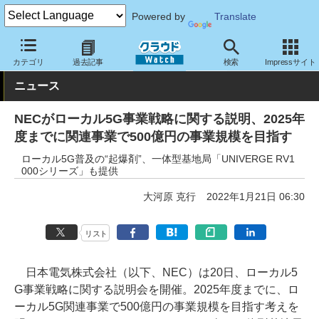
Powered by
Translate
クラウド Watch
トピック
事業戦略
国内
カテゴリ
過去記事
検索
Impressサイト
ニュース
NECがローカル5G事業戦略に関する説明、2025年
度までに関連事業で500億円の事業規模を目指す
ローカル5G普及の“起爆剤”、一体型基地局「UNIVERGE RV1
000シリーズ」も提供
大河原 克行
2022年1月21日 06:30
リスト
日本電気株式会社（以下、NEC）は20日、ローカル5
G事業戦略に関する説明会を開催。2025年度までに、ロ
ーカル5G関連事業で500億円の事業規模を目指す考えを