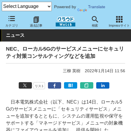
Powered by
Translate
クラウド Watch
ネットワーク
通信インフラ
カテゴリ
過去記事
検索
Impressサイト
ニュース
NEC、ローカル5Gのサービスメニューにセキュリ
ティ対策コンサルティングなどを追加
三柳 英樹
2022年1月14日 11:56
リスト
日本電気株式会社（以下、NEC）は14日、ローカル5
Gのサービスメニューに「セキュリティサービス」メニ
ューを追加するとともに、システムの運用監視や保守を
サポートする「マネージドサービス」メニューの対象機
器にファイアウォールを追加し、提供を開始した。