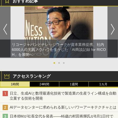
おすすめ記事
リコージャパンとナレッジワークが資本業務提携、社内
6000人の実践ノウハウを生かした「AI商談記録 for RICO
H」を展開へ
●
●
●
アクセスランキング
1時間
24時間
1週間
1カ月
日立、生成AIと数理最適化技術で製造業の生産ライン構成を自動
立案する技術を開発
AIデータセンターに求められる新しいパワーアーキテクチャとは
日本IBMが社長交代を発表――46歳の村田将輝氏が8月1日付で