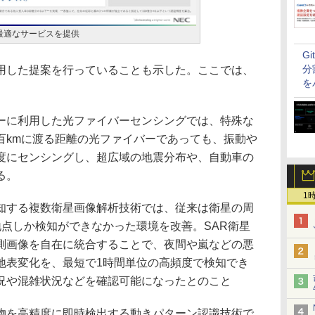
最適なサービスを提供
G
分
した提案を行っていることも示した。ここでは、
を
に利用した光ファイバーセンシングでは、特殊な
百kmに渡る距離の光ファイバーであっても、振動や
度にセンシングし、超広域の地震分布や、自動車の
る。
1
する複数衛星画像解析技術では、従来は衛星の周
地点しか検知ができなかった環境を改善。SAR衛星
測画像を自在に統合することで、夜間や嵐などの悪
地表変化を、最短で1時間単位の高頻度で検知でき
況や混雑状況などを確認可能になったとのこと
を高精度に即時検出する動きパターン認識技術で