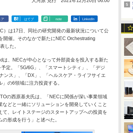
大河原 克行
2021年12月20日 06:00
ェア
はてブ
note
LinkedIn
C）は17日、同社の研究開発の最新状況について公
y」を開催。そのなかで新たにNEC Orchestrating
を発表した。
ture Fundは、NECが中心となって外部資金を投入する新た
を予定。「5G/6G」、「スマートシティ」、「デジ
イナンス」、「DX」、「ヘルスケア・ライフサイエ
ル」の6領域に注力投資する。
CTOの西原基夫氏は、「NECに関係が深い事業領域
業などと一緒にソリューションを開発していくこと
えて、レイトステージのスタートアップへの投資を
ムの形成を行う」と述べた。