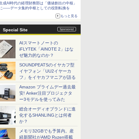
生成AI時代の経理財務部は「価値創出の中核」
に――データ集約中枢としての役割転換を
もっと見る
Special Site
AIスマートノートの
iFLYTEK「AINOTE 2」はな
ぜ魅力的なのか？
SOUNDPEATSのイヤカフ型
イヤフォン「UU2イヤーカ
フ」をイヤカフマニアが語る
Amazon プライムデー過去最
安! Anker注目プロジェクタ
ー3モデルを使ってみた
総合オーディオブランドに進
化するSHANLINGとは何者
か？
メモリ32GBでも予算内。産
経新聞社がAMD Ryzen搭載