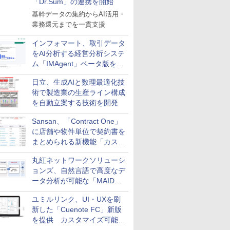
「Dr.Sum」の連携を開始
基幹データの集約からAI活用・
業務還元までを一貫支援
インフォマート、取引データ
をAI分析する経営分析システ
ム「IMAgent」ベータ版を提
供
日立、生成AIと数理最適化技
術で製造業の生産ライン構成
を自動立案する技術を開発
Sansan、「Contract One」
に店舗や物件単位で契約書を
まとめられる新機能「カスタ
ム契約ツリー」を追加
丸紅ネットワークソリューシ
ョンズ、自然言語で高度なデ
ータ分析が可能な「MAIDOA
AI ASSIST」を9月より提供
ユミルリンク、UI・UXを刷
新した「Cuenote FC」新版
を提供 カスタマイズ可能な