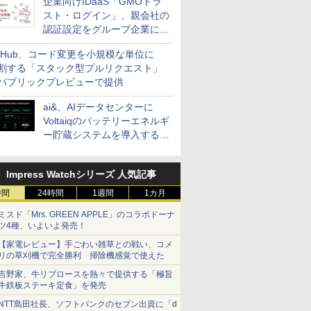
企業向けIDaaS「GMOトラ
スト・ログイン」、親会社の
認証設定をグループ企業に展
開できる新機能を提供
itHub、コード変更を小規模な単位に
割する「スタック型プルリクエスト」
パブリックプレビューで提供
ai&、AIデータセンターに
Voltaiqのバッテリーエネルギ
ー貯蔵システムを導入する計
画を発表
Impress Watchシリーズ 人気記事
時間
24時間
1週間
1カ月
ミスド「Mrs. GREEN APPLE」のコラボドーナ
ツ4種、いよいよ発売！
【家電レビュー】手ごわい雑草との戦い、コメ
リの草刈機で完全勝利 掃除機感覚で使えた
吉野家、牛リブロースを熱々で提供する「極旨
牛鉄板ステーキ定食」を発売
NTT島田社長、ソフトバンクのセブン出資に「d