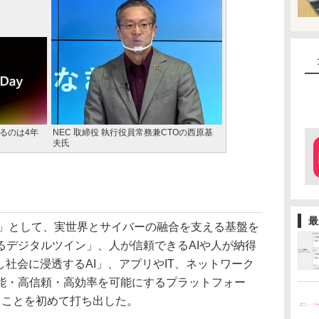
されるのは4年
NEC 取締役 執行役員常務兼CTOの西原基
夫氏
最
」として、実世界とサイバーの融合を支える基盤を
るデジタルツイン」、人が信頼できるAIや人が納得
し社会に浸透するAI」、アプリやIT、ネットワーク
能・高信頼・高効率を可能にするプラットフォー
くことを初めて打ち出した。