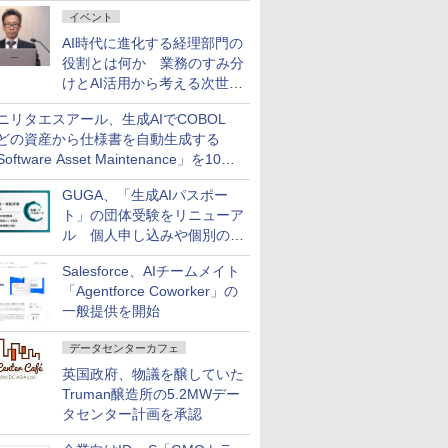
ダッシュボード画面を搭載
イベント
AI時代に進化する経理部門の
役割とは何か 業務のすみ分
けとAI活用から考える次世代
ファイナンス戦略
ニリタエスアール、生成AIでCOBOL
どの資産から仕様書を自動生成する
oftware Asset Maintenance」を10月
発売
GUGA、「生成AIパスポー
ト」の団体受験をリニューア
ル 個人申し込みや個別の支
払いなどに対応
Salesforce、AIチームメイト
「Agentforce Coworker」の
一般提供を開始
データセンターカフェ
英国政府、物議を醸していた
Truman醸造所の5.2MWデー
タセンター計画を承認