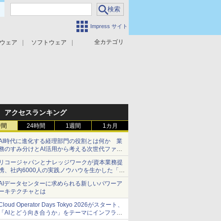
Impress サイト
全カテゴリ
ウェア
ソフトウェア
攻撃対策
マルウェア対策
アクセスランキング
時間
24時間
1週間
1カ月
AI時代に進化する経理部門の役割とは何か 業
務のすみ分けとAI活用から考える次世代ファイ
ナンス戦略
リコージャパンとナレッジワークが資本業務提
携、社内6000人の実践ノウハウを生かした「AI
商談記録 for RICOH」を展開へ
AIデータセンターに求められる新しいパワーア
ーキテクチャとは
Cloud Operator Days Tokyo 2026がスタート、
「AIとどう向き合うか」をテーマにインフラ運
用の知見を集約