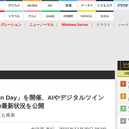
イグレーション
ニューノーマル
Windows Server
クラウド
ハード
トピック
ストレージ（HW）
オープンソース
SaaS
標的型
ント
1
ation Day」を開催、AIやデジタルツイン
の最新状況を公開
立も発表