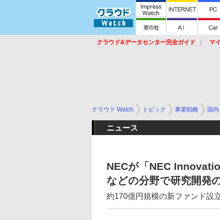
クラウド&データセンター完全ガイド
マ
サービス
セキュリティ
ネットワーク
スイッチ
ルータ
導入事例
イベ
クラウド Watch
トピック
事業戦略
国内
ニュース
NECが「NEC Innov
などの分野で研究開発
約170億円規模の新ファンド設