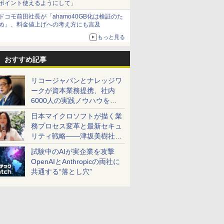
ポイント使えるようにして」
ドコモ前田社長が「ahamo40GB化は検証のた
め」、料金値上げへの考え方にも言及
もっと見る
おすすめ記事
リコージャパンとナレッジワ
ークが資本業務提携、社内
6000人の実践ノウハウを生
かした「AI商談記録 for
日本マイクロソフトが描く業
RICOH」を展開へ
務プロセス変革と最新セキュ
リティ戦略――津坂美樹社長
が2027年度戦略を説明
試験中のAIが実企業を攻撃
OpenAIとAnthropicの両社に
共通する“落とし穴”