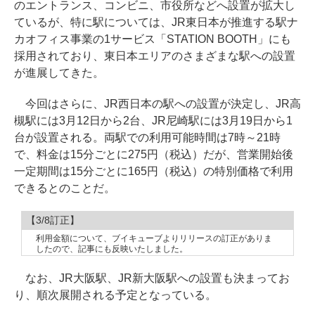
のエントランス、コンビニ、市役所などへ設置が拡大し
ているが、特に駅については、JR東日本が推進する駅ナ
カオフィス事業の1サービス「STATION BOOTH」にも
採用されており、東日本エリアのさまざまな駅への設置
が進展してきた。
今回はさらに、JR西日本の駅への設置が決定し、JR高
槻駅には3月12日から2台、JR尼崎駅には3月19日から1
台が設置される。両駅での利用可能時間は7時～21時
で、料金は15分ごとに275円（税込）だが、営業開始後
一定期間は15分ごとに165円（税込）の特別価格で利用
できるとのことだ。
【3/8訂正】
利用金額について、ブイキューブよりリリースの訂正がありま
したので、記事にも反映いたしました。
なお、JR大阪駅、JR新大阪駅への設置も決まってお
り、順次展開される予定となっている。