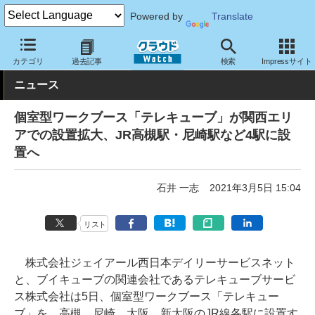
Powered by
Translate
クラウド Watch
サービス・ソフト
サービス
その他
カテゴリ
過去記事
検索
Impressサイト
ニュース
個室型ワークブース「テレキューブ」が関西エリ
アでの設置拡大、JR高槻駅・尼崎駅など4駅に設
置へ
石井 一志
2021年3月5日 15:04
リスト
株式会社ジェイアール西日本デイリーサービスネット
と、ブイキューブの関連会社であるテレキューブサービ
ス株式会社は5日、個室型ワークブース「テレキュー
ブ」を、高槻、尼崎、大阪、新大阪のJR線各駅に設置す