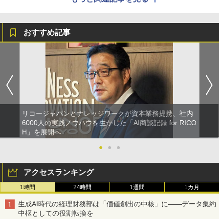
おすすめ記事
リコージャパンとナレッジワークが資本業務提携、社内
6000人の実践ノウハウを生かした「AI商談記録 for RICO
H」を展開へ
●
●
●
アクセスランキング
1時間
24時間
1週間
1カ月
生成AI時代の経理財務部は「価値創出の中核」に――データ集約
中枢としての役割転換を