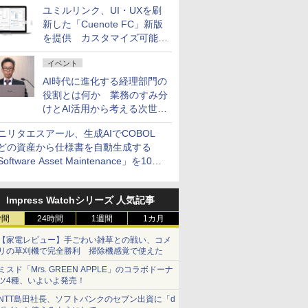
ユミルリンク、UI・UXを刷
新した「Cuenote FC」新版
を提供 カスタマイズ可能な
ダッシュボード画面を搭載
イベント
AI時代に進化する経理部門の
役割とは何か 業務のすみ分
けとAI活用から考える次世代
ファイナンス戦略
ニリタエスアール、生成AIでCOBOL
どの資産から仕様書を自動生成する
oftware Asset Maintenance」を10月
発売
Impress Watchシリーズ 人気記事
時間
24時間
1週間
1カ月
【家電レビュー】手ごわい雑草との戦い、コメ
リの草刈機で完全勝利 掃除機感覚で使えた
ミスド「Mrs. GREEN APPLE」のコラボドーナ
ツ4種、いよいよ発売！
NTT島田社長、ソフトバンクのセブン出資に「d