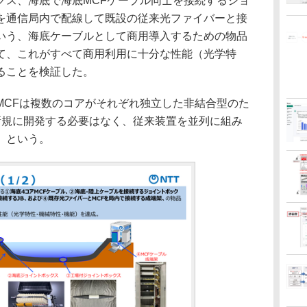
クス、海底で海底MCFケーブル同士を接続するジョ
を通信局内で配線して既設の従来光ファイバーと接
いう、海底ケーブルとして商用導入するための物品
て、これがすべて商用利用に十分な性能（光学特
ることを検証した。
CFは複数のコアがそれぞれ独立した非結合型のた
新規に開発する必要はなく、従来装置を並列に組み
」という。