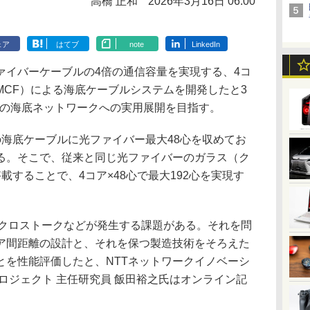
高橋 正和
2026年3月16日 06:00
ェア
はてブ
note
LinkedIn
ァイバーケーブルの4倍の通信容量を実現する、4コ
MCF）による海底ケーブルシステムを開発したと3
ごろの海底ネットワークへの実用展開を目指す。
海底ケーブルに光ファイバー最大48心を収めてお
る。そこで、従来と同じ光ファイバーのガラス（ク
載することで、4コア×48心で最大192心を実現す
クロストークなどが発生する課題がある。それを問
ア間距離の設計と、それを保つ製造技術をそろえた
とを性能評価したと、NTTネットワークイノベーシ
ロジェクト 主任研究員 飯田裕之氏はオンライン記