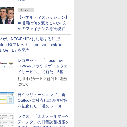
イベント
【パネルディスカッション】
AI活用は何を変えるのか 攻
めのファイナンスを実現する
業務設計とマインドセット変
ノボ、NFC/FeliCaに対応する11型
革
droidタブレット「Lenovo ThinkTab
11 Gen 1」を発売
レコモット、「moconavi
LGWANクラウドゲートウェ
イサービス」で新たに5種類
のサービスと連携開始
利用可能サービスは計102種類
に拡大
日立ソリューションズ、新
Outlookに対応し誤送信対策
を強化した「活文 メール誤
送信防止アドインサービス」
ラクス、「楽楽メールマーケ
を提供
ティング」の日程調整機能を