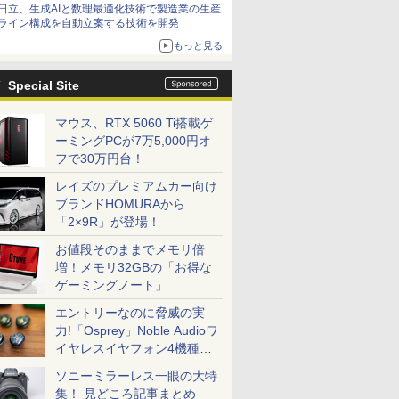
日立、生成AIと数理最適化技術で製造業の生産
ライン構成を自動立案する技術を開発
もっと見る
Special Site
マウス、RTX 5060 Ti搭載ゲ
ーミングPCが7万5,000円オ
フで30万円台！
レイズのプレミアムカー向け
ブランドHOMURAから
「2×9R」が登場！
お値段そのままでメモリ倍
増！メモリ32GBの「お得な
ゲーミングノート」
エントリーなのに脅威の実
力!「Osprey」Noble Audioワ
イヤレスイヤフォン4機種を
一気に聴く
ソニーミラーレス一眼の大特
集！ 見どころ記事まとめ