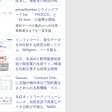
拡充し、複数名の商談日程調
整を効率化
primeNumberとウイングア
ーク1st、「TROCCO」と
「Dr.Sum」の連携を開始
基幹データの集約からAI活用・
業務還元までを一貫支援
インフォマート、取引データ
をAI分析する経営分析システ
ム「IMAgent」ベータ版を提
供
日立、生成AIと数理最適化技
術で製造業の生産ライン構成
を自動立案する技術を開発
Sansan、「Contract One」
に店舗や物件単位で契約書を
まとめられる新機能「カスタ
ム契約ツリー」を追加
丸紅ネットワークソリューシ
ョンズ、自然言語で高度なデ
ータ分析が可能な「MAIDOA
AI ASSIST」を9月より提供