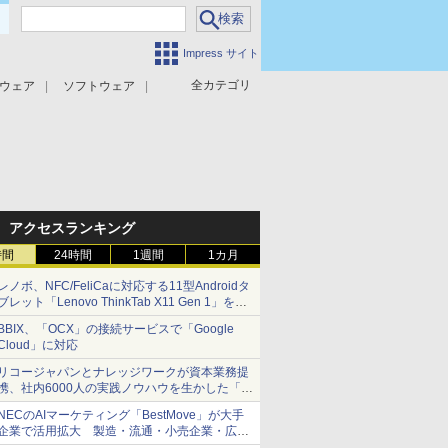
Impress サイト
全カテゴリ
ウェア
ソフトウェア
攻撃対策
マルウェア対策
アクセスランキング
時間
24時間
1週間
1カ月
レノボ、NFC/FeliCaに対応する11型Androidタ
ブレット「Lenovo ThinkTab X11 Gen 1」を発
売
BBIX、「OCX」の接続サービスで「Google
Cloud」に対応
リコージャパンとナレッジワークが資本業務提
携、社内6000人の実践ノウハウを生かした「AI
商談記録 for RICOH」を展開へ
NECのAIマーケティング「BestMove」が大手
企業で活用拡大 製造・流通・小売企業・広告
代理店などが実装フェーズへ