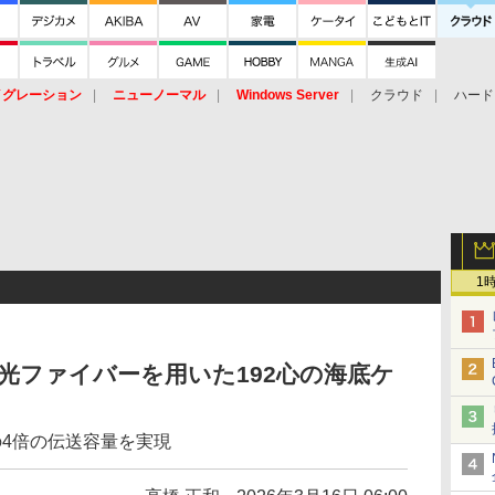
イグレーション
ニューノーマル
Windows Server
クラウド
ハード
トピック
ストレージ（HW）
オープンソース
SaaS
標的型
ント
1
ア光ファイバーを用いた192心の海底ケ
の4倍の伝送容量を実現