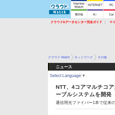
クラウド&データセンター完全ガイド
マ
サービス
セキュリティ
ネットワーク
スイッチ
ルータ
導入事例
イベ
クラウド Watch
ネットワーク
その他
ニュース
Select Language
▼
NTT、4コアマルチコ
ーブルシステムを開発
通信用光ファイバー1本で従来