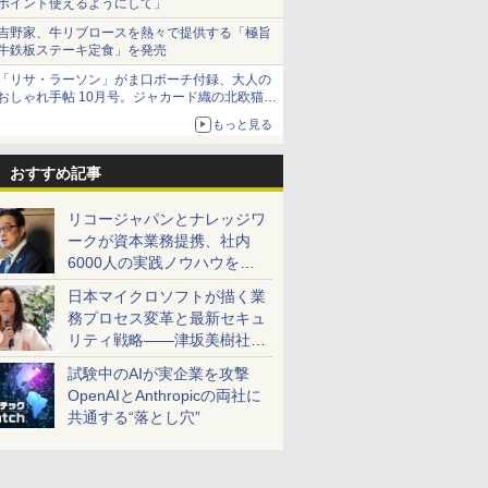
ポイント使えるようにして」
吉野家、牛リブロースを熱々で提供する「極旨
牛鉄板ステーキ定食」を発売
「リサ・ラーソン」がま口ポーチ付録、大人の
おしゃれ手帖 10月号。ジャカード織の北欧猫デ
ザイン
もっと見る
おすすめ記事
リコージャパンとナレッジワ
ークが資本業務提携、社内
6000人の実践ノウハウを生
かした「AI商談記録 for
日本マイクロソフトが描く業
RICOH」を展開へ
務プロセス変革と最新セキュ
リティ戦略――津坂美樹社長
が2027年度戦略を説明
試験中のAIが実企業を攻撃
OpenAIとAnthropicの両社に
共通する“落とし穴”