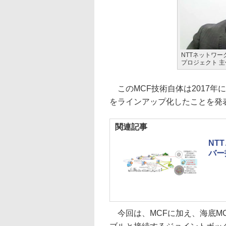
NTTネットワ
プロジェクト 主
このMCF技術自体は2017年に
をラインアップ化したことを発
関連記事
NT
バー
今回は、MCFに加え、海底M