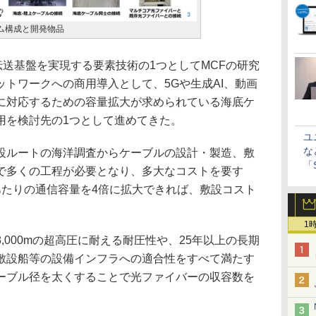
ム構成と開発物品
伝送基盤を実現する要素技術の1つとしてMCFの研究
トワークへの商用導入として、5Gや生成AI、動画
に対応するための容量拡大が求められている海底ケ
用を検討先の1つとして進めてきた。
ユ
な
ルートの海洋調査からケーブルの設計・製造、敷
「S
で多くの工程が必要となり、多大なコストを要す
に
あたりの通信容量を4倍に拡大できれば、敷設コスト
1
000mの超高圧に耐える耐圧性や、25年以上の長期
敷設船等の設備インフラへの適合性をすべて満たす
ーブル径を太くすることで光ファイバーの収容数を