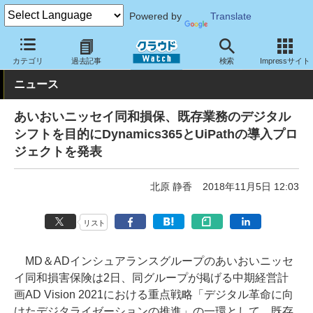
Powered by
Translate
クラウド Watch
トピック
導入事例
クラウド
カテゴリ
過去記事
検索
Impressサイト
ニュース
あいおいニッセイ同和損保、既存業務のデジタル
シフトを目的にDynamics365とUiPathの導入プロ
ジェクトを発表
北原 静香
2018年11月5日 12:03
リスト
MD＆ADインシュアランスグループのあいおいニッセ
イ同和損害保険は2日、同グループが掲げる中期経営計
画AD Vision 2021における重点戦略「デジタル革命に向
けたデジタライゼーションの推進」の一環として、既存