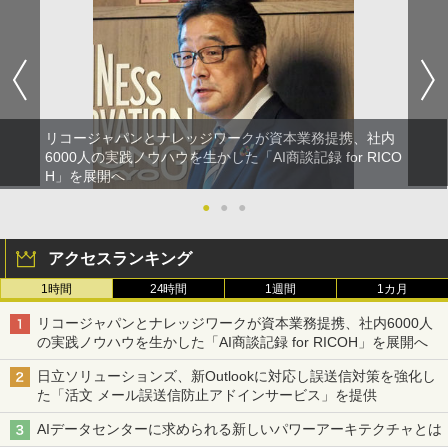
リコージャパンとナレッジワークが資本業務提携、社内
6000人の実践ノウハウを生かした「AI商談記録 for RICO
H」を展開へ
●
●
●
アクセスランキング
1時間
24時間
1週間
1カ月
リコージャパンとナレッジワークが資本業務提携、社内6000人
の実践ノウハウを生かした「AI商談記録 for RICOH」を展開へ
日立ソリューションズ、新Outlookに対応し誤送信対策を強化し
た「活文 メール誤送信防止アドインサービス」を提供
AIデータセンターに求められる新しいパワーアーキテクチャとは