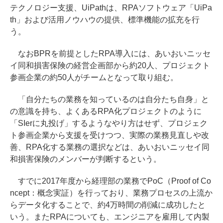
テクノロジー支援、UiPathは、RPAソフトウェア「UiPa
th」および活用ノウハウの提供、標準機能の拡充を行
う。
なおBPRを前提としたRPA導入には、あいおいニッセ
イ同和損害保険の経営企画部から約20人、プロジェクト
参画企業の約50人がチームとなって取り組む。
「自分たちの業務を知っているのは自分たち自身」と
の意識を持ち、よくあるRPA化プロジェクトのように
「SIerに丸投げ」するようなやり方はせず、プロジェク
ト参画企業から支援を受けつつ、実際の業務見直しや改
善、RPA化する業務の選択などは、あいおいニッセイ同
和損害保険のメンバーが判断するという。
すでに2017年度から経理部の業務でPoC（Proof of Co
ncept：概念実証）を行っており、業務プロセスの上流か
らデータ化することで、約4万時間の削減に成功したと
いう。またRPAについても、エンジニアを雇用して内製