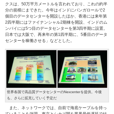
クスは、50万平方メートルを言われており、これの約半
分の規模にまできた。今年はインドにバンガロールで2
個目のデータセンターを開設したほか、香港には来年第
2四半期にはファイナンシャル2期棟を開設、インドのム
ンバイには5つ目のデータセンターを第3四半期に設置。
日本では大阪で、再来年の第1四半期に、5番目のデータ
センターを稼働させる」などとした。
世界各国で高品質データセンターのNexcenterを提供。今後
も、さらに拡充していく予定だ
また、ネットワークでは、自前で海底ケーブルを持っ
ていることを強調。東京とシカゴ間を業界最低遅延で結