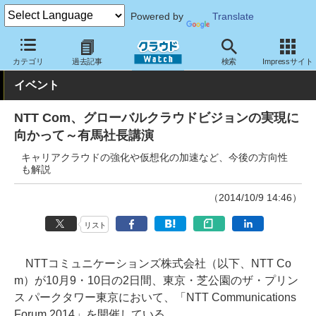
Powered by
Translate
クラウド Watch
イベント
NTT
NTT Communications Forum 2
カテゴリ
過去記事
検索
Impressサイト
イベント
NTT Com、グローバルクラウドビジョンの実現に
向かって～有馬社長講演
キャリアクラウドの強化や仮想化の加速など、今後の方向性
も解説
（2014/10/9 14:46）
リスト
NTTコミュニケーションズ株式会社（以下、NTT Co
m）が10月9・10日の2日間、東京・芝公園のザ・プリン
ス パークタワー東京において、「NTT Communications
Forum 2014」を開催している。