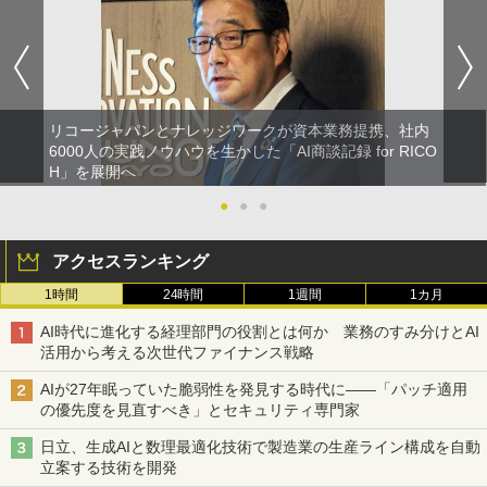
リコージャパンとナレッジワークが資本業務提携、社内
6000人の実践ノウハウを生かした「AI商談記録 for RICO
H」を展開へ
●
●
●
アクセスランキング
1時間
24時間
1週間
1カ月
AI時代に進化する経理部門の役割とは何か 業務のすみ分けとAI
活用から考える次世代ファイナンス戦略
AIが27年眠っていた脆弱性を発見する時代に――「パッチ適用
の優先度を見直すべき」とセキュリティ専門家
日立、生成AIと数理最適化技術で製造業の生産ライン構成を自動
立案する技術を開発