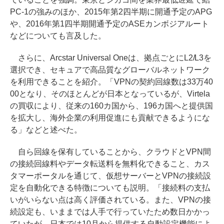
PC-1の強みのほか、2015年第2四半期に開通予定のAPG
や、2016年第1四半期開通予定のASEカンボジアルート
などについても言及した。
さらに、Arcstar Universal Oneは、拠点ごとにL2/L3を
選択でき、セキュアで高品質なグローバルネットワーク
を利用できることを紹介。「VPNの契約回線数は33万40
00となり、そのほとんどが日本となっているが、Virtela
の買収により、従来の160カ国から、196カ国へと提供国
を拡大し、海外企業の利用促進にも貢献できるようにな
る」などと述べた。
自ら回線を保有していることから、クラウドとVPN間
の接続回線料やデータ転送料を無料化できること、カス
タマーポータルを通じて、仮想サーバーとVPNの接続設
定を自動化できる特徴についても説明。「接続料の支払
いがいらない点は高く評価されている。また、VPNの接
続設定も、いままでは人手で行っていたため数日かかっ
ていたが、日本では10月から提供する自動設定機能によ