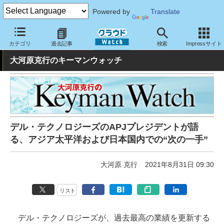
Powered by
Translate
クラウド Watch
トピック
事業戦略
その他
カテゴリ
過去記事
検索
Impressサイト
大河原克行のキーマンウォッチ
デル・テクノロジーズのAPJプレジデントが語
る、アジア太平洋および日本国内での“次の一手”
大河原 克行
2021年8月31日 09:30
リスト
デル・テクノロジーズが、過去最高の業績を更新する