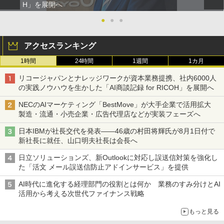
H」を展開へ
●
●
●
アクセスランキング
1時間
24時間
1週間
1カ月
リコージャパンとナレッジワークが資本業務提携、社内6000人
の実践ノウハウを生かした「AI商談記録 for RICOH」を展開へ
NECのAIマーケティング「BestMove」が大手企業で活用拡大
製造・流通・小売企業・広告代理店などが実装フェーズへ
日本IBMが社長交代を発表――46歳の村田将輝氏が8月1日付で
新社長に就任、山口明夫社長は会長へ
日立ソリューションズ、新Outlookに対応し誤送信対策を強化し
た「活文 メール誤送信防止アドインサービス」を提供
AI時代に進化する経理部門の役割とは何か 業務のすみ分けとAI
活用から考える次世代ファイナンス戦略
もっと見る