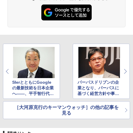
SIerとともにGoogle
パーパスドリブンの企
の最新技術を日本企業
業となり、パーパスに
へ――、平手智行代表
基づく経営方針や事業
が目指すグーグル・ク
戦略を実践する――、
ラウドの姿を聞く
富士通・時田隆仁社長
［大河原克行のキーマンウォッチ］の他の記事を
見る