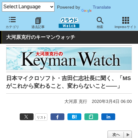
Powered by
Translate
クラウド Watch
トピック
事業戦略
国内
カテゴリ
過去記事
検索
Impressサイト
大河原克行のキーマンウォッチ
日本マイクロソフト・吉田仁志社長に聞く、「MS
がこれから変わること、変わらないこと――」
大河原 克行
2020年3月4日 06:00
リスト
次へ