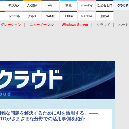
イグレーション
ニューノーマル
Windows Server
クラウド
ハード
トピック
ストレージ（HW）
オープンソース
SaaS
標的型
ント
困難な問題を解決するためにAIを活用する」――、
CTOがさまざまな分野での活用事例を紹介