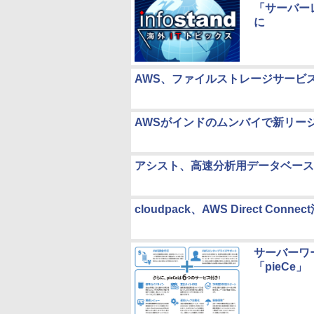
「サーバー
に
AWS、ファイルストレージサービス「
AWSがインドのムンバイで新リー
アシスト、高速分析用データベース「H
cloudpack、AWS Direct 
サーバーワ
「pieCe」