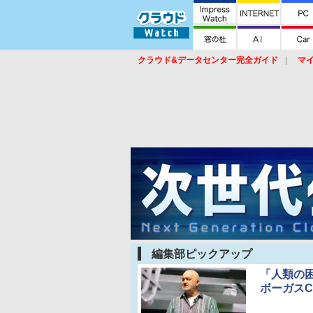
クラウド&データセンター完全ガイド
マ
サービス
セキュリティ
ネットワーク
スイッチ
ルータ
導入事例
イベ
編集部ピックアップ
「人類の
ボーガス