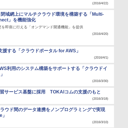
(2016/4/22)
m、閉域網上にマルチクラウド環境を構築する「Multi-
onnect」を機能強化
更を即座に行える「オンデマンド開通機能」を提供
(2016/4/20)
援する「クラウドポータル for AWS」
(2016/4/1)
AWS利用のシステム構築をサポートする「クラウドイ
S」
(2016/3/30)
習サービス基盤に採用 TOKAIコムの支援のもと
(2016/3/18)
ラウド間のデータ連携をノンプログラミングで実現
e」
(2016/3/10)